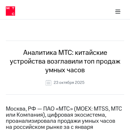
О
сторам и акционерам
Комплаенс и деловая этика
Устойчивое развитие
Медиа-центр
О МТС
О МТС
На главную
компании
О
компании
Стратегия
Стратегия
Все Новости
Карьера
в МТС
Карьера
в МТС
Пресс-
Аналитика МТС: китайские
релизы
История
устройства возглавили топ продаж
компании
МТС
умных часов
о технологиях
Правовая
информация
23 октября 2025
Контакты
Медиа-центр
Пресс-
Москва, РФ — ПАО «МТС» (MOEX: MTSS, МТС
релизы
или Компания), цифровая экосистема,
проанализировала продажи умных часов
МТС
на российском рынке за с января
о технологиях