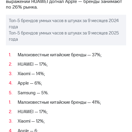
акционерам
выражении HUAWEI догнал Apple — бренды занимают
Документы
по 26% рынка.
ПАО
"МТС"
Топ-5 брендов умных часов в штуках за 9 месяцев 2024
Собрания
года
акционеров
Топ-5 брендов умных часов в штуках за 9 месяцев 2025
Личный
года
кабинет
акционера
Акционерный
Малоизвестные китайские бренды — 37%;
капитал
Контроль
HUAWEI — 17%;
и
аудит
Xiaomi — 14%;
Рынок
Apple — 6%;
акций
Samsung — 5%.
Описание
Программа
Малоизвестные китайские бренды — 41%;
приобретения
HUAWEI — 17%;
Порядок
выкупа
Xiaomi — 12%;
акций
Дивиденды
Apple — 6;