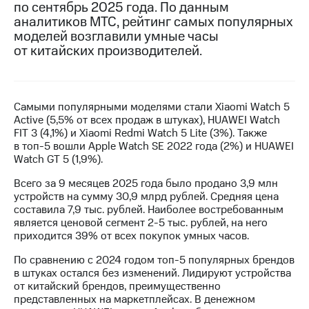
по сентябрь 2025 года. По данным
аналитиков МТС, рейтинг самых популярных
Достижения
моделей возглавили умные часы
Интервью
от китайских производителей.
Финансовая
отчетность
Самыми популярными моделями стали Xiaomi Watch 5
Контакты
Active (5,5% от всех продаж в штуках), HUAWEI Watch
FIT 3 (4,1%) и Xiaomi Redmi Watch 5 Lite (3%). Также
Новости
в топ-5 вошли Apple Watch SE 2022 года (2%) и HUAWEI
в
Watch GT 5 (1,9%).
регионе
Всего за 9 месяцев 2025 года было продано 3,9 млн
м и акционерам
устройств на сумму 30,9 млрд рублей. Средняя цена
Корпоративное
составила 7,9 тыс. рублей. Наиболее востребованным
управление
является ценовой сегмент
2-5 тыс.
рублей, на него
приходится 39% от всех покупок умных часов.
Корпоративный
секретарь
По сравнению с 2024 годом топ-5 популярных брендов
Раскрытие
в штуках остался без изменений. Лидируют устройства
информации
от китайский брендов, преимущественно
Информация
представленных на маркетплейсах. В денежном