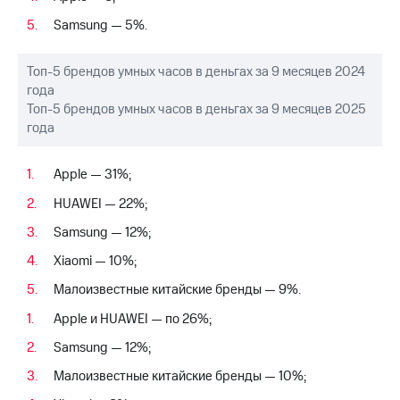
Рынок
Samsung — 5%.
облигаций
Описание
Топ-5 брендов умных часов в деньгах за 9 месяцев 2024
Еврооблигации-2023
года
Уведомление
Топ-5 брендов умных часов в деньгах за 9 месяцев 2025
о
года
погашении
именных
облигаций
Apple — 31%;
Другое
HUAWEI — 22%;
Регистратор
Реквизиты
Samsung — 12%;
Контакты
Xiaomi — 10%;
йчивое развитие
и деловая этика
Малоизвестные китайские бренды — 9%.
На главную
Apple и HUAWEI — по 26%;
Samsung — 12%;
Малоизвестные китайские бренды — 10%;