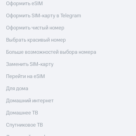
Оформить eSIM
Услуги
149 ₽/
мес
Акции
Оформить SIM-карту в Telegram
МТС
Домашний
Оформить чистый номер
Premium
интернет
Выбрать красивый номер
Подписка
Домашнее
на гигабайты
ТВ
интернета,
Больше возможностей выбора номера
фильмы,
Спутниковое
музыка
Заменить SIM-карту
ТВ
и многое
другое
Перейти на eSIM
Домашний
Семейная
телефон
группа
Для дома
Перейти
Скидка
Домашний интернет
в МТС
на тарифы,
со своим
общие
Домашнее ТВ
номером
подписки
и услуги,
Спутниковое ТВ
Поддержка
доступ
к геолокации