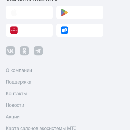
МТС
КИОН
Деньги
Строки
МТС
Накопления
Live
Откладывайте
Гудок
деньги
и получайте
Мой
доход 15%
МТС
Акции
Условия
Все
пополнения
приложения
О компании
Финансы
Скидка
Инвестиции
Поддержка
30%
на связь
Получайте
Контакты
доход
онлайн
Тарифы
Новости
Страхование
RED,
РИИЛ
Покупка
и МТС Супер
Акции
полисов
дешевле
онлайн
при оплате
Карта салонов экосистемы МТС