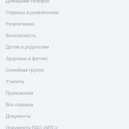
Домашний телефон
висы и подписки
Сертификаты
МТС
безопасности
Premium
Сервисы и развлечения
Всё
Подписка
Развлечения
под
на гигабайты
рукой
интернета,
Безопасность
в Мой МТС
фильмы,
музыка
Детям и родителям
Посмотрите,
и многое
что
другое
Здоровье и фитнес
полезного
Семейная
есть
группа
Семейная группа
в нашем
приложении
Скидка
Утилиты
на тарифы,
КИОН
общие
Приложения
подписки
КИОН
и услуги,
Музыка
Все сервисы
доступ
к геолокации
КИОН
Кино,
Документы
Строки
музыка,
книги
Документы ПАО «МТС»