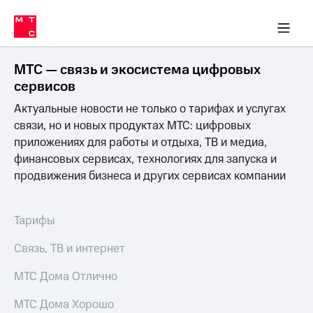
Перенести
ка 30% на связь
обильная связь
Сервисы и подписки
Интернет-магазин
Для дома
Скидка 30% на связь
Личные кабинеты
Финансы
Приложения
номер
ичные кабинеты
в МТС
Мобильная
связь
МТС — связь и экосистема цифровых
Тарифы
Интернет
сервисов
и
Актуальные новости не только о тарифах и услугах
ТВ
Услуги
связи, но и новых продуктах МТС: цифровых
Спутниковое
приложениях для работы и отдыха, ТВ и медиа,
ТВ
финансовых сервисах, технологиях для запуска и
Роуминг
продвижения бизнеса и других сервисах компании
МТС
Деньги
Личный
кабинет
Мобильная связь
Тарифы
Скачать
Перенести
приложение
номер
Связь, ТВ и интернет
Мой
в МТС
МТС
МТС Дома Отлично
Акции
Тарифы
МТС Дома Хорошо
Скидка 30%
Услуги