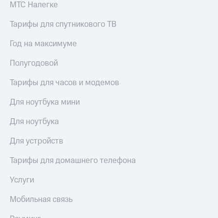
Live
МТС Налегке
и не
только
Гудок
Тарифы для спутникового ТВ
Безопасность
Мой
Год на максимуме
МТС
Финансы
Полугодовой
Все
Детям
приложения
и родителям
Тарифы для часов и модемов
Инвестиции
Здоровье
Для ноутбука мини
и фитнес
Получайте
Для ноутбука
доход
Приложения
онлайн
от МТС
Для устройств
Страхование
Акции
Покупка
Тарифы для домашнего телефона
полисов
Приложения
онлайн
Услуги
КИОН
Скидка 30%
на связь
Мобильная связь
КИОН
Музыка
С картой