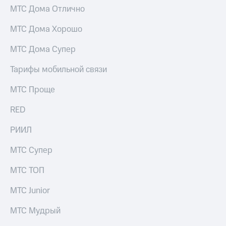
висы и подписки
Сертификаты
МТС Дома Отлично
МТС
безопасности
Premium
МТС Дома Хорошо
Всё
Подписка
под
МТС Дома Супер
на гигабайты
рукой
интернета,
в Мой МТС
фильмы,
Тарифы мобильной связи
музыка
Посмотрите,
и многое
МТС Проще
что
другое
полезного
Семейная
RED
есть
группа
в нашем
РИИЛ
приложении
Скидка
на тарифы,
МТС Супер
КИОН
общие
подписки
МТС ТОП
КИОН
и услуги,
Музыка
доступ
МТС Junior
к геолокации
КИОН
Кино,
Строки
МТС Мудрый
музыка,
книги