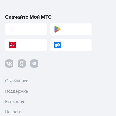
Смартфоны
Наушники
Скачайте Мой МТС
и
колонки
Умные
часы
и
трекеры
Умный
дом
Планшеты
О компании
Акции
и
скидки
Поддержка
Все
Контакты
товары
Новости