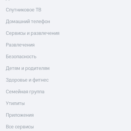
Скидка 30%
с карты
на связь
МТС Деньги
Спутниковое ТВ
С картой
Обзоры
Домашний телефон
МТС
товаров
Деньги
Сервисы и развлечения
МТС
Скидки
Накопления
до 40%
Развлечения
на смартфоны
Откладывайте
Безопасность
деньги
при
и получайте
покупке
Детям и родителям
доход 15%
со связью
Платежи
МТС
Здоровье и фитнес
и
переводы
Семейная группа
Пополнить
номер
Утилиты
МТС
Приложения
Настройки
автоплатежа
Все сервисы