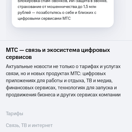
Блокировка спам-звонков, ИИ-защита в звонке,
Услуги
149 ₽/
страхование от мошенничества до 1,5 млн
мес
рублей — позаботьтесь о себе и близких с
Акции
цифровыми сервисами МТС
МТС
Домашний
Premium
интернет
Подписка
Домашнее
на гигабайты
ТВ
МТС — связь и экосистема цифровых
интернета,
фильмы,
сервисов
Спутниковое
музыка
ТВ
Актуальные новости не только о тарифах и услугах
и многое
другое
связи, но и новых продуктах МТС: цифровых
Домашний
Семейная
приложениях для работы и отдыха, ТВ и медиа,
телефон
группа
финансовых сервисах, технологиях для запуска и
Перейти
продвижения бизнеса и других сервисах компании
Скидка
в МТС
на тарифы,
со своим
общие
номером
подписки
Тарифы
и услуги,
Поддержка
доступ
Связь, ТВ и интернет
к геолокации