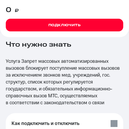
на связь
0
₽
Роуминг
Тарифы
RED,
ПОДКЛЮЧИТЬ
Семейная
РИИЛ
группа
и МТС
Супер
Заказать
Что нужно знать
дешевле
SIM-
при
карту
оплате
с карты
Услуга Запрет массовых автоматизированных
Оформить
МТС
вызовов блокирует поступление массовых вызовов
eSIM
Деньги
за исключением звонков мед. учреждений, гос.
SIM-
Выберите
структур, список которых регулируется
карта
и подключите
государством, и обязательных информационно-
для
ТВ
справочных вызов МТС, осуществляемых
иностранцев
с выгодным
в соответствии с законодательством о связи
тарифом
Оформить
чистый
Тарифы
номер
Как подключить и отключить
Интернет,