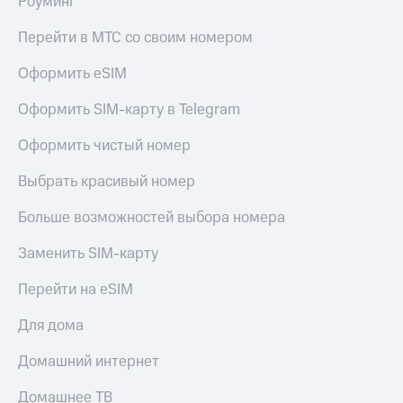
Роуминг
МТС
КИОН
Деньги
Строки
Перейти в МТС со своим номером
МТС
Накопления
Live
Оформить eSIM
Откладывайте
Гудок
Оформить SIM-карту в Telegram
деньги
и получайте
Мой
Оформить чистый номер
доход 15%
МТС
Акции
Выбрать красивый номер
Условия
Все
пополнения
приложения
Больше возможностей выбора номера
Финансы
Скидка
Инвестиции
Заменить SIM-карту
30%
на связь
Получайте
Перейти на eSIM
доход
онлайн
Тарифы
Для дома
Страхование
RED,
РИИЛ
Покупка
и МТС Супер
Домашний интернет
полисов
дешевле
онлайн
при оплате
Домашнее ТВ