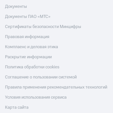
Пополнить
Документы
номер
другого
Документы ПАО «МТС»
оператора
Сертификаты безопасности Минцифры
Оплата
интернета
Правовая информация
и
ТВ
Комплаенс и деловая этика
Переводы
Раскрытие информации
с
телефона
на карту
Политика обработки cookies
МТС Pay
Соглашение о пользовании системой
Оплата
Правила применения рекомендательных технологий
по QR-
коду
Условия использования сервиса
за границей
Карта сайта
тернет-магазин