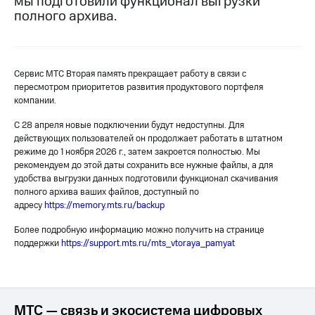
мы подготовили функционал выгрузки
на связь
полного архива.
Роуминг
Тарифы
RED,
Семейная
РИИЛ
Сервис МТС Вторая память прекращает работу в связи с
группа
и МТС
пересмотром приоритетов развития продуктового портфеля
Супер
компании.
Заказать
дешевле
SIM-
при
С 28 апреля новые подключении будут недоступны. Для
карту
оплате
действующих пользователей он продолжает работать в штатном
с карты
режиме до 1 ноября 2026 г., затем закроется полностью. Мы
Оформить
МТС
рекомендуем до этой даты сохранить все нужные файлы, а для
eSIM
Деньги
удобства выгрузки данных подготовили функционал скачивания
полного архива ваших файлов, доступный по
SIM-
Выберите
адресу
https://memory.mts.ru/backup
карта
и подключите
для
ТВ
Более подробную информацию можно получить на странице
иностранцев
с выгодным
поддержки
https://support.mts.ru/mts_vtoraya_pamyat
тарифом
Оформить
чистый
Тарифы
номер
МТС — связь и экосистема цифровых