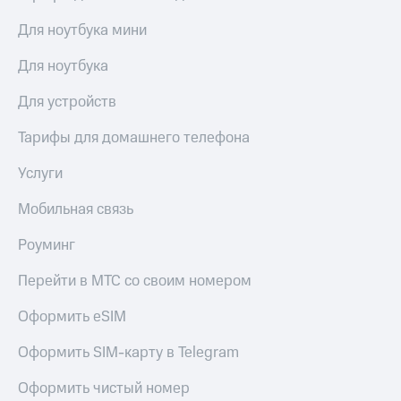
доступ
Для ноутбука мини
висы и подписки
к геолокации
МТС
Сертификаты
Premium
Для ноутбука
безопасности
Подписка
Для устройств
Всё
на гигабайты
интернета,
под
Тарифы для домашнего телефона
фильмы,
рукой
музыка
в Мой МТС
Услуги
и многое
другое
Посмотрите,
Мобильная связь
что
Семейная
полезного
Роуминг
группа
есть
в нашем
Перейти в МТС со своим номером
Скидка
приложении
на тарифы,
Оформить eSIM
общие
КИОН
подписки
и услуги,
Оформить SIM-карту в Telegram
КИОН
доступ
Музыка
к геолокации
Оформить чистый номер