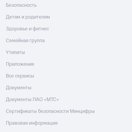
Безопасность
КИОН
Скидка 30%
Музыка
на связь
Детям и родителям
КИОН
С картой
Здоровье и фитнес
Строки
МТС
Деньги
Семейная группа
Live
МТС
Утилиты
Гудок
Накопления
Мой
Приложения
Откладывайте
МТС
деньги
Все сервисы
и получайте
Все
доход 15%
приложения
Документы
Акции
Финансы
Инвестиции
Условия
Документы ПАО «МТС»
пополнения
Получайте
Сертификаты безопасности Минцифры
доход
Скидка
онлайн
30%
Правовая информация
на связь
Страхование