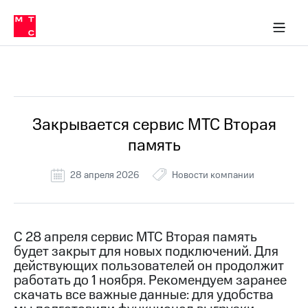
Перенести
ка 30% на связь
обильная связь
Сервисы и подписки
Интернет-магазин
Для дома
Скидка 30% на связь
Личные кабинеты
Финансы
Приложения
номер
ичные кабинеты
в МТС
Мобильная
связь
Все Новости
Тарифы
Интернет
и
ТВ
Услуги
Закрывается сервис МТС Вторая
Спутниковое
память
ТВ
Роуминг
МТС
28 апреля 2026
Новости компании
Деньги
Личный
кабинет
Мобильная связь
Скачать
Перенести
С 28 апреля сервис МТС Вторая память
приложение
номер
будет закрыт для новых подключений. Для
Мой
в МТС
МТС
действующих пользователей он продолжит
Акции
работать до 1 ноября. Рекомендуем заранее
Тарифы
скачать все важные данные: для удобства
Скидка 30%
Услуги