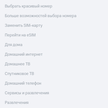
КИОН
Кино,
Выбрать красивый номер
Строки
музыка,
книги
Больше возможностей выбора номера
Live
и не
только
Заменить SIM-карту
Гудок
Безопасность
Перейти на eSIM
Мой
МТС
Финансы
Для дома
Все
Детям
приложения
Домашний интернет
и родителям
Инвестиции
Здоровье
Домашнее ТВ
и фитнес
Получайте
Спутниковое ТВ
доход
Приложения
онлайн
от МТС
Домашний телефон
Страхование
Акции
Сервисы и развлечения
Покупка
Приложения
Развлечения
полисов
КИОН
онлайн