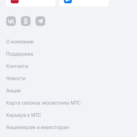
Пополнить
номер
МТС
Настройки
автоплатежа
О компании
Пополнить
номер
Поддержка
другого
оператора
Контакты
Оплата
Новости
интернета
и
Акции
ТВ
Переводы
Карта салонов экосистемы МТС
с
телефона
Карьера в МТС
на карту
Акционерам и инвесторам
МТС Pay