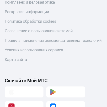
Комплаенс и деловая этика
Тарифы
Покупка
RED,
Раскрытие информации
полисов
РИИЛ
онлайн
и МТС Супер
Политика обработки cookies
дешевле
Скидка 30%
при оплате
на связь
Соглашение о пользовании системой
с карты
МТС Деньги
С картой
Правила применения рекомендательных технологий
МТС
Обзоры
Деньги
Условия использования сервиса
товаров
МТС
Карта сайта
Скидки
Накопления
до 40%
Откладывайте
на смартфоны
деньги
и получайте
при
Скачайте Мой МТС
доход 15%
покупке
со связью
Платежи
МТС
и
переводы