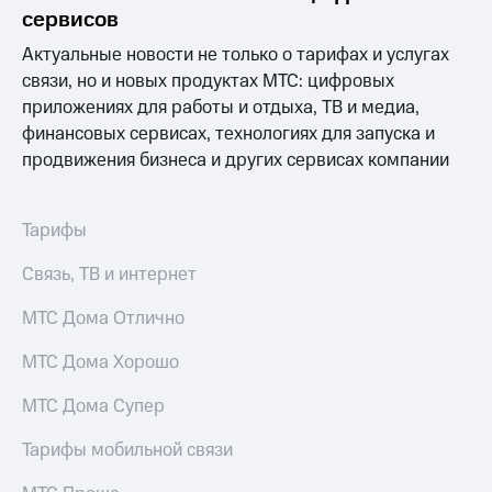
Интернет,
Выбрать
сервисов
ТВ и телефон
красивый
для дома
номер
Актуальные новости не только о тарифах и услугах
связи, но и новых продуктах МТС: цифровых
Заменить
Услуги
приложениях для работы и отдыха, ТВ и медиа,
SIM-
карту
финансовых сервисах, технологиях для запуска и
Личный
продвижения бизнеса и других сервисах компании
кабинет
Перейти
интернета
на
и
eSIM
ТВ
Тарифы
Личный
Для дома
кабинет
Связь, ТВ и интернет
Выберите
спутникового
и подключите
ТВ
МТС Дома Отлично
ТВ
Скачать
с выгодным
приложение
тарифом
МТС Дома Хорошо
Мой
МТС
МТС Дома Супер
Акции
Тарифы
Интернет,
Тарифы мобильной связи
ТВ и телефон
Видеонаблюдение
для дома