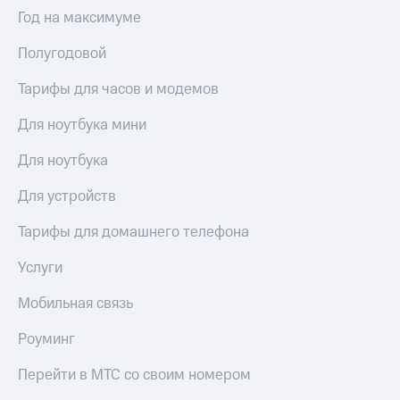
Интернет,
Выбрать
Год на максимуме
ТВ и телефон
красивый
для дома
номер
Полугодовой
Заменить
Услуги
SIM-
Тарифы для часов и модемов
карту
Личный
Для ноутбука мини
кабинет
Перейти
интернета
на
Для ноутбука
и
eSIM
ТВ
Для устройств
Личный
Для дома
кабинет
Выберите
Тарифы для домашнего телефона
спутникового
и подключите
ТВ
ТВ
Услуги
Скачать
с выгодным
приложение
тарифом
Мобильная связь
Мой
МТС
Роуминг
Акции
Тарифы
Интернет,
Перейти в МТС со своим номером
ТВ и телефон
Видеонаблюдение
для дома