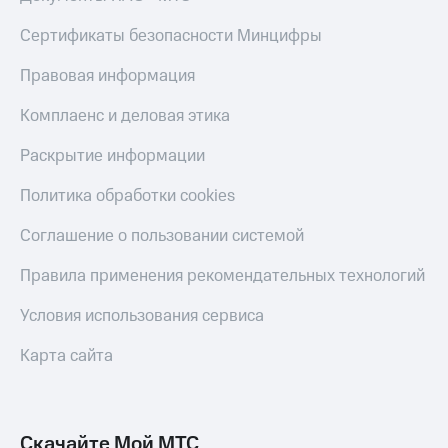
КИОН
Кино,
Строки
Сертификаты безопасности Минцифры
музыка,
книги
Live
и не
Правовая информация
только
Гудок
Комплаенс и деловая этика
Безопасность
Мой
Раскрытие информации
МТС
Финансы
Политика обработки cookies
Все
Детям
приложения
и родителям
Соглашение о пользовании системой
Инвестиции
Здоровье
Правила применения рекомендательных технологий
и фитнес
Получайте
Условия использования сервиса
доход
Приложения
онлайн
от МТС
Карта сайта
Страхование
Акции
Покупка
Приложения
полисов
КИОН
Скачайте Мой МТС
онлайн