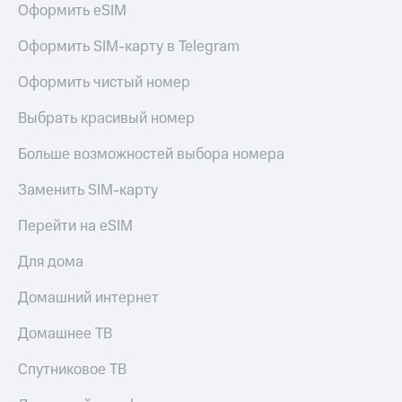
для дома
Оформить eSIM
Услуги
149 ₽/
Оформить SIM-карту в Telegram
мес
Акции
Оформить чистый номер
МТС
Домашний
Premium
Выбрать красивый номер
интернет
Подписка
Больше возможностей выбора номера
Домашнее
на гигабайты
ТВ
интернета,
Заменить SIM-карту
фильмы,
Спутниковое
музыка
Перейти на eSIM
ТВ
и многое
другое
Для дома
Домашний
телефон
Семейная
Домашний интернет
группа
Перейти
в МТС
Скидка
Домашнее ТВ
со своим
на тарифы,
номером
общие
Спутниковое ТВ
подписки
Поддержка
и услуги,