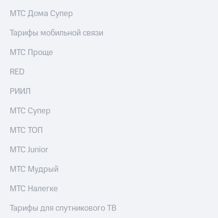
на связь
МТС Дома Супер
Роуминг
Тарифы
Тарифы мобильной связи
RED,
Семейная
РИИЛ
МТС Проще
группа
и МТС
Супер
RED
Заказать
дешевле
SIM-
при
карту
РИИЛ
оплате
с карты
Оформить
МТС
МТС Супер
eSIM
Деньги
МТС ТОП
SIM-
Выберите
карта
и подключите
МТС Junior
для
ТВ
иностранцев
с выгодным
МТС Мудрый
тарифом
Оформить
МТС Налегке
чистый
Тарифы
номер
Тарифы для спутникового ТВ