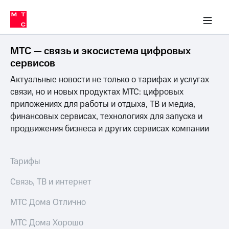
Перенести
ка 30% на связь
обильная связь
Сервисы и подписки
Интернет-магазин
Для дома
Скидка 30% на связь
Личные кабинеты
Финансы
Приложения
номер
ичные кабинеты
в МТС
Мобильная
связь
МТС — связь и экосистема цифровых
Тарифы
Интернет
сервисов
и
Актуальные новости не только о тарифах и услугах
ТВ
Услуги
связи, но и новых продуктах МТС: цифровых
Спутниковое
приложениях для работы и отдыха, ТВ и медиа,
ТВ
финансовых сервисах, технологиях для запуска и
Роуминг
продвижения бизнеса и других сервисах компании
МТС
Деньги
Личный
кабинет
Мобильная связь
Тарифы
Скачать
Перенести
приложение
номер
Связь, ТВ и интернет
Мой
в МТС
МТС
МТС Дома Отлично
Акции
Тарифы
МТС Дома Хорошо
Скидка 30%
Услуги