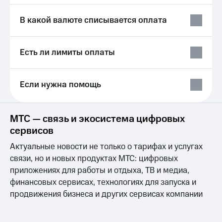
Выбрать
ТВ и телефон
красивый
для дома
В какой валюте списывается оплата
номер
Услуги
Заменить
SIM-
Личный
Есть ли лимиты оплаты
карту
кабинет
интернета
Перейти
и
Если нужна помощь
на
ТВ
eSIM
Личный
кабинет
Для дома
спутникового
МТС — связь и экосистема цифровых
Выберите
ТВ
сервисов
и подключите
Скачать
ТВ
приложение
Актуальные новости не только о тарифах и услугах
с выгодным
Мой
связи, но и новых продуктах МТС: цифровых
тарифом
МТС
приложениях для работы и отдыха, ТВ и медиа,
Акции
Тарифы
финансовых сервисах, технологиях для запуска и
Интернет,
продвижения бизнеса и других сервисах компании
ТВ и телефон
Видеонаблюдение
для дома
для дома