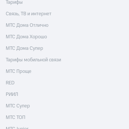
Тарифы
Услуги
149 ₽/
мес
Связь, ТВ и интернет
Акции
МТС
МТС Дома Отлично
Домашний
Premium
интернет
МТС Дома Хорошо
Подписка
Домашнее
на гигабайты
ТВ
МТС Дома Супер
интернета,
фильмы,
Спутниковое
Тарифы мобильной связи
музыка
ТВ
и многое
другое
МТС Проще
Домашний
Семейная
телефон
группа
RED
Перейти
Скидка
РИИЛ
в МТС
на тарифы,
со своим
общие
МТС Супер
номером
подписки
и услуги,
МТС ТОП
Поддержка
доступ
к геолокации