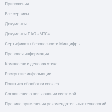
Скидка 30%
с карты
Приложения
на связь
МТС Деньги
Все сервисы
С картой
Обзоры
МТС
товаров
Документы
Деньги
МТС
Скидки
Документы ПАО «МТС»
Накопления
до 40%
на смартфоны
Сертификаты безопасности Минцифры
Откладывайте
деньги
при
Правовая информация
и получайте
покупке
доход 15%
со связью
Комплаенс и деловая этика
Платежи
МТС
и
переводы
Раскрытие информации
Пополнить
Политика обработки cookies
номер
МТС
Соглашение о пользовании системой
Настройки
Правила применения рекомендательных технологий
автоплатежа