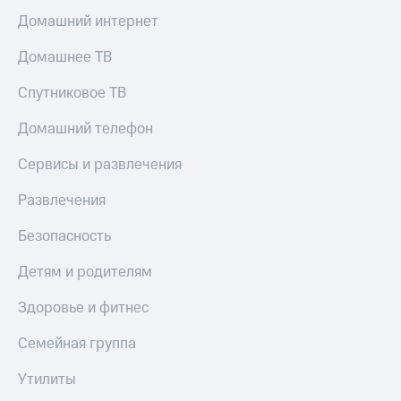
МТС
КИОН
Домашний интернет
Деньги
Строки
МТС
Домашнее ТВ
Накопления
Live
Спутниковое ТВ
Откладывайте
Гудок
деньги
Домашний телефон
и получайте
Мой
доход 15%
МТС
Сервисы и развлечения
Акции
Условия
Все
пополнения
Развлечения
приложения
Финансы
Скидка
Безопасность
Инвестиции
30%
на связь
Детям и родителям
Получайте
доход
Здоровье и фитнес
онлайн
Тарифы
Страхование
RED,
РИИЛ
Семейная группа
Покупка
и МТС Супер
полисов
дешевле
Утилиты
онлайн
при оплате