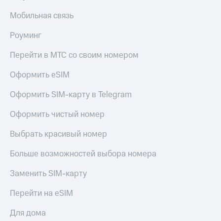
Live
и не
только
Мобильная связь
Гудок
Безопасность
Роуминг
Мой
МТС
Финансы
Перейти в МТС со своим номером
Все
Детям
Оформить eSIM
приложения
и родителям
Оформить SIM-карту в Telegram
Инвестиции
Здоровье
и фитнес
Оформить чистый номер
Получайте
доход
Приложения
Выбрать красивый номер
онлайн
от МТС
Страхование
Больше возможностей выбора номера
Акции
Покупка
полисов
Заменить SIM-карту
Приложения
онлайн
КИОН
Скидка 30%
Перейти на eSIM
на связь
КИОН
Музыка
Для дома
С картой