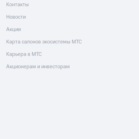
Смартфоны
Контакты
Наушники
Новости
и
колонки
Акции
Умные
Карта салонов экосистемы МТС
часы
и
Карьера в МТС
трекеры
Акционерам и инвесторам
Умный
дом
Планшеты
Акции
и
скидки
Все
товары