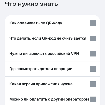
Что нужно знать
на связь
Роуминг
Тарифы
RED,
Семейная
РИИЛ
Как оплачивать по QR-коду
группа
и МТС
Супер
Заказать
дешевле
Что делать, если QR-код не считывается
SIM-
при
карту
оплате
с карты
Оформить
МТС
Нужно ли включать российский VPN
eSIM
Деньги
SIM-
Выберите
Где посмотреть детали операции
карта
и подключите
для
ТВ
иностранцев
с выгодным
Какая версия приложения нужна
тарифом
Оформить
чистый
Тарифы
номер
Можно ли оплатить с другим оператором
Интернет,