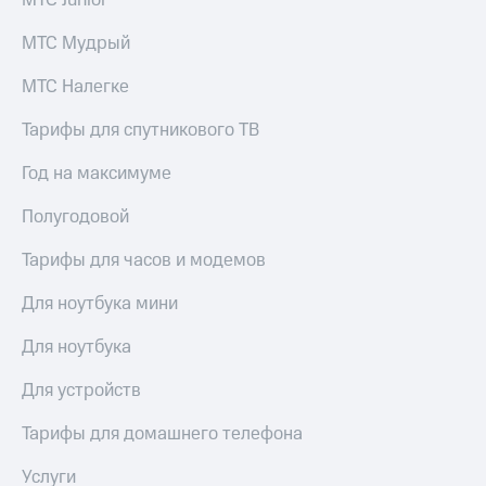
МТС Junior
висы и подписки
Сертификаты
МТС
безопасности
МТС Мудрый
Premium
Всё
Подписка
МТС Налегке
под
на гигабайты
рукой
интернета,
Тарифы для спутникового ТВ
в Мой МТС
фильмы,
музыка
Год на максимуме
Посмотрите,
и многое
что
другое
Полугодовой
полезного
Семейная
есть
группа
Тарифы для часов и модемов
в нашем
приложении
Скидка
Для ноутбука мини
на тарифы,
КИОН
общие
Для ноутбука
подписки
КИОН
и услуги,
Музыка
Для устройств
доступ
к геолокации
КИОН
Тарифы для домашнего телефона
Кино,
Строки
музыка,
Услуги
книги