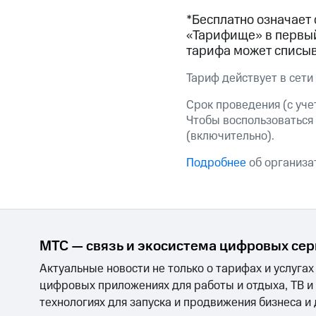
Смартфоны
Наушники и колонки
Умн
МТС Накопления
*Бесплатно означает 
Откладывайте деньги и получайте до
«Тарифище» в первый
Акции
Условия пополнения
тарифа может списыв
Тариф действует в сети
Скидка 30% на связь
Срок проведения (с учет
Тарифы RED, РИИЛ и МТС Супер дешев
Чтобы воспользоваться
(включительно).
Обзоры товаров
Подробнее
об организат
Скидки до 40%
на смартфоны
при покупке со связью МТС
МТС — связь и экосистема цифровых се
Актуальные новости не только о тарифах и услугах
цифровых приложениях для работы и отдыха, ТВ и
технологиях для запуска и продвижения бизнеса и