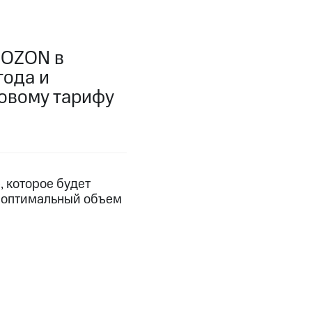
фитнес
Приложения от МТС
 OZON в
Приложения
года и
Финансы
зовому тарифу
 которое будет
ь оптимальный объем
угого оператора
Оплата
Интернет-магазин