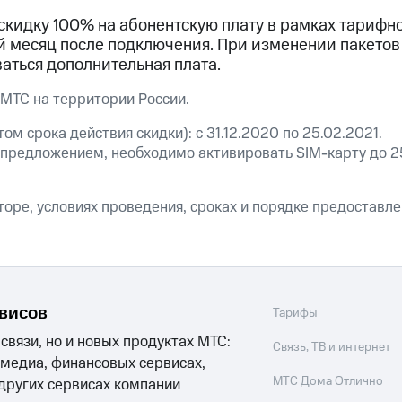
ые часы и трекеры
Умный дом
Планшеты
Акции и 
скидку 100% на абонентскую плату в рамках тарифн
ход 15%
 месяц после подключения. При изменении пакетов
аться дополнительная плата.
 МТС на территории России.
ом срока действия скидки): с 31.12.2020 по 25.02.2021.
ле при оплате с карты МТС Деньги
 предложением, необходимо активировать SIM-карту до 2
оре, условиях проведения, сроках и порядке предоставле
рвисов
Тарифы
 связи, но и новых продуктах МТС:
Связь, ТВ и интернет
 медиа, финансовых сервисах,
МТС Дома Отлично
 других сервисах компании