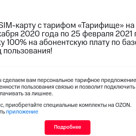
услуги, доступ к геолокации
пасность
Финансы
Детям и родителям
Здоровье и 
ильмы, музыка и многое другое
SIM-карту с тарифом «Тарифище» на
кабря 2020 года по 25 февраля 2021 
услуги, доступ к геолокации
ive
Гудок
Мой МТС
Все приложения
ку 100% на абонентскую плату по ба
ц пользования!
 в нашем приложении
ы сделаем вам персональное тарифное предложение,
ive
Гудок
Мой МТС
Все приложения
Инвестиции
енности пользования связью и позволит подключит
плачивать за лишнее.
ас, приобретайте специальные комплекты на OZON.
ход 15%
ить
приложение
ер МТС
Настройки автоплатежа
Пополнить номер др
 на карту
МТС Pay
Оплата по QR-коду за границей
Подробнее