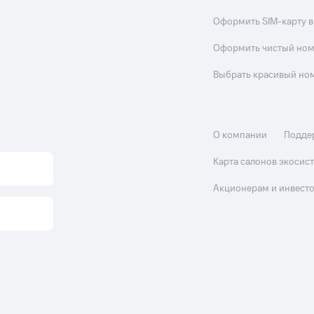
Оформить SIM-карту в
Оформить чистый но
Выбрать красивый но
О компании
Подде
Карта салонов экоси
Акционерам и инвест