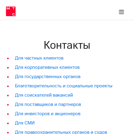
Перенести
ка 30% на связь
обильная связь
Сервисы и подписки
Интернет-магазин
Для дома
Скидка 30% на связь
Личные кабинеты
Финансы
Приложения
номер
ичные кабинеты
в МТС
Мобильная
связь
Тарифы
Интернет
Контакты
и
ТВ
Услуги
Для частных клиентов
Спутниковое
ТВ
Для корпоративных клиентов
Роуминг
МТС
Для государственных органов
Деньги
Благотворительность и социальные проекты
Личный
кабинет
Мобильная связь
Для соискателей вакансий
Скачать
Перенести
приложение
Для поставщиков и партнеров
номер
Мой
в МТС
Для инвесторов и акционеров
МТС
Акции
Тарифы
Для СМИ
Скидка 30%
Для правоохранительных органов и судов
Услуги