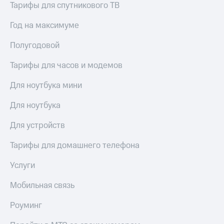
Тарифы для спутникового ТВ
для дома
Услуги
Год на максимуме
149 ₽/
мес
Акции
Полугодовой
МТС
Домашний
Premium
Тарифы для часов и модемов
интернет
Подписка
Для ноутбука мини
Домашнее
на гигабайты
ТВ
интернета,
Для ноутбука
фильмы,
Спутниковое
музыка
Для устройств
ТВ
и многое
другое
Тарифы для домашнего телефона
Домашний
телефон
Семейная
Услуги
группа
Перейти
в МТС
Мобильная связь
Скидка
со своим
на тарифы,
номером
общие
Роуминг
подписки
Поддержка
и услуги,