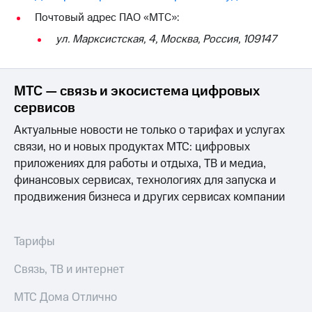
на связь
Почтовый адрес ПАО «МТС»:
Роуминг
Тарифы
ул. Марксистская, 4, Москва, Россия, 109147
RED,
Семейная
РИИЛ
группа
и МТС
МТС — связь и экосистема цифровых
Супер
Заказать
дешевле
сервисов
SIM-
при
Актуальные новости не только о тарифах и услугах
карту
оплате
с карты
связи, но и новых продуктах МТС: цифровых
Оформить
МТС
приложениях для работы и отдыха, ТВ и медиа,
eSIM
Деньги
финансовых сервисах, технологиях для запуска и
SIM-
продвижения бизнеса и других сервисах компании
Выберите
карта
и подключите
для
ТВ
иностранцев
с выгодным
Тарифы
тарифом
Оформить
Связь, ТВ и интернет
чистый
Тарифы
номер
МТС Дома Отлично