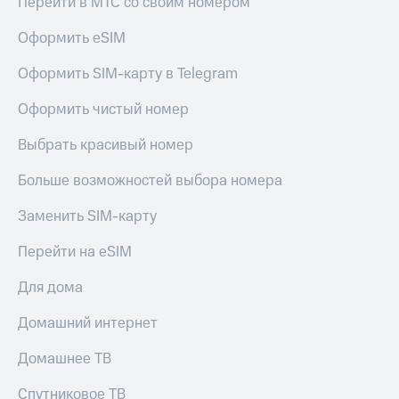
Перейти в МТС со своим номером
доступ
висы и подписки
к геолокации
Оформить eSIM
МТС
Сертификаты
Premium
Оформить SIM-карту в Telegram
безопасности
Подписка
Оформить чистый номер
Всё
на гигабайты
интернета,
под
Выбрать красивый номер
фильмы,
рукой
музыка
в Мой МТС
Больше возможностей выбора номера
и многое
другое
Посмотрите,
Заменить SIM-карту
что
Семейная
полезного
группа
Перейти на eSIM
есть
в нашем
Скидка
Для дома
приложении
на тарифы,
общие
Домашний интернет
КИОН
подписки
и услуги,
Домашнее ТВ
КИОН
доступ
Музыка
к геолокации
Спутниковое ТВ