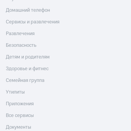
КИОН
Кино,
Строки
Домашний телефон
музыка,
книги
Live
Сервисы и развлечения
и не
только
Гудок
Развлечения
Безопасность
Мой
Безопасность
МТС
Финансы
Детям и родителям
Все
Детям
приложения
и родителям
Здоровье и фитнес
Инвестиции
Здоровье
Семейная группа
и фитнес
Получайте
Утилиты
доход
Приложения
онлайн
от МТС
Приложения
Страхование
Акции
Все сервисы
Покупка
Приложения
полисов
Документы
КИОН
онлайн