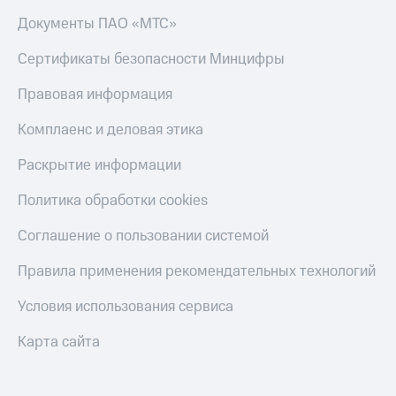
Документы ПАО «МТС»
КИОН
Скидка 30%
Музыка
на связь
Сертификаты безопасности Минцифры
КИОН
С картой
Строки
Правовая информация
МТС
Деньги
Live
Комплаенс и деловая этика
МТС
Гудок
Накопления
Раскрытие информации
Мой
Откладывайте
Политика обработки cookies
МТС
деньги
и получайте
Соглашение о пользовании системой
Все
доход 15%
приложения
Правила применения рекомендательных технологий
Акции
Финансы
Инвестиции
Условия
Условия использования сервиса
пополнения
Получайте
Карта сайта
доход
Скидка
онлайн
30%
на связь
Страхование