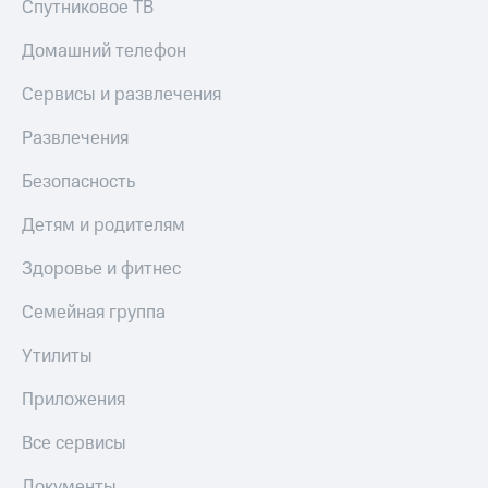
Спутниковое ТВ
МТС
КИОН
Деньги
Строки
Домашний телефон
МТС
Накопления
Live
Сервисы и развлечения
Откладывайте
Гудок
Развлечения
деньги
и получайте
Мой
доход 15%
Безопасность
МТС
Акции
Условия
Детям и родителям
Все
пополнения
приложения
Здоровье и фитнес
Финансы
Скидка
Инвестиции
30%
Семейная группа
на связь
Получайте
доход
Утилиты
онлайн
Тарифы
Страхование
RED,
Приложения
РИИЛ
Покупка
и МТС Супер
Все сервисы
полисов
дешевле
онлайн
при оплате
Документы