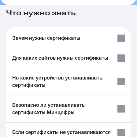
на связь
Что нужно знать
Роуминг
Тарифы
RED,
Семейная
РИИЛ
группа
и МТС
Зачем нужны сертификаты
Супер
Заказать
дешевле
SIM-
при
карту
оплате
Для каких сайтов нужны сертификаты
с карты
Оформить
МТС
eSIM
Деньги
На какие устройства устанавливать
сертификаты
SIM-
Выберите
карта
и подключите
для
ТВ
иностранцев
с выгодным
Безопасно ли устанавливать
тарифом
сертификаты Минцифры
Оформить
чистый
Тарифы
номер
Если сертификаты не устанавливаются
Интернет,