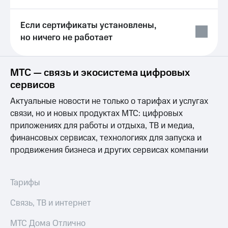
Выбрать
ТВ и телефон
красивый
для дома
номер
Если сертификаты установлены,
Услуги
но ничего не работает
Заменить
SIM-
Личный
карту
кабинет
интернета
МТС — связь и экосистема цифровых
Перейти
и
сервисов
на
ТВ
eSIM
Личный
Актуальные новости не только о тарифах и услугах
кабинет
связи, но и новых продуктах МТС: цифровых
Для дома
спутникового
приложениях для работы и отдыха, ТВ и медиа,
Выберите
ТВ
финансовых сервисах, технологиях для запуска и
и подключите
Скачать
ТВ
приложение
продвижения бизнеса и других сервисах компании
с выгодным
Мой
тарифом
МТС
Акции
Тарифы
Тарифы
Интернет,
Связь, ТВ и интернет
ТВ и телефон
Видеонаблюдение
для дома
для дома
МТС Дома Отлично