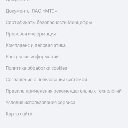
Скидка 30%
с карты
на связь
МТС Деньги
Документы ПАО «МТС»
С картой
Обзоры
Сертификаты безопасности Минцифры
МТС
товаров
Деньги
Правовая информация
МТС
Скидки
Накопления
до 40%
Комплаенс и деловая этика
на смартфоны
Откладывайте
Раскрытие информации
деньги
при
и получайте
покупке
доход 15%
Политика обработки cookies
со связью
Платежи
МТС
и
Соглашение о пользовании системой
переводы
Правила применения рекомендательных технологий
Пополнить
номер
Условия использования сервиса
МТС
Карта сайта
Настройки
автоплатежа