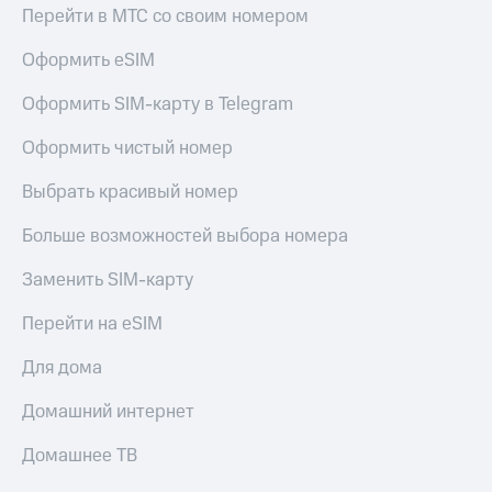
Live
и не
Перейти в МТС со своим номером
только
Гудок
Оформить eSIM
Безопасность
Мой
Оформить SIM-карту в Telegram
МТС
Финансы
Оформить чистый номер
Все
Детям
приложения
и родителям
Выбрать красивый номер
Инвестиции
Здоровье
Больше возможностей выбора номера
и фитнес
Получайте
доход
Заменить SIM-карту
Приложения
онлайн
от МТС
Страхование
Перейти на eSIM
Акции
Покупка
Для дома
полисов
Приложения
онлайн
КИОН
Домашний интернет
Скидка 30%
на связь
КИОН
Домашнее ТВ
Музыка
С картой