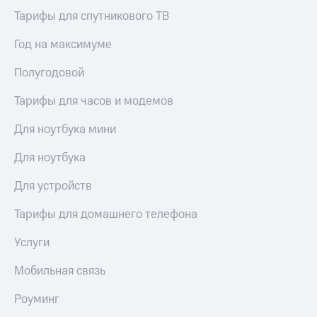
висы и подписки
Сертификаты
МТС
Тарифы для спутникового ТВ
безопасности
Premium
Год на максимуме
Всё
Подписка
под
на гигабайты
Полугодовой
рукой
интернета,
в Мой МТС
фильмы,
Тарифы для часов и модемов
музыка
Посмотрите,
и многое
Для ноутбука мини
что
другое
полезного
Семейная
Для ноутбука
есть
группа
в нашем
Для устройств
приложении
Скидка
на тарифы,
КИОН
Тарифы для домашнего телефона
общие
подписки
КИОН
Услуги
и услуги,
Музыка
доступ
Мобильная связь
к геолокации
КИОН
Кино,
Строки
музыка,
Роуминг
книги