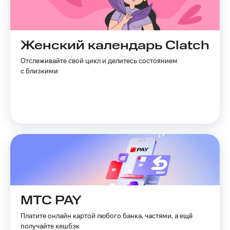
Live
и не
только
Гудок
Безопасность
Мой
Женский календарь Clatch
МТС
Финансы
Отслеживайте свой цикл и делитесь состоянием
Все
с близкими
Детям
приложения
и родителям
Инвестиции
Здоровье
и фитнес
Получайте
доход
Приложения
онлайн
от МТС
Страхование
Акции
Покупка
полисов
Приложения
онлайн
КИОН
МТС PAY
Скидка 30%
на связь
КИОН
Платите онлайн картой любого банка, частями, а ещё
Музыка
получайте кешбэк
С картой