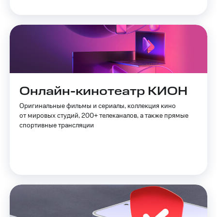
Смартфоны
Наушники
и
колонки
Умные
часы
и
трекеры
Онлайн-кинотеатр КИОН
Умный
Оригинальные фильмы и сериалы, коллекция кино
дом
от мировых студий, 200+ телеканалов, а также прямые
спортивные трансляции
Планшеты
Акции
и
скидки
Все
товары