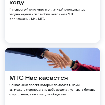
коду
Услуги
149 ₽/
мес
Путешествуйте по миру и оплачивайте покупки где
Акции
угодно картой или с мобильного счёта МТС
МТС
в приложении Мой МТС
Домашний
Premium
интернет
Подписка
Домашнее
на гигабайты
ТВ
интернета,
фильмы,
Спутниковое
музыка
ТВ
и многое
другое
Домашний
Семейная
телефон
группа
Перейти
Скидка
МТС Нас касается
в МТС
на тарифы,
со своим
общие
Социальный проект, который помогает. С нами
номером
подписки
вы можете жертвовать на добрые дела и узнавать больше
и услуги,
о проблемах, значимых для общества
Поддержка
доступ
к геолокации