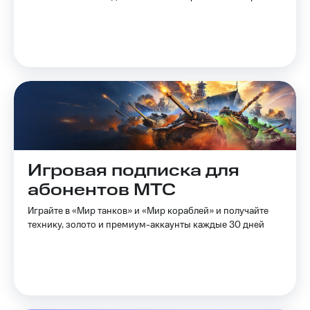
на связь
Роуминг
Тарифы
RED,
Семейная
РИИЛ
группа
и МТС
Супер
Заказать
дешевле
SIM-
при
карту
оплате
с карты
Оформить
МТС
Игровая подписка для
eSIM
Деньги
абонентов МТС
SIM-
Выберите
карта
и подключите
Играйте в «Мир танков» и «Мир кораблей» и получайте
для
ТВ
технику, золото и премиум-аккаунты каждые 30 дней
иностранцев
с выгодным
тарифом
Оформить
чистый
Тарифы
номер
Интернет,