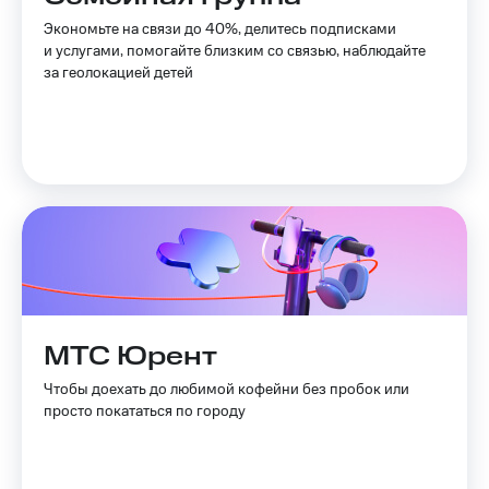
Пополнить
Экономьте на связи до 40%, делитесь подписками
номер
и услугами, помогайте близким со связью, наблюдайте
другого
за геолокацией детей
оператора
Оплата
интернета
и
ТВ
Переводы
с
телефона
на карту
МТС Pay
МТС Юрент
Оплата
Чтобы доехать до любимой кофейни без пробок или
по QR-
просто покататься по городу
коду
за границей
тернет-магазин