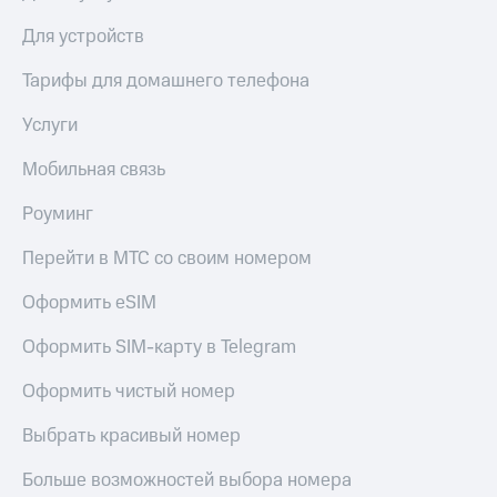
КИОН
Кино,
Строки
Для устройств
музыка,
книги
Live
Тарифы для домашнего телефона
и не
только
Гудок
Услуги
Безопасность
Мой
Мобильная связь
МТС
Финансы
Роуминг
Все
Детям
приложения
и родителям
Перейти в МТС со своим номером
Инвестиции
Здоровье
Оформить eSIM
и фитнес
Получайте
Оформить SIM-карту в Telegram
доход
Приложения
онлайн
от МТС
Оформить чистый номер
Страхование
Акции
Выбрать красивый номер
Покупка
Приложения
полисов
Больше возможностей выбора номера
КИОН
онлайн