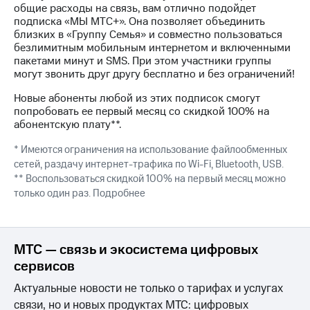
Интернет,
Выбрать
общие расходы на связь, вам отлично подойдет
ТВ и телефон
красивый
подписка «МЫ МТС+». Она позволяет объединить
для дома
номер
близких в «Группу Семья» и совместно пользоваться
безлимитным мобильным интернетом и включенными
Заменить
пакетами минут и SMS. При этом участники группы
Услуги
SIM-
могут звонить друг другу бесплатно и без ограничений!
карту
Личный
Новые абоненты любой из этих подписок смогут
кабинет
Перейти
попробовать ее первый месяц со скидкой 100% на
интернета
на
абонентскую плату**.
и
eSIM
ТВ
* Имеются ограничения на использование файлообменных
Личный
Для дома
сетей, раздачу интернет-трафика по Wi-Fi, Bluetooth, USB.
кабинет
Выберите
** Воспользоваться скидкой 100% на первый месяц можно
спутникового
и подключите
только один раз. Подробнее
ТВ
ТВ
Скачать
с выгодным
приложение
тарифом
Мой
МТС — связь и экосистема цифровых
МТС
Акции
Тарифы
сервисов
Интернет,
Актуальные новости не только о тарифах и услугах
ТВ и телефон
Видеонаблюдение
для дома
связи, но и новых продуктах МТС: цифровых