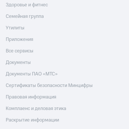
Здоровье и фитнес
Тарифы
Покупка
RED,
полисов
Семейная группа
РИИЛ
онлайн
и МТС Супер
Утилиты
дешевле
Скидка 30%
при оплате
на связь
Приложения
с карты
МТС Деньги
С картой
Все сервисы
МТС
Обзоры
Деньги
товаров
Документы
МТС
Скидки
Накопления
Документы ПАО «МТС»
до 40%
Откладывайте
на смартфоны
Сертификаты безопасности Минцифры
деньги
и получайте
при
Правовая информация
доход 15%
покупке
со связью
Комплаенс и деловая этика
Платежи
МТС
и
Раскрытие информации
переводы