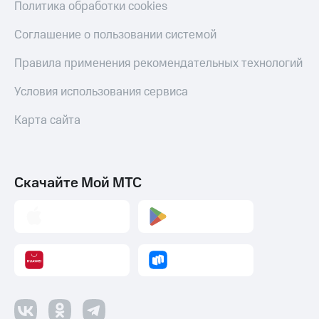
Политика обработки cookies
Пополнить
номер
Соглашение о пользовании системой
МТС
Правила применения рекомендательных технологий
Настройки
автоплатежа
Условия использования сервиса
Пополнить
номер
Карта сайта
другого
оператора
Оплата
Скачайте Мой МТС
интернета
и
ТВ
Переводы
с
телефона
на карту
МТС Pay