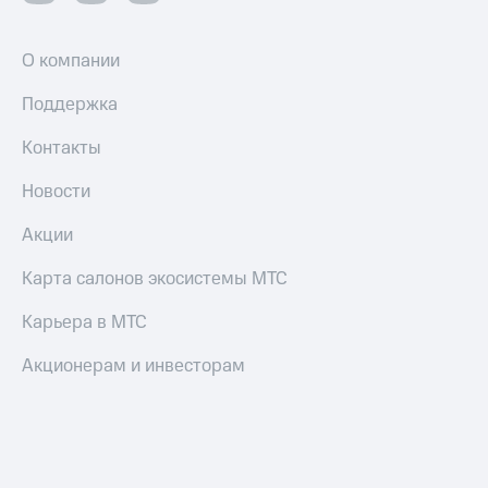
Оплата
по QR-
О компании
коду
за границей
Поддержка
тернет-магазин
Контакты
Смартфоны
Наушники
Новости
и
колонки
Акции
Умные
Карта салонов экосистемы МТС
часы
и
Карьера в МТС
трекеры
Акционерам и инвесторам
Умный
дом
Планшеты
Акции