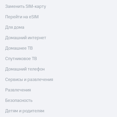
Заменить SIM-карту
КИОН
Скидка 30%
Музыка
на связь
Перейти на eSIM
КИОН
С картой
Строки
Для дома
МТС
Деньги
Live
Домашний интернет
МТС
Гудок
Накопления
Домашнее ТВ
Мой
Откладывайте
Спутниковое ТВ
МТС
деньги
и получайте
Домашний телефон
Все
доход 15%
приложения
Сервисы и развлечения
Акции
Финансы
Инвестиции
Условия
Развлечения
пополнения
Получайте
Безопасность
доход
Скидка
онлайн
30%
Детям и родителям
на связь
Страхование