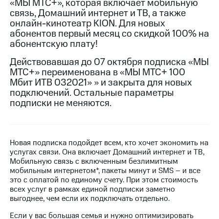
«МЫ МТС+», которая включает мобильную
на связь
связь, Домашний интернет и ТВ, а также
онлайн-кинотеатр KION. Для новых
Роуминг
Тарифы
абонентов первый месяц со скидкой 100% на
RED,
абонентскую плату!
Семейная
РИИЛ
группа
и МТС
Действовавшая до 07 октября подписка «МЫ
Супер
МТС+» переименована в «МЫ МТС+ 100
Заказать
дешевле
Мбит ИТВ 032021» » и закрыта для новых
SIM-
при
карту
подключений. Остальные параметры
оплате
с карты
подписки не меняются.
Оформить
МТС
eSIM
Деньги
SIM-
Выберите
Новая подписка подойдет всем, кто хочет экономить на
карта
и подключите
услугах связи. Она включает Домашний интернет и ТВ,
для
ТВ
Мобильную связь с включенным безлимитным
иностранцев
с выгодным
мобильным интернетом*, пакеты минут и SMS – и все
тарифом
это с оплатой по единому счету. При этом стоимость
Оформить
всех услуг в рамках единой подписки заметно
чистый
выгоднее, чем если их подключать отдельно.
Тарифы
номер
Если у вас большая семья и нужно оптимизировать