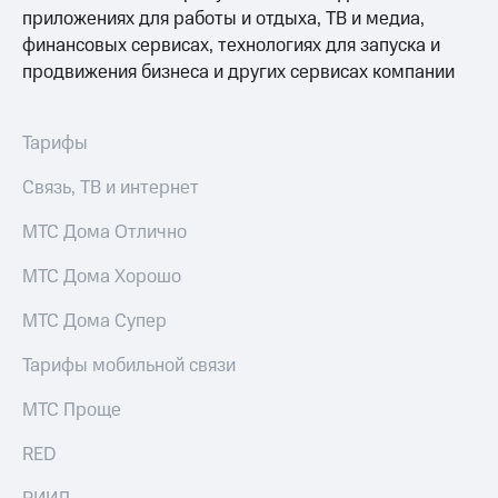
для дома
приложениях для работы и отдыха, ТВ и медиа,
финансовых сервисах, технологиях для запуска и
Услуги
149 ₽/
продвижения бизнеса и других сервисах компании
мес
Акции
МТС
Домашний
Premium
Тарифы
интернет
Подписка
Связь, ТВ и интернет
Домашнее
на гигабайты
ТВ
интернета,
МТС Дома Отлично
фильмы,
Спутниковое
музыка
МТС Дома Хорошо
ТВ
и многое
другое
МТС Дома Супер
Домашний
телефон
Семейная
Тарифы мобильной связи
группа
Перейти
в МТС
МТС Проще
Скидка
со своим
на тарифы,
номером
RED
общие
подписки
Поддержка
и услуги,