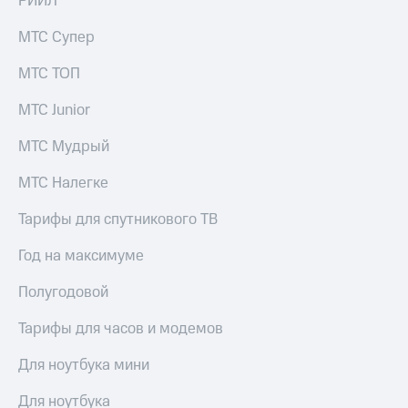
РИИЛ
доступ
висы и подписки
к геолокации
МТС Супер
МТС
Сертификаты
Premium
МТС ТОП
безопасности
Подписка
МТС Junior
Всё
на гигабайты
интернета,
под
МТС Мудрый
фильмы,
рукой
музыка
в Мой МТС
МТС Налегке
и многое
другое
Посмотрите,
Тарифы для спутникового ТВ
что
Семейная
полезного
группа
Год на максимуме
есть
в нашем
Скидка
Полугодовой
приложении
на тарифы,
общие
Тарифы для часов и модемов
КИОН
подписки
и услуги,
Для ноутбука мини
КИОН
доступ
Музыка
к геолокации
Для ноутбука