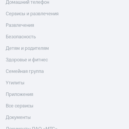
Домашний телефон
КИОН
Кино,
Строки
музыка,
Сервисы и развлечения
книги
Live
и не
Развлечения
только
Гудок
Безопасность
Безопасность
Мой
МТС
Детям и родителям
Финансы
Все
Здоровье и фитнес
Детям
приложения
и родителям
Семейная группа
Инвестиции
Здоровье
и фитнес
Утилиты
Получайте
доход
Приложения
Приложения
онлайн
от МТС
Все сервисы
Страхование
Акции
Документы
Покупка
Приложения
полисов
КИОН
онлайн