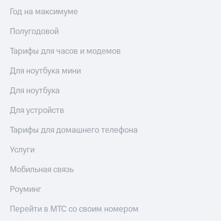
для дома
Год на максимуме
Услуги
149 ₽/
Полугодовой
мес
Акции
Тарифы для часов и модемов
МТС
Домашний
Premium
интернет
Для ноутбука мини
Подписка
Домашнее
Для ноутбука
на гигабайты
ТВ
интернета,
фильмы,
Для устройств
Спутниковое
музыка
ТВ
и многое
Тарифы для домашнего телефона
другое
Домашний
Услуги
телефон
Семейная
группа
Мобильная связь
Перейти
в МТС
Скидка
Роуминг
со своим
на тарифы,
номером
общие
Перейти в МТС со своим номером
подписки
Поддержка
и услуги,