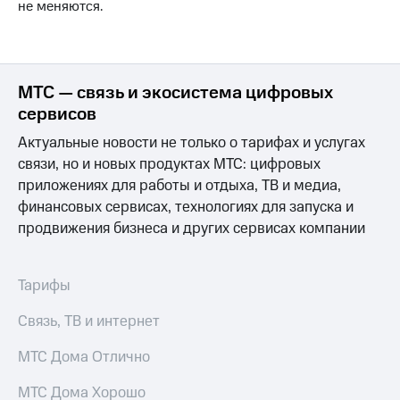
не меняются.
на связь
Роуминг
Тарифы
RED,
Семейная
РИИЛ
МТС — связь и экосистема цифровых
группа
и МТС
сервисов
Супер
Заказать
дешевле
Актуальные новости не только о тарифах и услугах
SIM-
при
связи, но и новых продуктах МТС: цифровых
карту
оплате
с карты
приложениях для работы и отдыха, ТВ и медиа,
Оформить
МТС
финансовых сервисах, технологиях для запуска и
eSIM
Деньги
продвижения бизнеса и других сервисах компании
SIM-
Выберите
карта
и подключите
для
Тарифы
ТВ
иностранцев
с выгодным
тарифом
Связь, ТВ и интернет
Оформить
чистый
МТС Дома Отлично
Тарифы
номер
МТС Дома Хорошо