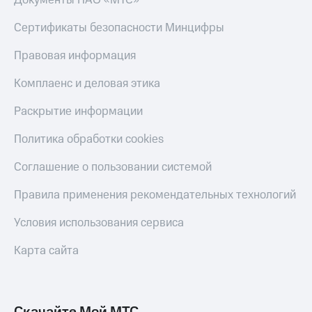
Документы ПАО «МТС»
КИОН
Скидка 30%
Сертификаты безопасности Минцифры
Музыка
на связь
Правовая информация
КИОН
С картой
Строки
МТС
Комплаенс и деловая этика
Деньги
Live
Раскрытие информации
МТС
Гудок
Накопления
Политика обработки cookies
Мой
Откладывайте
МТС
Соглашение о пользовании системой
деньги
и получайте
Все
доход 15%
Правила применения рекомендательных технологий
приложения
Акции
Финансы
Условия использования сервиса
Инвестиции
Условия
пополнения
Карта сайта
Получайте
доход
Скидка
онлайн
30%
на связь
Страхование