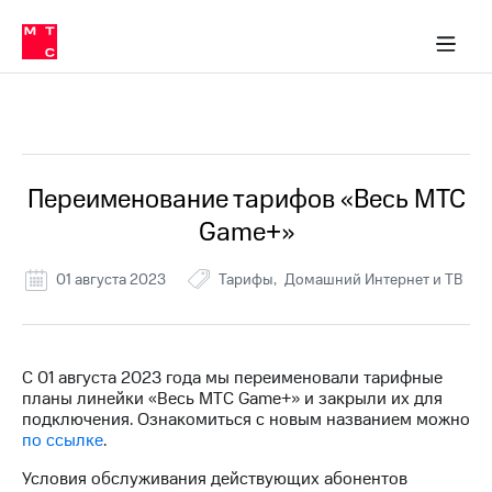
Перенести
ка 30% на связь
обильная связь
Сервисы и подписки
Интернет-магазин
Для дома
Скидка 30% на связь
Личные кабинеты
Финансы
Приложения
номер
ичные кабинеты
в МТС
Мобильная
связь
Все Новости
Тарифы
Интернет
и
ТВ
Услуги
Переименование тарифов «Весь МТС
Спутниковое
Game+»
ТВ
Роуминг
МТС
01 августа 2023
Тарифы
Домашний Интернет и ТВ
Деньги
Личный
кабинет
Мобильная связь
Скачать
Перенести
С 01 августа 2023 года мы переименовали тарифные
приложение
номер
планы линейки «Весь МТС Game+» и закрыли их для
Мой
в МТС
подключения. Ознакомиться с новым названием можно
МТС
по ссылке
.
Акции
Тарифы
Условия обслуживания действующих абонентов
Скидка 30%
Услуги