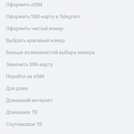
Оформить eSIM
доступ
висы и подписки
к геолокации
МТС
Оформить SIM-карту в Telegram
Сертификаты
Premium
безопасности
Оформить чистый номер
Подписка
Всё
на гигабайты
Выбрать красивый номер
интернета,
под
фильмы,
рукой
Больше возможностей выбора номера
музыка
в Мой МТС
и многое
Заменить SIM-карту
другое
Посмотрите,
что
Перейти на eSIM
Семейная
полезного
группа
есть
Для дома
в нашем
Скидка
приложении
Домашний интернет
на тарифы,
общие
КИОН
подписки
Домашнее ТВ
и услуги,
КИОН
доступ
Спутниковое ТВ
Музыка
к геолокации