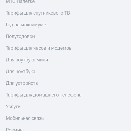
МТС Налегке
доступ
висы и подписки
к геолокации
Тарифы для спутникового ТВ
МТС
Сертификаты
Premium
Год на максимуме
безопасности
Подписка
Полугодовой
Всё
на гигабайты
интернета,
под
Тарифы для часов и модемов
фильмы,
рукой
музыка
в Мой МТС
Для ноутбука мини
и многое
другое
Посмотрите,
Для ноутбука
что
Семейная
полезного
группа
Для устройств
есть
в нашем
Скидка
Тарифы для домашнего телефона
приложении
на тарифы,
общие
Услуги
КИОН
подписки
и услуги,
КИОН
Мобильная связь
доступ
Музыка
к геолокации
Роуминг