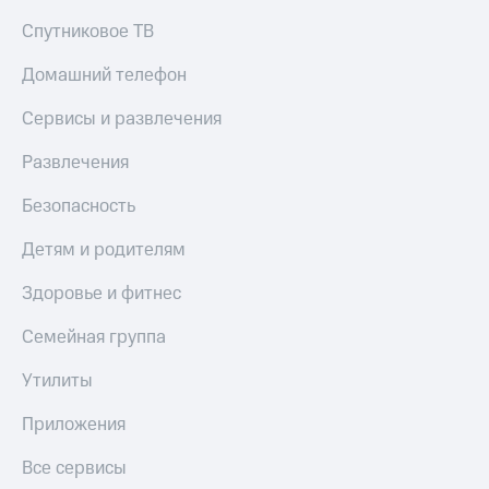
КИОН
Спутниковое ТВ
Скидка 30%
Музыка
на связь
Домашний телефон
КИОН
С картой
Строки
Сервисы и развлечения
МТС
Деньги
Live
Развлечения
МТС
Гудок
Накопления
Безопасность
Мой
Откладывайте
Детям и родителям
МТС
деньги
и получайте
Здоровье и фитнес
Все
доход 15%
приложения
Семейная группа
Акции
Финансы
Инвестиции
Условия
Утилиты
пополнения
Получайте
Приложения
доход
Скидка
онлайн
30%
Все сервисы
на связь
Страхование