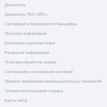
Документы
Тарифы
Покупка
RED,
полисов
Документы ПАО «МТС»
РИИЛ
онлайн
и МТС Супер
дешевле
Сертификаты безопасности Минцифры
Скидка 30%
при оплате
на связь
с карты
Правовая информация
МТС Деньги
С картой
Комплаенс и деловая этика
МТС
Обзоры
Деньги
товаров
Раскрытие информации
МТС
Скидки
Накопления
Политика обработки cookies
до 40%
Откладывайте
на смартфоны
Соглашение о пользовании системой
деньги
и получайте
при
Правила применения рекомендательных технологий
доход 15%
покупке
со связью
Условия использования сервиса
Платежи
МТС
и
Карта сайта
переводы