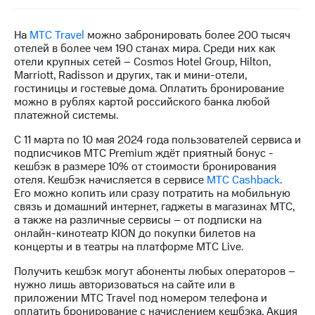
на связь
На
МТС Travel
можно забронировать
более 200 тысяч
Роуминг
Тарифы
отелей в более чем 190 станах мира
. Среди них как
RED,
отели крупных сетей – Cosmos Hotel Group, Hilton,
Семейная
РИИЛ
Marriott, Radisson и других, так и мини-отели,
группа
и МТС
гостиницы и гостевые дома. Оплатить бронирование
Супер
можно в рублях картой российского банка любой
Заказать
дешевле
платежной системы.
SIM-
при
карту
оплате
С
11
марта
по
10
мая
2024 года пользователей сервиса
и
с карты
подписчиков МТС
Premium
ждёт приятный бонус -
Оформить
МТС
кешбэк в размере
10
% от стоимости бронирования
eSIM
Деньги
отеля. Кешбэк начисляется в сервисе
МТС Cashback
.
Его можно копить или сразу потратить на мобильную
SIM-
Выберите
связь и домашний интернет, гаджеты в магазинах МТС,
карта
и подключите
а также на различные сервисы – от подписки на
для
ТВ
онлайн-кинотеатр KION до покупки билетов на
иностранцев
с выгодным
концерты и в театры на платформе МТС Live.
тарифом
Оформить
Получить кешбэк могут абоненты любых операторов –
чистый
нужно лишь авторизоваться на сайте или в
Тарифы
номер
приложении МТС Travel под номером телефона и
оплатить бронирование с начислением кешбэка
. Акция