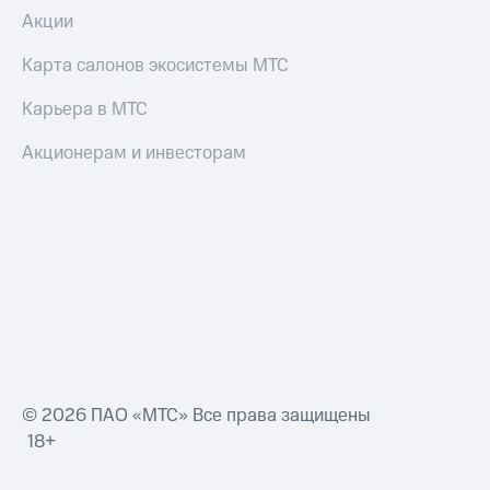
Акции
Оплата
по QR-
коду
Карта салонов экосистемы МТС
за границей
Карьера в МТС
тернет-магазин
Смартфоны
Акционерам и инвесторам
Наушники
и
колонки
Умные
часы
и
трекеры
Умный
дом
© 2026 ПАО «МТС» Все права защищены
Планшеты
18+
Акции