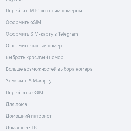
КИОН
Кино,
Строки
Перейти в МТС со своим номером
музыка,
книги
Live
и не
Оформить eSIM
только
Гудок
Оформить SIM-карту в Telegram
Безопасность
Мой
Оформить чистый номер
МТС
Финансы
Выбрать красивый номер
Все
Детям
приложения
и родителям
Больше возможностей выбора номера
Инвестиции
Здоровье
Заменить SIM-карту
и фитнес
Получайте
Перейти на eSIM
доход
Приложения
онлайн
от МТС
Для дома
Страхование
Акции
Домашний интернет
Покупка
Приложения
полисов
Домашнее ТВ
КИОН
онлайн