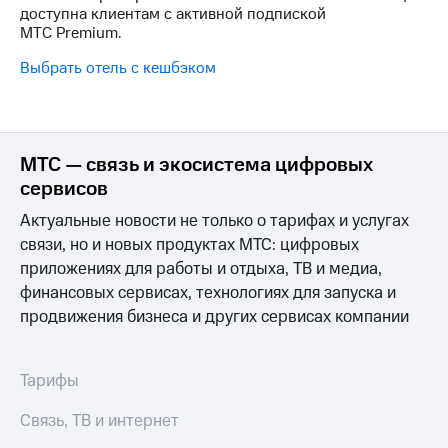
Интернет,
Выбрать
доступна клиентам с активной подпиской
ТВ и телефон
красивый
МТС
Premium
.
для дома
номер
Выбрать отель с кешбэком
Заменить
Услуги
SIM-
карту
Личный
кабинет
Перейти
МТС — связь и экосистема цифровых
интернета
на
сервисов
и
eSIM
ТВ
Актуальные новости не только о тарифах и услугах
Личный
Для дома
связи, но и новых продуктах МТС: цифровых
кабинет
Выберите
спутникового
приложениях для работы и отдыха, ТВ и медиа,
и подключите
ТВ
ТВ
финансовых сервисах, технологиях для запуска и
Скачать
с выгодным
продвижения бизнеса и других сервисах компании
приложение
тарифом
Мой
МТС
Акции
Тарифы
Тарифы
Интернет,
ТВ и телефон
Связь, ТВ и интернет
Видеонаблюдение
для дома