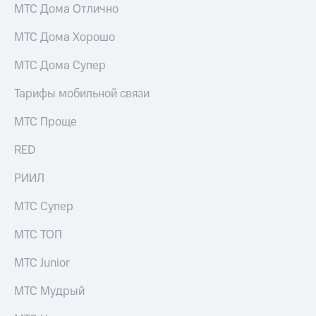
для дома
МТС Дома Отлично
Услуги
149 ₽/
МТС Дома Хорошо
мес
Акции
МТС Дома Супер
МТС
Домашний
Premium
Тарифы мобильной связи
интернет
Подписка
МТС Проще
Домашнее
на гигабайты
ТВ
интернета,
RED
фильмы,
Спутниковое
музыка
РИИЛ
ТВ
и многое
другое
Домашний
МТС Супер
телефон
Семейная
МТС ТОП
группа
Перейти
в МТС
Скидка
МТС Junior
со своим
на тарифы,
номером
общие
МТС Мудрый
подписки
Поддержка
и услуги,