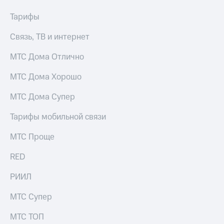
для дома
Тарифы
Услуги
149 ₽/
мес
Связь, ТВ и интернет
Акции
МТС
МТС Дома Отлично
Домашний
Premium
интернет
МТС Дома Хорошо
Подписка
Домашнее
на гигабайты
МТС Дома Супер
ТВ
интернета,
фильмы,
Тарифы мобильной связи
Спутниковое
музыка
ТВ
и многое
МТС Проще
другое
Домашний
телефон
RED
Семейная
группа
Перейти
РИИЛ
в МТС
Скидка
со своим
на тарифы,
МТС Супер
номером
общие
подписки
МТС ТОП
Поддержка
и услуги,