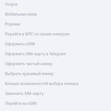
КИОН
Услуги
Кино,
Строки
музыка,
книги
Мобильная связь
Live
и не
только
Роуминг
Гудок
Безопасность
Перейти в МТС со своим номером
Мой
МТС
Финансы
Оформить eSIM
Все
Детям
Оформить SIM-карту в Telegram
приложения
и родителям
Оформить чистый номер
Инвестиции
Здоровье
и фитнес
Выбрать красивый номер
Получайте
доход
Приложения
онлайн
Больше возможностей выбора номера
от МТС
Страхование
Заменить SIM-карту
Акции
Покупка
Перейти на eSIM
Приложения
полисов
КИОН
онлайн