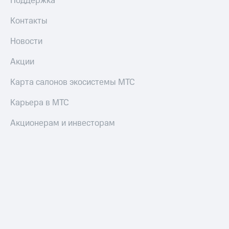
Поддержка
Оплата
по QR-
Контакты
коду
за границей
Новости
тернет-магазин
Акции
Смартфоны
Карта салонов экосистемы МТС
Наушники
и
Карьера в МТС
колонки
Акционерам и инвесторам
Умные
часы
и
трекеры
Умный
дом
Планшеты
Акции