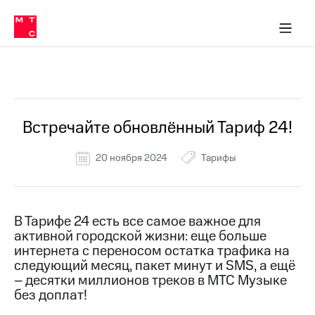
Перенести
ка 30% на связь
обильная связь
Сервисы и подписки
Интернет-магазин
Для дома
Скидка 30% на связь
Личные кабинеты
Финансы
Приложения
номер
ичные кабинеты
в МТС
Мобильная
связь
Все Новости
Тарифы
Интернет
и
ТВ
Услуги
Встречайте обновлённый Тариф 24!
Спутниковое
ТВ
20 ноября 2024
Тарифы
Роуминг
МТС
Деньги
Личный
кабинет
Мобильная связь
В Тарифе 24 есть все самое важное для
Скачать
Перенести
активной городской жизни: еще больше
приложение
номер
интернета с переносом остатка трафика на
Мой
в МТС
следующий месяц, пакет минут и SMS, а ещё
МТС
– десятки миллионов треков в МТС Музыке
Акции
Тарифы
без доплат!
Скидка 30%
Услуги