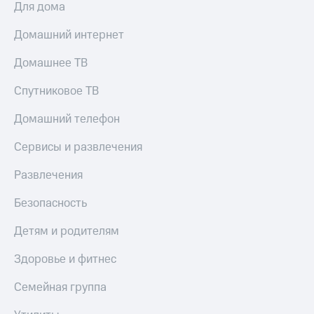
Для дома
КИОН
Скидка 30%
Музыка
Домашний интернет
на связь
КИОН
Домашнее ТВ
С картой
Строки
МТС
Деньги
Спутниковое ТВ
Live
МТС
Домашний телефон
Гудок
Накопления
Сервисы и развлечения
Мой
Откладывайте
МТС
деньги
Развлечения
и получайте
Все
доход 15%
Безопасность
приложения
Акции
Финансы
Детям и родителям
Инвестиции
Условия
пополнения
Здоровье и фитнес
Получайте
доход
Скидка
онлайн
Семейная группа
30%
на связь
Страхование