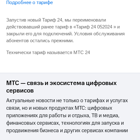
Интернет,
Выбрать
Подробнее о тарифе
ТВ и телефон
красивый
для дома
номер
Запустив новый Тариф 24, мы переименовали
Заменить
действовавший ранее тариф в «Тариф 24 052024 » и
Услуги
SIM-
закрыли его для подключений. Условия обслуживания
карту
абонентов остались прежними.
Личный
кабинет
Перейти
Технически тариф называется МТС 24
интернета
на
и
eSIM
ТВ
Личный
Для дома
кабинет
Выберите
МТС — связь и экосистема цифровых
спутникового
и подключите
ТВ
сервисов
ТВ
Скачать
с выгодным
Актуальные новости не только о тарифах и услугах
приложение
тарифом
Мой
связи, но и новых продуктах МТС: цифровых
МТС
приложениях для работы и отдыха, ТВ и медиа,
Акции
Тарифы
финансовых сервисах, технологиях для запуска и
Интернет,
продвижения бизнеса и других сервисах компании
ТВ и телефон
Видеонаблюдение
для дома