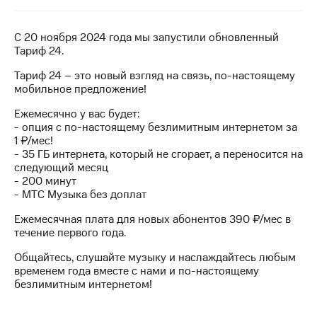
на связь
Роуминг
С 20 ноября 2024 года мы запустили обновленный
Тарифы
Тариф 24.
RED,
Семейная
РИИЛ
Тариф 24 – это новый взгляд на связь, по-настоящему
группа
и МТС
мобильное предложение!
Супер
Заказать
дешевле
Ежемесячно у вас будет:
SIM-
при
- опция с по-настоящему безлимитным интернетом за
карту
оплате
1 ₽/мес!
с карты
- 35 ГБ интернета, который не сгорает, а переносится на
Оформить
МТС
следующий месяц
eSIM
Деньги
- 200 минут
- МТС Музыка без доплат
SIM-
Выберите
карта
и подключите
Ежемесячная плата для новых абонентов 390 ₽/мес в
для
ТВ
течение первого года.
иностранцев
с выгодным
тарифом
Общайтесь, слушайте музыку и наслаждайтесь любым
Оформить
временем года вместе с нами и по-настоящему
чистый
безлимитным интернетом!
Тарифы
номер