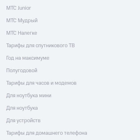
доступ
МТС Junior
висы и подписки
к геолокации
МТС
МТС Мудрый
Сертификаты
Premium
безопасности
МТС Налегке
Подписка
Всё
на гигабайты
Тарифы для спутникового ТВ
интернета,
под
фильмы,
рукой
Год на максимуме
музыка
в Мой МТС
и многое
другое
Полугодовой
Посмотрите,
что
Семейная
Тарифы для часов и модемов
полезного
группа
есть
Для ноутбука мини
в нашем
Скидка
приложении
на тарифы,
Для ноутбука
общие
КИОН
подписки
Для устройств
и услуги,
КИОН
доступ
Музыка
Тарифы для домашнего телефона
к геолокации