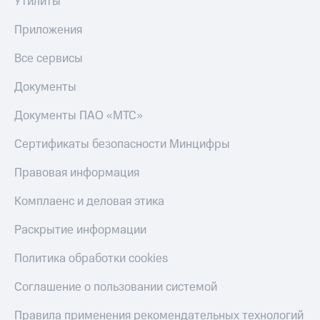
Утилиты
Тарифы
Покупка
Приложения
RED,
полисов
РИИЛ
онлайн
и МТС Супер
Все сервисы
дешевле
Скидка 30%
при оплате
Документы
на связь
с карты
МТС Деньги
Документы ПАО «МТС»
С картой
МТС
Обзоры
Деньги
Сертификаты безопасности Минцифры
товаров
МТС
Правовая информация
Скидки
Накопления
до 40%
Комплаенс и деловая этика
Откладывайте
на смартфоны
деньги
Раскрытие информации
и получайте
при
доход 15%
покупке
Политика обработки cookies
со связью
Платежи
МТС
Соглашение о пользовании системой
и
переводы
Правила применения рекомендательных технологий