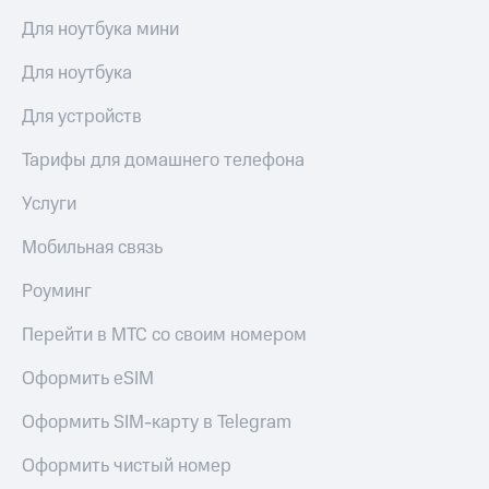
доступ
Для ноутбука мини
висы и подписки
к геолокации
МТС
Для ноутбука
Сертификаты
Premium
безопасности
Для устройств
Подписка
Всё
на гигабайты
Тарифы для домашнего телефона
интернета,
под
фильмы,
рукой
Услуги
музыка
в Мой МТС
и многое
другое
Мобильная связь
Посмотрите,
что
Семейная
Роуминг
полезного
группа
есть
Перейти в МТС со своим номером
в нашем
Скидка
приложении
на тарифы,
Оформить eSIM
общие
КИОН
подписки
Оформить SIM-карту в Telegram
и услуги,
КИОН
доступ
Музыка
Оформить чистый номер
к геолокации