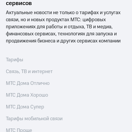
Интернет,
Выбрать
сервисов
ТВ и телефон
красивый
для дома
номер
Актуальные новости не только о тарифах и услугах
связи, но и новых продуктах МТС: цифровых
Заменить
приложениях для работы и отдыха, ТВ и медиа,
Услуги
SIM-
финансовых сервисах, технологиях для запуска и
карту
Личный
продвижения бизнеса и других сервисах компании
кабинет
Перейти
интернета
на
и
eSIM
Тарифы
ТВ
Личный
Для дома
Связь, ТВ и интернет
кабинет
Выберите
спутникового
и подключите
МТС Дома Отлично
ТВ
ТВ
Скачать
с выгодным
МТС Дома Хорошо
приложение
тарифом
Мой
МТС
МТС Дома Супер
Акции
Тарифы
Интернет,
Тарифы мобильной связи
ТВ и телефон
Видеонаблюдение
для дома
МТС Проще