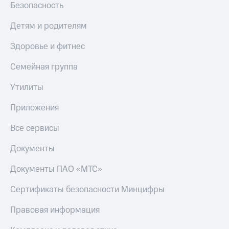
Безопасность
КИОН
Скидка 30%
Музыка
Детям и родителям
на связь
КИОН
Здоровье и фитнес
С картой
Строки
МТС
Деньги
Семейная группа
Live
МТС
Утилиты
Гудок
Накопления
Приложения
Мой
Откладывайте
МТС
деньги
Все сервисы
и получайте
Все
доход 15%
Документы
приложения
Акции
Финансы
Документы ПАО «МТС»
Инвестиции
Условия
пополнения
Получайте
Сертификаты безопасности Минцифры
доход
Скидка
онлайн
30%
Правовая информация
на связь
Страхование