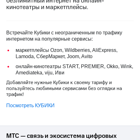
безлимитный интернет на онлайн-
на связь
кинотеатры и маркетплейсы.
Роуминг
Тарифы
RED,
Семейная
РИИЛ
Встречайте Кубики с неограниченным по трафику
группа
и МТС
интернетом на популярные сервисы:
Супер
Заказать
дешевле
маркетплейсы Ozon, Wildberries, AliExpress,
SIM-
при
Lamoda, СберМаркет, Joom, Avito
карту
оплате
с карты
онлайн-кинотеатры START, PREMIER, Okko, Wink,
Оформить
МТС
Amediateka, viju, Иви
eSIM
Деньги
Добавляйте нужные Кубики к своему тарифу и
SIM-
Выберите
пользуйтесь любимыми сервисами без оглядки на
карта
и подключите
трафик!
для
ТВ
иностранцев
с выгодным
Посмотреть КУБИКИ
тарифом
Оформить
чистый
Тарифы
номер
МТС — связь и экосистема цифровых