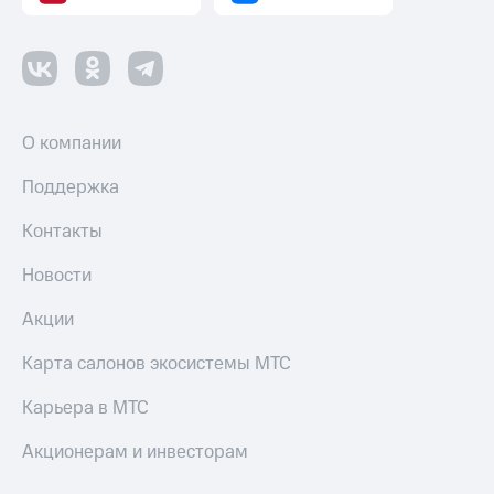
Пополнить
номер
МТС
Настройки
автоплатежа
О компании
Пополнить
номер
Поддержка
другого
оператора
Контакты
Оплата
Новости
интернета
и
Акции
ТВ
Карта салонов экосистемы МТС
Переводы
с
Карьера в МТС
телефона
на карту
Акционерам и инвесторам
МТС Pay