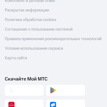
Комплаенс и деловая этика
Тарифы
Покупка
Раскрытие информации
RED,
полисов
РИИЛ
онлайн
и МТС Супер
Политика обработки cookies
дешевле
Скидка 30%
при оплате
Соглашение о пользовании системой
на связь
с карты
МТС Деньги
Правила применения рекомендательных технологий
С картой
МТС
Обзоры
Деньги
Условия использования сервиса
товаров
МТС
Карта сайта
Скидки
Накопления
до 40%
Откладывайте
на смартфоны
деньги
Скачайте Мой МТС
и получайте
при
доход 15%
покупке
со связью
Платежи
МТС
и
переводы