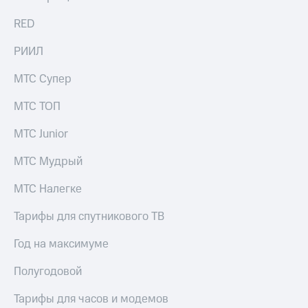
для дома
RED
Услуги
149 ₽/
мес
РИИЛ
Акции
МТС
МТС Супер
Домашний
Premium
интернет
МТС ТОП
Подписка
Домашнее
на гигабайты
МТС Junior
ТВ
интернета,
фильмы,
МТС Мудрый
Спутниковое
музыка
ТВ
и многое
МТС Налегке
другое
Домашний
телефон
Семейная
Тарифы для спутникового ТВ
группа
Перейти
Год на максимуме
в МТС
Скидка
со своим
на тарифы,
Полугодовой
номером
общие
подписки
Тарифы для часов и модемов
Поддержка
и услуги,