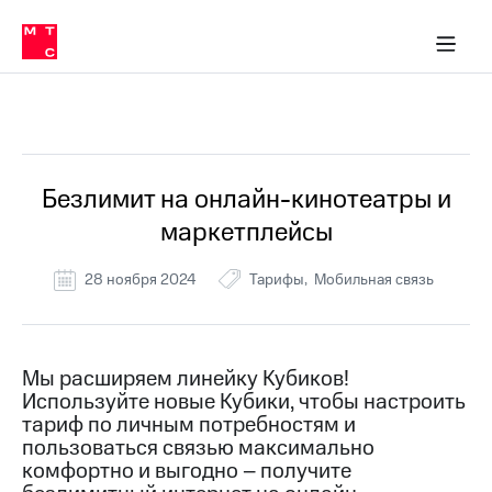
Перенести
ка 30% на связь
обильная связь
Сервисы и подписки
Интернет-магазин
Для дома
Скидка 30% на связь
Личные кабинеты
Финансы
Приложения
номер
ичные кабинеты
в МТС
Мобильная
связь
Все Новости
Тарифы
Интернет
и
ТВ
Услуги
Безлимит на онлайн-кинотеатры и
Спутниковое
маркетплейсы
ТВ
Роуминг
МТС
28 ноября 2024
Тарифы
Мобильная связь
Деньги
Личный
кабинет
Мобильная связь
Скачать
Перенести
Мы расширяем линейку Кубиков!
приложение
номер
Используйте новые Кубики, чтобы настроить
Мой
в МТС
МТС
тариф по личным потребностям и
Акции
пользоваться связью максимально
Тарифы
комфортно и выгодно – получите
Скидка 30%
Услуги