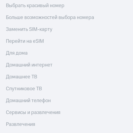
КИОН
Кино,
Выбрать красивый номер
Строки
музыка,
книги
Больше возможностей выбора номера
Live
и не
только
Заменить SIM-карту
Гудок
Безопасность
Перейти на eSIM
Мой
МТС
Финансы
Для дома
Все
Детям
Домашний интернет
приложения
и родителям
Домашнее ТВ
Инвестиции
Здоровье
и фитнес
Получайте
Спутниковое ТВ
доход
Приложения
онлайн
Домашний телефон
от МТС
Страхование
Сервисы и развлечения
Акции
Покупка
Развлечения
Приложения
полисов
КИОН
онлайн