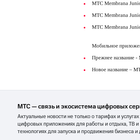
Смартфоны
Наушники и колонки
Умн
МТС Накопления
МТС Membrana
Juni
Откладывайте деньги и получайте до
МТС Membrana
Juni
Акции
Условия пополнения
МТС Membrana
Juni
Скидка 30% на связь
Мобильное прилож
Тарифы RED, РИИЛ и МТС Супер дешев
Прежнее название -
Обзоры товаров
Новое название – 
Скидки до 40%
на смартфоны
при покупке со связью МТС
МТС — связь и экосистема цифровых се
Актуальные новости не только о тарифах и услугах
цифровых приложениях для работы и отдыха, ТВ и
технологиях для запуска и продвижения бизнеса и