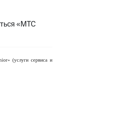
фитнес
Приложения от МТС
аться «МТС
Приложения
Финансы
ior» (услуги сервиса и
угого оператора
Оплата
Интернет-магазин