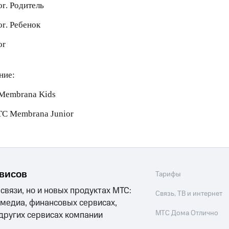
ые часы и трекеры
Умный дом
Планшеты
Акции и 
or
. Родитель
ход 15%
or
. Ребенок
or
ение:
ле при оплате с карты МТС Деньги
Membrana Kids
МТС
Membrana Junior
рвисов
Тарифы
 связи, но и новых продуктах МТС:
Связь, ТВ и интернет
 медиа, финансовых сервисах,
МТС Дома Отлично
 других сервисах компании