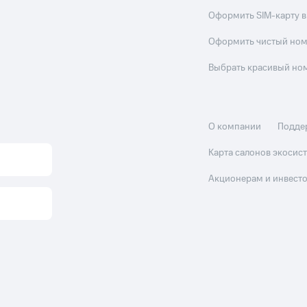
Оформить SIM-карту в
Оформить чистый но
Выбрать красивый но
О компании
Подде
Карта салонов экоси
Акционерам и инвест