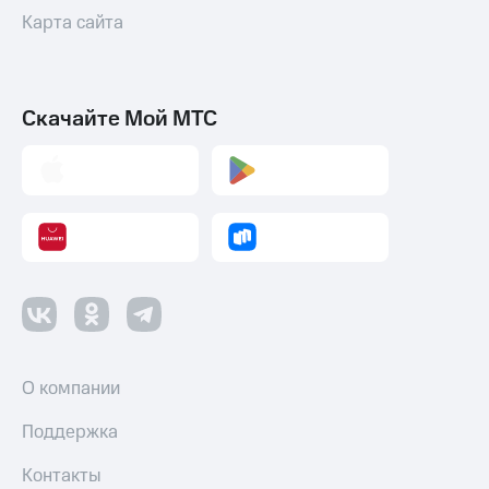
Пополнить
Карта сайта
номер
МТС
Настройки
Скачайте Мой МТС
автоплатежа
Пополнить
номер
другого
оператора
Оплата
интернета
и
ТВ
Переводы
с
О компании
телефона
на карту
Поддержка
МТС Pay
Контакты