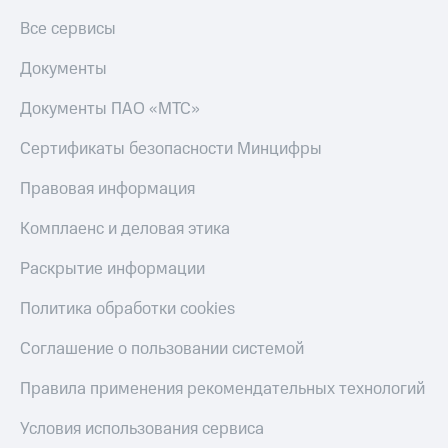
Тарифы
Все сервисы
Покупка
RED,
полисов
РИИЛ
Документы
онлайн
и МТС Супер
дешевле
Скидка 30%
Документы ПАО «МТС»
при оплате
на связь
с карты
Сертификаты безопасности Минцифры
МТС Деньги
С картой
МТС
Правовая информация
Обзоры
Деньги
товаров
Комплаенс и деловая этика
МТС
Скидки
Накопления
Раскрытие информации
до 40%
Откладывайте
на смартфоны
Политика обработки cookies
деньги
и получайте
при
Соглашение о пользовании системой
доход 15%
покупке
со связью
Платежи
Правила применения рекомендательных технологий
МТС
и
переводы
Условия использования сервиса