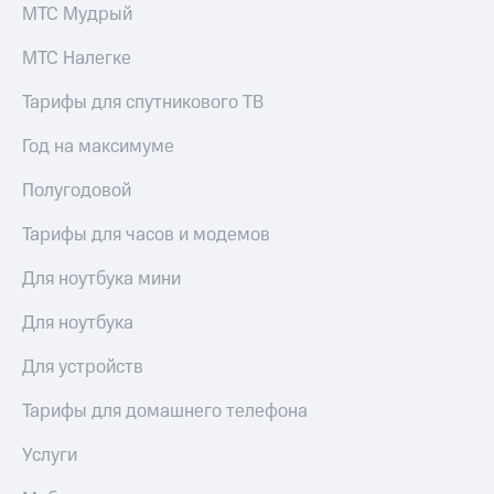
МТС Мудрый
доступ
висы и подписки
к геолокации
МТС Налегке
МТС
Сертификаты
Premium
безопасности
Тарифы для спутникового ТВ
Подписка
Всё
на гигабайты
Год на максимуме
интернета,
под
фильмы,
рукой
Полугодовой
музыка
в Мой МТС
и многое
Тарифы для часов и модемов
другое
Посмотрите,
что
Для ноутбука мини
Семейная
полезного
группа
есть
Для ноутбука
в нашем
Скидка
приложении
Для устройств
на тарифы,
общие
КИОН
Тарифы для домашнего телефона
подписки
и услуги,
КИОН
доступ
Услуги
Музыка
к геолокации