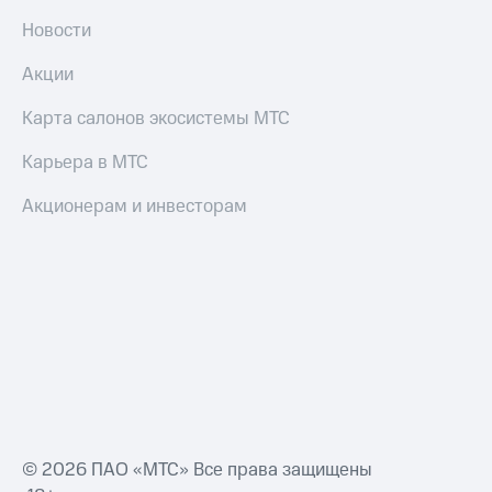
Оплата
Новости
по QR-
коду
Акции
за границей
Карта салонов экосистемы МТС
тернет-магазин
Смартфоны
Карьера в МТС
Наушники
Акционерам и инвесторам
и
колонки
Умные
часы
и
трекеры
Умный
дом
Планшеты
© 2026 ПАО «МТС» Все права защищены
Акции