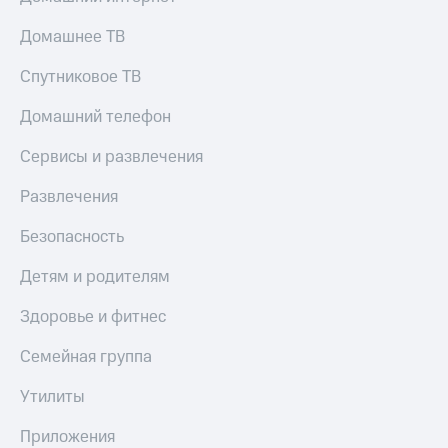
КИОН
Скидка 30%
Домашнее ТВ
Музыка
на связь
Спутниковое ТВ
КИОН
С картой
Строки
МТС
Домашний телефон
Деньги
Live
Сервисы и развлечения
МТС
Гудок
Накопления
Развлечения
Мой
Откладывайте
МТС
Безопасность
деньги
и получайте
Все
Детям и родителям
доход 15%
приложения
Акции
Финансы
Здоровье и фитнес
Инвестиции
Условия
пополнения
Семейная группа
Получайте
доход
Скидка
Утилиты
онлайн
30%
на связь
Приложения
Страхование