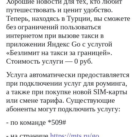
Хорошие новости для тех, кто любит
на связь
путешествовать и ценит удобство.
Роуминг
Тарифы
Теперь, находясь в Турции, вы сможете
RED,
без ограничений пользоваться
Семейная
РИИЛ
группа
и МТС
интернетом при вызове такси в
Супер
приложении Яндекс Go с услугой
Заказать
дешевле
SIM-
при
«Безлимит на такси за границей».
карту
оплате
Стоимость услуги — 0 руб.
с карты
Оформить
МТС
Услуга автоматически предоставляется
eSIM
Деньги
при подключении услуг для роуминга,
SIM-
Выберите
а также при покупке новой SIM-карты
карта
и подключите
для
ТВ
или смене тарифа. Существующие
иностранцев
с выгодным
абоненты могут подключить услугу:
тарифом
Оформить
чистый
- по команде *509#
Тарифы
номер
- на странице
https://mts.ru/go