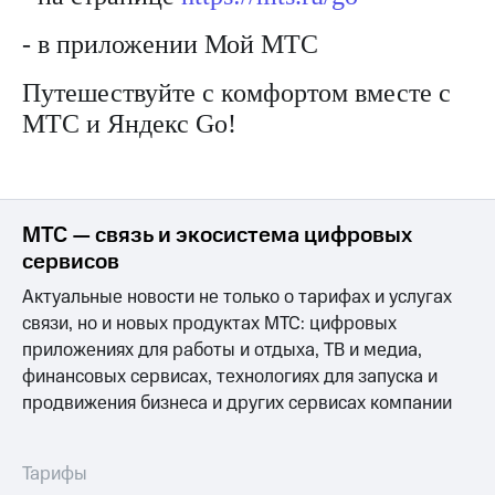
Интернет,
Выбрать
ТВ и телефон
красивый
- в приложении Мой МТС
для дома
номер
Заменить
Путешествуйте с комфортом вместе с
Услуги
SIM-
МТС и Яндекс Go!
карту
Личный
кабинет
Перейти
интернета
на
и
eSIM
ТВ
МТС — связь и экосистема цифровых
Личный
Для дома
сервисов
кабинет
Выберите
спутникового
Актуальные новости не только о тарифах и услугах
и подключите
ТВ
ТВ
связи, но и новых продуктах МТС: цифровых
Скачать
с выгодным
приложениях для работы и отдыха, ТВ и медиа,
приложение
тарифом
финансовых сервисах, технологиях для запуска и
Мой
МТС
продвижения бизнеса и других сервисах компании
Акции
Тарифы
Интернет,
ТВ и телефон
Тарифы
Видеонаблюдение
для дома