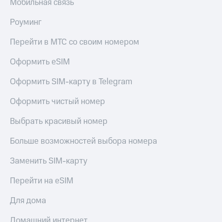
Мобильная связь
КИОН
Кино,
Строки
музыка,
Роуминг
книги
Live
и не
Перейти в МТС со своим номером
только
Гудок
Оформить eSIM
Безопасность
Мой
Оформить SIM-карту в Telegram
МТС
Финансы
Все
Оформить чистый номер
Детям
приложения
и родителям
Выбрать красивый номер
Инвестиции
Здоровье
и фитнес
Больше возможностей выбора номера
Получайте
доход
Приложения
Заменить SIM-карту
онлайн
от МТС
Перейти на eSIM
Страхование
Акции
Для дома
Покупка
Приложения
полисов
КИОН
Домашний интернет
онлайн