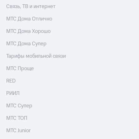
для дома
Связь, ТВ и интернет
Услуги
149 ₽/
МТС Дома Отлично
мес
Акции
МТС Дома Хорошо
МТС
Домашний
Premium
интернет
МТС Дома Супер
Подписка
Домашнее
Тарифы мобильной связи
на гигабайты
ТВ
интернета,
МТС Проще
фильмы,
Спутниковое
музыка
ТВ
и многое
RED
другое
Домашний
РИИЛ
телефон
Семейная
группа
МТС Супер
Перейти
в МТС
Скидка
МТС ТОП
со своим
на тарифы,
номером
общие
МТС Junior
подписки
Поддержка
и услуги,