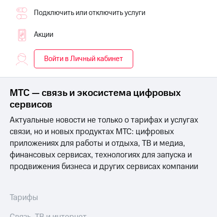
для дома
Подключить или отключить услуги
Услуги
149 ₽/
мес
Акции
Акции
МТС
Домашний
Войти в Личный кабинет
Premium
интернет
Подписка
Домашнее
на гигабайты
МТС — связь и экосистема цифровых
ТВ
интернета,
сервисов
фильмы,
Спутниковое
музыка
Актуальные новости не только о тарифах и услугах
ТВ
и многое
связи, но и новых продуктах МТС: цифровых
другое
Домашний
приложениях для работы и отдыха, ТВ и медиа,
телефон
Семейная
финансовых сервисах, технологиях для запуска и
группа
продвижения бизнеса и других сервисах компании
Перейти
в МТС
Скидка
со своим
на тарифы,
номером
Тарифы
общие
подписки
Поддержка
и услуги,