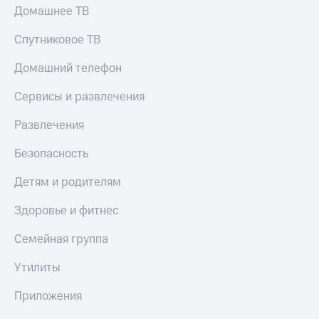
Домашнее ТВ
Тарифы
Покупка
RED,
полисов
Спутниковое ТВ
РИИЛ
онлайн
и МТС Супер
Домашний телефон
дешевле
Скидка 30%
при оплате
на связь
Сервисы и развлечения
с карты
МТС Деньги
С картой
Развлечения
МТС
Обзоры
Деньги
товаров
Безопасность
МТС
Скидки
Накопления
Детям и родителям
до 40%
Откладывайте
на смартфоны
Здоровье и фитнес
деньги
и получайте
при
Семейная группа
доход 15%
покупке
со связью
Утилиты
Платежи
МТС
и
Приложения
переводы