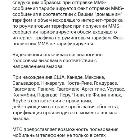
следующим образом: при отправке MMS-
на связь
сообщения тарифицируется факт отправки MMS-
сообщения в соответствии с Вашим "домашним"
Роуминг
Тарифы
тарифом и объем исходящего интернет-трафика
RED,
по роуминговым тарифам; при получении MMS-
Семейная
РИИЛ
сообщения тарифицируется объем входящего
группа
и МТС
интернет-трафика по руминговым тарифам. Факт
Супер
получения MMS не тарифицируется.
Заказать
дешевле
SIM-
при
Видеозвонки оплачиваются аналогично
карту
оплате
голосовым вызовам в соответствии с
с карты
направлением вызова.
Оформить
МТС
eSIM
Деньги
При нахождениив США, Канаде, Мексике,
Сальвадоре, Никарагуа, Коста-Рике, Гондурасе,
SIM-
Выберите
Гватемале, Панаме, Гватемале, Аргентине, Уругвае,
карта
и подключите
Колумбии, Парагвае, Перу, Чили, на Филиппинах,
для
ТВ
Арубе в соответствии с правилами,
иностранцев
с выгодным
действующими в стране пребывания абонента,
тарифом
тарификация производится с момента посыла
Оформить
вызова.
чистый
Тарифы
номер
МТС предоставляет возможность пользования
мобильным телефоном не только в сетях