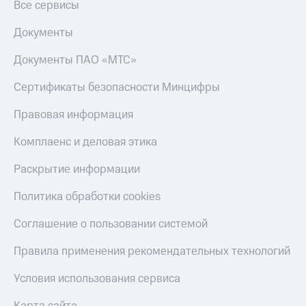
Все сервисы
Пополнить
номер
Документы
МТС
Документы ПАО «МТС»
Настройки
автоплатежа
Сертификаты безопасности Минцифры
Пополнить
номер
Правовая информация
другого
оператора
Комплаенс и деловая этика
Оплата
Раскрытие информации
интернета
и
Политика обработки cookies
ТВ
Соглашение о пользовании системой
Переводы
с
Правила применения рекомендательных технологий
телефона
на карту
Условия использования сервиса
МТС Pay