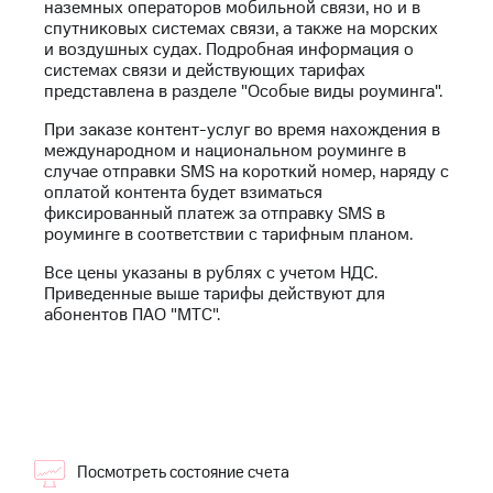
Интернет,
Выбрать
наземных операторов мобильной связи, но и в
ТВ и телефон
красивый
спутниковых системах связи, а также на морских
для дома
номер
и воздушных судах. Подробная информация о
системах связи и действующих тарифах
Заменить
представлена в разделе "Особые виды роуминга".
Услуги
SIM-
При заказе контент-услуг во время нахождения в
карту
Личный
международном и национальном роуминге в
кабинет
случае отправки SMS на короткий номер, наряду с
Перейти
интернета
оплатой контента будет взиматься
на
и
фиксированный платеж за отправку SMS в
eSIM
ТВ
роуминге в соответствии с тарифным планом.
Личный
Для дома
кабинет
Все цены указаны в рублях с учетом НДС.
Выберите
спутникового
Приведенные выше тарифы действуют для
и подключите
ТВ
абонентов ПАО "МТС".
ТВ
Скачать
с выгодным
приложение
тарифом
Мой
МТС
Акции
Тарифы
Интернет,
ТВ и телефон
Посмотреть состояние счета
Видеонаблюдение
для дома