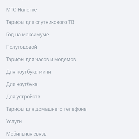
КИОН
Кино,
МТС Налегке
Строки
музыка,
книги
Live
Тарифы для спутникового ТВ
и не
только
Гудок
Год на максимуме
Безопасность
Мой
Полугодовой
МТС
Финансы
Тарифы для часов и модемов
Все
Детям
приложения
и родителям
Для ноутбука мини
Инвестиции
Здоровье
Для ноутбука
и фитнес
Получайте
Для устройств
доход
Приложения
онлайн
от МТС
Тарифы для домашнего телефона
Страхование
Акции
Услуги
Покупка
Приложения
полисов
Мобильная связь
КИОН
онлайн