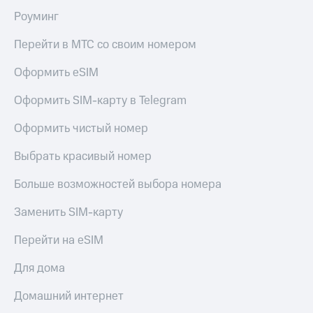
Роуминг
КИОН
Скидка 30%
Музыка
на связь
Перейти в МТС со своим номером
КИОН
С картой
Строки
Оформить eSIM
МТС
Деньги
Live
Оформить SIM-карту в Telegram
МТС
Гудок
Накопления
Оформить чистый номер
Мой
Откладывайте
Выбрать красивый номер
МТС
деньги
и получайте
Больше возможностей выбора номера
Все
доход 15%
приложения
Заменить SIM-карту
Акции
Финансы
Инвестиции
Условия
Перейти на eSIM
пополнения
Получайте
Для дома
доход
Скидка
онлайн
30%
Домашний интернет
на связь
Страхование