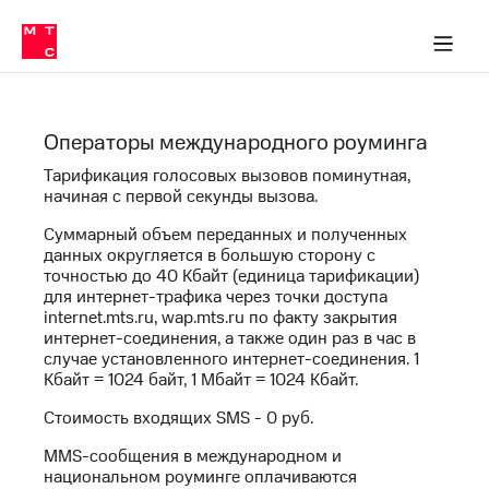
Перенести
ка 30% на связь
обильная связь
Сервисы и подписки
Интернет-магазин
Для дома
Скидка 30% на связь
Личные кабинеты
Финансы
Приложения
номер
ичные кабинеты
в МТС
Мобильная
связь
Тарифы
Интернет
Операторы международного роуминга
и
ТВ
Тарификация голосовых вызовов поминутная,
Услуги
начиная с первой секунды вызова.
Спутниковое
Суммарный объем переданных и полученных
ТВ
Роуминг
данных округляется в большую сторону с
точностью до 40 Кбайт (единица тарификации)
МТС
для интернет-трафика через точки доступа
Деньги
Личный
internet.mts.ru, wap.mts.ru по факту закрытия
кабинет
интернет-соединения, а также один раз в час в
Мобильная связь
Скачать
случае установленного интернет-соединения. 1
Перенести
приложение
Кбайт = 1024 байт, 1 Мбайт = 1024 Кбайт.
номер
Мой
в МТС
Стоимость входящих SMS - 0 руб.
МТС
Акции
Тарифы
MMS-сообщения в международном и
национальном роуминге оплачиваются
Скидка 30%
Услуги