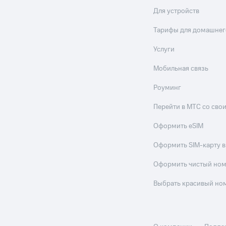
Для устройств
ле при оплате с карты МТС Деньги
Тарифы для домашнег
Услуги
Мобильная связь
Роуминг
Перейти в МТС со св
Оформить eSIM
Оформить SIM-карту в
Оформить чистый но
Выбрать красивый но