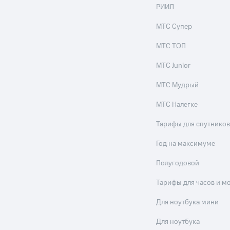
ильмы, музыка и многое другое
РИИЛ
ive
Гудок
Мой МТС
Все приложения
МТС Супер
услуги, доступ к геолокации
МТС ТОП
МТС Junior
МТС Мудрый
 в нашем приложении
МТС Налегке
ive
Гудок
Мой МТС
Все приложения
Инвестиции
ход 15%
Тарифы для спутников
ер МТС
Настройки автоплатежа
Пополнить номер др
Год на максимуме
 на карту
МТС Pay
Оплата по QR-коду за границей
Полугодовой
ые часы и трекеры
Умный дом
Планшеты
Акции и 
Тарифы для часов и м
ход 15%
Для ноутбука мини
Для ноутбука