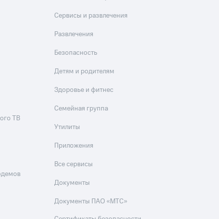
Приложения
Сервисы и развлечения
Финансы
Развлечения
Безопасность
Детям и родителям
Здоровье и фитнес
Семейная группа
ого ТВ
угого оператора
Оплата
Утилиты
Приложения
Интернет-магазин
скидки
Все товары
Все сервисы
одемов
Документы
Документы ПАО «МТС»