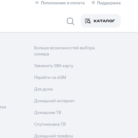
Пополнение и оплата
Поддержка
Скидка 30% на связь
Личные кабинеты
КАТАЛОГ
Мобильная связь
IM-карта для иностранцев
Больше возможностей выбора
M
номера
Для дома
Заменить SIM-карту
Перейти на eSIM
ерейти в МТС со своим
Для дома
ой МТС
Сервисы и подписки
Домашний интернет
язи
Домашнее ТВ
Спутниковое ТВ
фитнес
Приложения от МТС
Домашний телефон