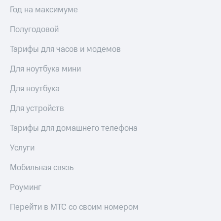
Выбрать
ТВ и телефон
Год на максимуме
красивый
для дома
номер
Полугодовой
Услуги
Заменить
SIM-
Тарифы для часов и модемов
Личный
карту
кабинет
интернета
Для ноутбука мини
Перейти
и
на
ТВ
Для ноутбука
eSIM
Личный
кабинет
Для устройств
Для дома
спутникового
Выберите
ТВ
Тарифы для домашнего телефона
и подключите
Скачать
ТВ
приложение
Услуги
с выгодным
Мой
тарифом
МТС
Мобильная связь
Акции
Тарифы
Роуминг
Интернет,
ТВ и телефон
Видеонаблюдение
Перейти в МТС со своим номером
для дома
для дома