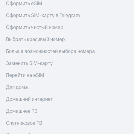
Оформить eSIM
Услуги
149 ₽/
мес
Акции
Оформить SIM-карту в Telegram
МТС
Домашний
Оформить чистый номер
Premium
интернет
Выбрать красивый номер
Подписка
Домашнее
на гигабайты
ТВ
интернета,
Больше возможностей выбора номера
фильмы,
Спутниковое
музыка
Заменить SIM-карту
ТВ
и многое
другое
Перейти на eSIM
Домашний
Семейная
телефон
группа
Для дома
Перейти
Скидка
Домашний интернет
в МТС
на тарифы,
со своим
общие
Домашнее ТВ
номером
подписки
и услуги,
Спутниковое ТВ
Поддержка
доступ
к геолокации