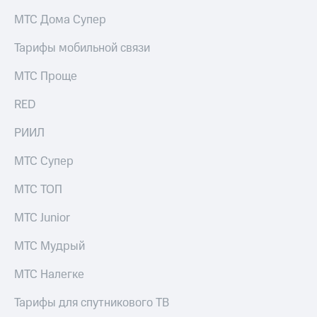
на связь
МТС Дома Супер
Роуминг
Тарифы
Тарифы мобильной связи
RED,
Семейная
РИИЛ
МТС Проще
группа
и МТС
Супер
RED
Заказать
дешевле
SIM-
при
карту
РИИЛ
оплате
с карты
Оформить
МТС
МТС Супер
eSIM
Деньги
МТС ТОП
SIM-
Выберите
карта
и подключите
МТС Junior
для
ТВ
иностранцев
с выгодным
МТС Мудрый
тарифом
Оформить
МТС Налегке
чистый
Тарифы
номер
Тарифы для спутникового ТВ
Интернет,