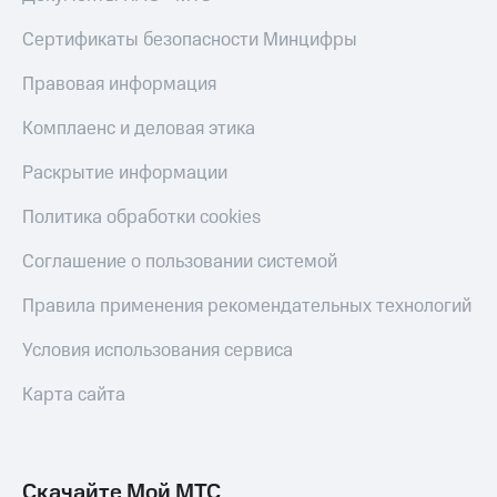
Live
и не
только
Сертификаты безопасности Минцифры
Гудок
Безопасность
Правовая информация
Мой
МТС
Финансы
Комплаенс и деловая этика
Все
Детям
Раскрытие информации
приложения
и родителям
Политика обработки cookies
Инвестиции
Здоровье
и фитнес
Получайте
Соглашение о пользовании системой
доход
Приложения
онлайн
Правила применения рекомендательных технологий
от МТС
Страхование
Акции
Условия использования сервиса
Покупка
полисов
Приложения
Карта сайта
онлайн
КИОН
Скидка 30%
на связь
КИОН
Музыка
Скачайте Мой МТС
С картой