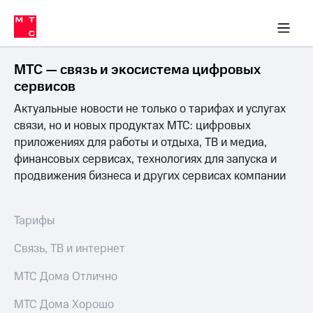
Перенести
ка 30% на связь
обильная связь
Сервисы и подписки
Интернет-магазин
Для дома
Скидка 30% на связь
Личные кабинеты
Финансы
Приложения
номер
ичные кабинеты
в МТС
Мобильная
связь
МТС — связь и экосистема цифровых
Тарифы
Интернет
сервисов
и
Актуальные новости не только о тарифах и услугах
ТВ
Услуги
связи, но и новых продуктах МТС: цифровых
Спутниковое
приложениях для работы и отдыха, ТВ и медиа,
ТВ
финансовых сервисах, технологиях для запуска и
Роуминг
продвижения бизнеса и других сервисах компании
МТС
Деньги
Личный
кабинет
Мобильная связь
Тарифы
Скачать
Перенести
приложение
номер
Связь, ТВ и интернет
Мой
в МТС
МТС
МТС Дома Отлично
Акции
Тарифы
МТС Дома Хорошо
Скидка 30%
Услуги