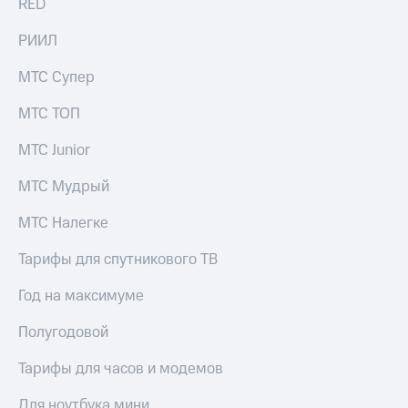
RED
акционерам
Документы
ПАО
РИИЛ
"МТС"
Собрания
МТС Супер
акционеров
Личный
МТС ТОП
кабинет
акционера
МТС Junior
Акционерный
капитал
МТС Мудрый
Контроль
и
МТС Налегке
аудит
Рынок
Тарифы для спутникового ТВ
акций
Год на максимуме
Описание
Программа
Полугодовой
приобретения
Порядок
выкупа
Тарифы для часов и модемов
акций
Дивиденды
Для ноутбука мини