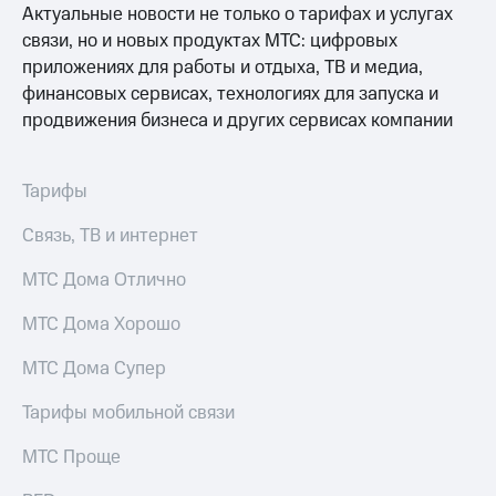
Актуальные новости не только о тарифах и услугах
Достижения
связи, но и новых продуктах МТС: цифровых
приложениях для работы и отдыха, ТВ и медиа,
Интервью
финансовых сервисах, технологиях для запуска и
продвижения бизнеса и других сервисах компании
Финансовая
отчетность
Контакты
Тарифы
Новости
Связь, ТВ и интернет
в
регионе
МТС Дома Отлично
м и акционерам
МТС Дома Хорошо
Корпоративное
управление
МТС Дома Супер
Корпоративный
Тарифы мобильной связи
секретарь
Раскрытие
МТС Проще
информации
Информация