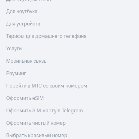
Рынок
облигаций
Для ноутбука
Описание
Для устройств
Еврооблигации-2023
Уведомление
Тарифы для домашнего телефона
о
погашении
Услуги
именных
облигаций
Мобильная связь
Другое
Роуминг
Регистратор
Реквизиты
Перейти в МТС со своим номером
Контакты
йчивое развитие
Оформить eSIM
и деловая этика
На главную
Оформить SIM-карту в Telegram
Оформить чистый номер
Выбрать красивый номер