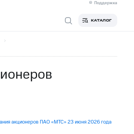
Поддержка
О МТС
кты
КАТАЛОГ
Медиа-центр
кты
Новости в регионе
Инвесторам и акционерам
ция акционерам
Документы
роль и аудит
Рынок акций
й
Описание
р
Реквизиты
Контакты
ционеров
Устойчивое развитие
Комплаенс и деловая этика
На главную
брания акционеров ПАО «МТС» 23 июня 2026 года