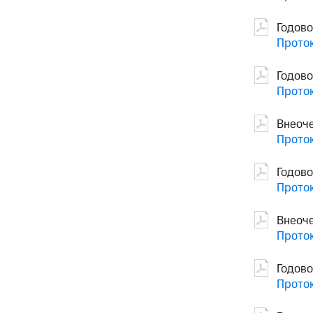
Годово
Проток
Годово
Проток
Внеоч
Проток
Годово
Проток
Внеоч
Проток
Годов
Проток