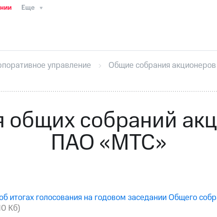
ании
Еще
ТС
Пресс-релизы
МТС о технологиях
ТС
История компании
Правовая информация
Конта
стижения
Интервью
Финансовая отчетность
Конта
рпоративное управление
Общие собрания акционеров
тивный секретарь
Раскрытие информации
Информа
ный кабинет акционера
Акционерный капитал
Конт
Порядок выкупа акций
Дивиденды
Рынок облигаци
 погашении именных облигаций
Другое
Регистрато
 общих собраний ак
ПАО «МТС»
об итогах голосования на годовом заседании Общего со
10 Кб)