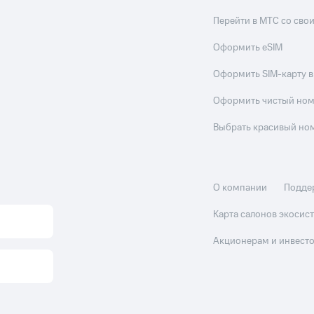
Перейти в МТС со св
Оформить eSIM
Оформить SIM-карту в
Оформить чистый но
Выбрать красивый но
О компании
Подде
Карта салонов экоси
Акционерам и инвест