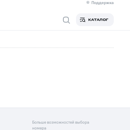
Поддержка
О МТС
кты
КАТАЛОГ
Медиа-центр
кты
Новости в регионе
Инвесторам и акционерам
ция акционерам
Документы
роль и аудит
Рынок акций
й
Описание
р
Реквизиты
Контакты
Устойчивое развитие
Комплаенс и деловая этика
На главную
Больше возможностей выбора
номера