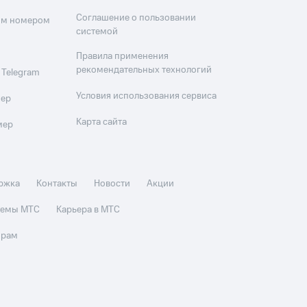
Соглашение о пользовании
оим номером
системой
Правила применения
рекомендательных технологий
 Telegram
Условия использования сервиса
мер
Карта сайта
мер
ржка
Контакты
Новости
Акции
стемы МТС
Карьера в МТС
орам