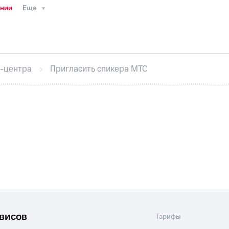
ании
Еще
ТС
Пресс-релизы
МТС о технологиях
ТС
История компании
Правовая информация
Конта
стижения
Интервью
Финансовая отчетность
Конта
-центра
Пригласить спикера МТС
тивный секретарь
Раскрытие информации
Информа
ный кабинет акционера
Акционерный капитал
Конт
Порядок выкупа акций
Дивиденды
Рынок облигаци
 погашении именных облигаций
Другое
Регистрато
рвисов
Тарифы