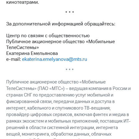
акционерам
кинотеатрами.
Документы
ПАО
* * *
"МТС"
За дополнительной информацией обращайтесь:
Собрания
акционеров
Центр по связям с общественностью
Личный
Публичное акционерное общество «Мобильные
кабинет
ТелеСистемы»
акционера
Екатерина Емельянова
Акционерный
e-mail:
ekaterina.emelyanova@mts.ru
капитал
Контроль
* * *
и
аудит
Публичное акционерное общество «Мобильные
Рынок
ТелеСистемы» (ПАО «МТС») – ведущая компания в России и
акций
странах СНГ по предоставлению услуг мобильной и
Описание
фиксированной связи, передачи данных и доступа в
Программа
интернет, кабельного и спутникового ТВ-вещания;
приобретения
провайдер цифровых сервисов, включая финтех и медиа в
Порядок
рамках экосистем и мобильных приложений; поставщик ИТ-
выкупа
решений в области системной интеграции, интернета
акций
вещей, мониторинга, обработки данных, облачных
Дивиденды