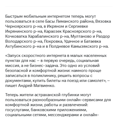
Достижения
Быстрым мобильным интернетом теперь могут
Интервью
пользоваться в селе Басы Лиманского района, Вязовка
Черноярского р-на, в Икряном и Сергиевке
Финансовая
Икрянинского р-на, Караозек Красноярского р-на,
отчетность
Кочковатка Харабалинского р-на, Мултаново и Раздор
Володарского р-на, Покровка, Удачное и Батаевка
Контакты
Ахтубинского р-на и в Полдневое Камызякского р-на.
Новости
«Запуск скоростного интернета в малых населенных
в
пунктах для нас – в первую очередь, социальная
регионе
миссия, а не бизнес-задача. Это одно из условий
безопасной и комфортной жизни: намного проще
м и акционерам
записаться в поликлинику, решить вопросы с
Корпоративное
документами, купить билеты на поезд или самолет», –
управление
пишет Андрей Матвиенко.
Корпоративный
Теперь жители астраханской глубинки могут
секретарь
пользоваться разнообразными онлайн-сервисами для
Раскрытие
комфортной жизни, работы и развлечений:
информации
госуслугами, банковскими приложениями,
Информация
социальными сетями, мессенджерами и онлайн-