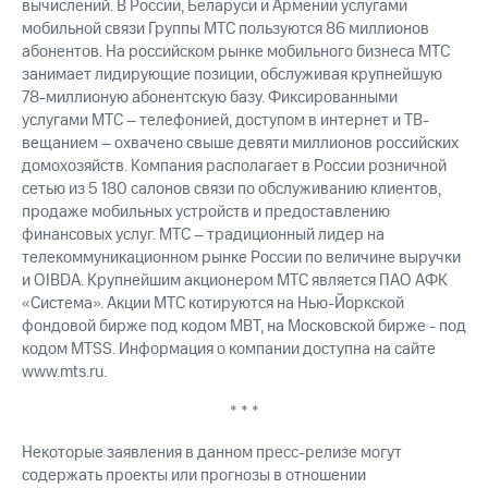
вычислений. В России, Беларуси и Армении услугами
Рынок
мобильной связи Группы МТС пользуются 86 миллионов
облигаций
абонентов. На российском рынке мобильного бизнеса МТС
Описание
занимает лидирующие позиции, обслуживая крупнейшую
Еврооблигации-2023
78-миллионую абонентскую базу. Фиксированными
Уведомление
услугами МТС – телефонией, доступом в интернет и ТВ-
о
вещанием – охвачено свыше девяти миллионов российских
погашении
домохозяйств. Компания располагает в России розничной
именных
сетью из 5 180 салонов связи по обслуживанию клиентов,
облигаций
продаже мобильных устройств и предоставлению
Другое
финансовых услуг. МТС – традиционный лидер на
телекоммуникационном рынке России по величине выручки
Регистратор
и OIBDA. Крупнейшим акционером МТС является ПАО АФК
Реквизиты
Контакты
«Система». Акции МТС котируются на Нью-Йоркской
йчивое развитие
фондовой бирже под кодом MBT, на Московской бирже - под
и деловая этика
кодом MTSS. Информация о компании доступна на сайте
На главную
www.mts.ru.
* * *
Некоторые заявления в данном пресс-релизе могут
содержать проекты или прогнозы в отношении