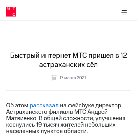
О
сторам и акционерам
Комплаенс и деловая этика
Устойчивое развитие
Медиа-центр
О МТС
О МТС
На главную
компании
О
компании
Стратегия
Стратегия
Все Новости
Карьера
в МТС
Карьера
в МТС
Пресс-
Быстрый интернет МТС пришел в 12
релизы
История
астраханских сёл
компании
МТС
о технологиях
Правовая
17 марта 2021
информация
Контакты
Об этом
рассказал
на фейсбуке директор
Медиа-центр
Астраханского филиала МТС Андрей
Пресс-
Матвиенко. В общей сложности, улучшения
релизы
коснулись 19 тысяч жителей небольших
МТС
населенных пунктов области.
о технологиях