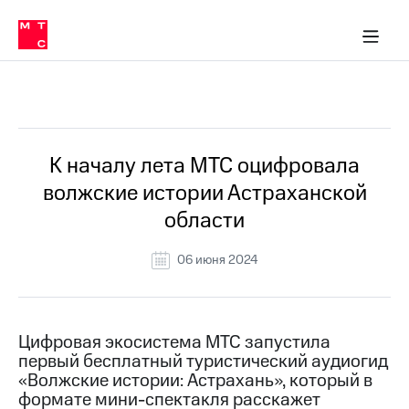
О
сторам и акционерам
Комплаенс и деловая этика
Устойчивое развитие
Медиа-центр
О МТС
О МТС
На главную
компании
О
компании
Стратегия
Стратегия
Все Новости
Карьера
в МТС
Карьера
в МТС
Пресс-
К началу лета МТС оцифровала
релизы
История
волжские истории Астраханской
компании
МТС
области
о технологиях
Правовая
информация
06 июня 2024
Контакты
Медиа-центр
Пресс-
Цифровая экосистема МТС запустила
релизы
первый бесплатный туристический аудиогид
«Волжские истории: Астрахань», который в
МТС
формате мини-спектакля расскажет
о технологиях