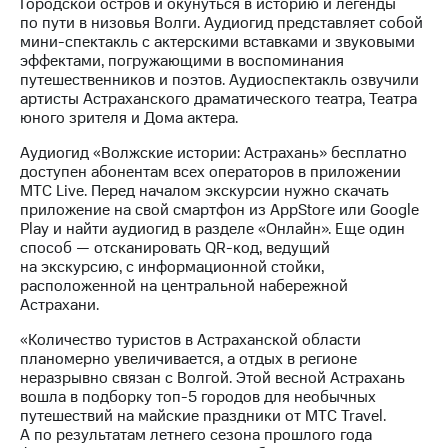
акционерам
Городской остров и окунуться в историю и легенды
Документы
по пути в низовья Волги. Аудиогид представляет собой
ПАО
мини-спектакль с актерскими вставками и звуковыми
"МТС"
эффектами, погружающими в воспоминания
Собрания
путешественников и поэтов. Аудиоспектакль озвучили
акционеров
артисты Астраханского драматического театра, Театра
Личный
юного зрителя и Дома актера.
кабинет
Аудиогид «Волжские истории: Астрахань» бесплатно
акционера
доступен абонентам всех операторов в приложении
Акционерный
МТС Live. Перед началом экскурсии нужно скачать
капитал
приложение на свой смартфон из AppStore или Google
Контроль
Play и найти аудиогид в разделе «Онлайн». Еще один
и
способ — отсканировать QR-код, ведущий
аудит
на экскурсию, с информационной стойки,
Рынок
расположенной на центральной набережной
акций
Астрахани.
Описание
«Количество туристов в Астраханской области
Программа
планомерно увеличивается, а отдых в регионе
приобретения
неразрывно связан с Волгой. Этой весной Астрахань
Порядок
вошла в подборку топ-5 городов для необычных
выкупа
путешествий на майские праздники от МТС Travel.
акций
А по результатам летнего сезона прошлого года
Дивиденды