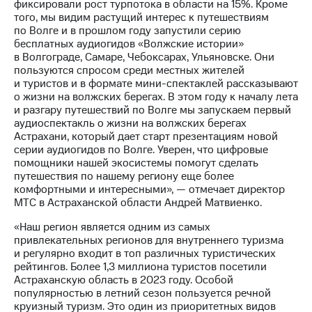
фиксировали рост турпотока в области на 15%. Кроме
Рынок
того, мы видим растущий интерес к путешествиям
облигаций
по Волге и в прошлом году запустили серию
бесплатных аудиогидов «Волжские истории»
Описание
в Волгограде, Самаре, Чебоксарах, Ульяновске. Они
Еврооблигации-2023
пользуются спросом среди местных жителей
Уведомление
и туристов и в формате мини-спектаклей рассказывают
о
о жизни на волжских берегах. В этом году к началу лета
погашении
и разгару путешествий по Волге мы запускаем первый
именных
аудиоспектакль о жизни на волжских берегах
облигаций
Астрахани, который дает старт презентациям новой
Другое
серии аудиогидов по Волге. Уверен, что цифровые
помощники нашей экосистемы помогут сделать
Регистратор
путешествия по нашему региону еще более
Реквизиты
комфортными и интересными», — отмечает директор
Контакты
МТС в Астраханской области Андрей Матвиенко.
йчивое развитие
и деловая этика
«Наш регион является одним из самых
На главную
привлекательных регионов для внутреннего туризма
и регулярно входит в топ различных туристических
рейтингов. Более 1,3 миллиона туристов посетили
Астраханскую область в 2023 году. Особой
популярностью в летний сезон пользуется речной
круизный туризм. Это один из приоритетных видов