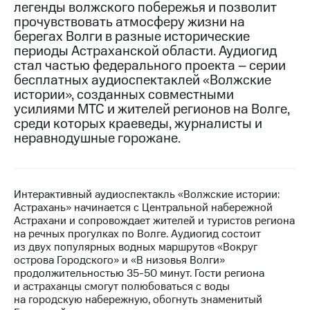
легенды волжского побережья и позволит
прочувствовать атмосферу жизни на
Достижения
берегах Волги в разные исторические
Интервью
периоды Астраханской области. Аудиогид
стал частью федерального проекта – серии
Финансовая
бесплатных аудиоспектаклей «Волжские
отчетность
истории», созданных совместными
усилиями МТС и жителей регионов на Волге,
Контакты
среди которых краеведы, журналисты и
неравнодушные горожане.
Новости
в
регионе
Интерактивный аудиоспектакль «Волжские истории:
м и акционерам
Корпоративное
Астрахань» начинается с Центральной набережной
управление
Астрахани и сопровождает жителей и туристов региона
на речных прогулках по Волге. Аудиогид состоит
Корпоративный
из двух популярных водных маршрутов «Вокруг
секретарь
острова Городского» и «В низовья Волги»
Раскрытие
продолжительностью 35-50 минут. Гости региона
информации
и астраханцы смогут полюбоваться с воды
Информация
на городскую набережную, обогнуть знаменитый