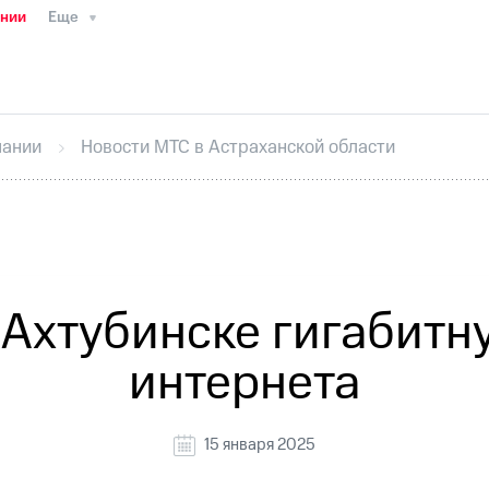
ании
Еще
ТС
Пресс-релизы
МТС о технологиях
ТС
История компании
Правовая информация
Конта
стижения
Интервью
Финансовая отчетность
Конта
пании
Новости МТС в Астраханской области
тивный секретарь
Раскрытие информации
Информа
ный кабинет акционера
Акционерный капитал
Конт
Порядок выкупа акций
Дивиденды
Рынок облигаци
 погашении именных облигаций
Другое
Регистрато
 Ахтубинске гигабитн
интернета
15 января 2025