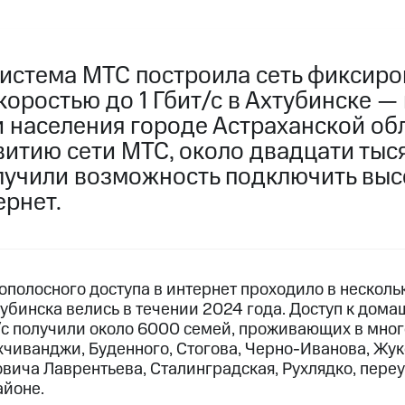
истема МТС построила сеть фиксиро
коростью до 1 Гбит/с в Ахтубинске —
 населения городе Астраханской обл
витию сети МТС, около двадцати тыс
лучили возможность подключить вы
рнет.
полосного доступа в интернет проходило в нескольк
тубинска велись в течении 2024 года. Доступ к до
ит/с получили около 6000 семей, проживающих в мн
хчиванджи, Буденного, Стогова, Черно-Иванова, Жу
вича Лаврентьева, Сталинградская, Рухлядко, переу
айоне.