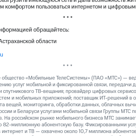
разгрузить имеющуюся сеть и дала возможность жи
м комфортом пользоваться интернетом и цифровым
* * *
информацией обращайтесь:
Астраханской области
ru
* * *
е общество «Мобильные ТелеСистемы» (ПАО «МТС») — ве
ению услуг мобильной и фиксированной связи, передачи д
 и спутникового ТВ-вещания; провайдер цифровых сервис
истем и мобильных приложений; поставщик ИТ-решений в 
та вещей, мониторинга, обработки данных, облачных выч
оссии и Беларуси услугами мобильной связи Группы МТС п
в. На российском рынке мобильного бизнеса МТС занимае
ю 82-миллионную абонентскую базу. Фиксированными ус
 интернет и ТВ — охвачено около 10,7 миллиона абоненто