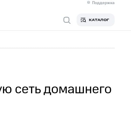
Поддержка
О МТС
кты
КАТАЛОГ
Медиа-центр
кты
Новости в регионе
Инвесторам и акционерам
ция акционерам
Документы
роль и аудит
Рынок акций
й
Описание
р
Реквизиты
Контакты
Устойчивое развитие
Комплаенс и деловая этика
На главную
ую сеть домашнего