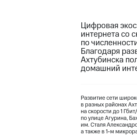
Цифровая экос
интернета со с
по численности
Благодаря раз
Ахтубинска по
домашний инте
Развитие сети широко
в разных районах Ах
на скорости до 1 Гб
по улице Агурина, Ба
им. Сталя Александро
а также в 1-м микрор