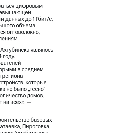
оваться цифровым
превышающей
 данных до 1 Гбит/с,
льшого объема
ся оптоволокно,
лениям.
 Ахтубинска являлось
 году.
ователей
торыми в среднем
й региона
устройств, которые
а не было „тесно“
оличество домов,
 на всех», —
роительство базовых
атаевка, Пироговка,