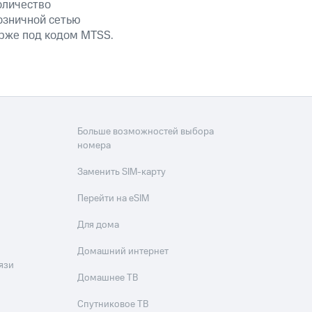
оличество
озничной сетью
ирже под кодом MTSS.
Больше возможностей выбора
номера
Заменить SIM-карту
Перейти на eSIM
Для дома
Домашний интернет
язи
Домашнее ТВ
Спутниковое ТВ