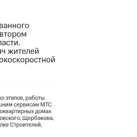
ванного
 втором
асти.
яч жителей
сокоскоростной
о этапов, работы
машним сервисам МТС
огоквартирных домах
ковского, Щербакова,
лке Строителей,