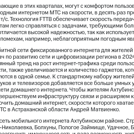
вающие в этих кварталах, могут с комфортом польз
одным интернетом МТС на скорости, в десять раз 
/с. Технология FTTB обеспечивает скорость передачи
нтам легко справляться с задачами, требующими бо
отличается высокой надежностью, так как использует
 помехам, например, неблагоприятным погодным яв
битной сети фиксированного интернета для жителей
ач по развитию сети и цифровизации региона в 2024
нный тренд на рост интернет-трафика среди польз
ти, также увеличивается и количество гаджетов, ко
ются в одной семье. К стандартному набору жителе
уков и телевизоров добавляется все больше умных 
сети домашнего интернета. Чтобы жителям Ахтубинск
совершенствуем инфраструктуру связи и расширяем к
чить домашний интернет, скорости которого хватает
ТС в Астраханской области Андрей Матвиенко.
сеть мобильного интернета Ахтубинском районе. Ст
-Николаевка, Болхуны, Пологое Займище, Удачное, Б