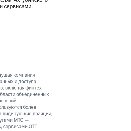
телям Ахтубинского
и сервисами.
дущая компания
анных и доступа
ов, включая финтех
области объединенных
ислений,
ользуются более
т лидирующие позиции,
лугами МТС —
в, сервисами OTT