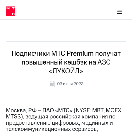
О
сторам и акционерам
Комплаенс и деловая этика
Устойчивое развитие
Медиа-центр
О МТС
О МТС
На главную
компании
О
компании
Стратегия
Стратегия
Все Новости
Карьера
в МТС
Карьера
в МТС
Пресс-
Подписчики МТС Premium получат
релизы
История
повышенный кешбэк на АЗС
компании
МТС
«ЛУКОЙЛ»
о технологиях
Правовая
информация
03 июня 2022
Контакты
Медиа-центр
Пресс-
Москва, РФ – ПАО «МТС» (NYSE: MBT, MOEX:
релизы
MTSS), ведущая российская компания по
предоставлению цифровых, медийных и
МТС
телекоммуникационных сервисов,
о технологиях