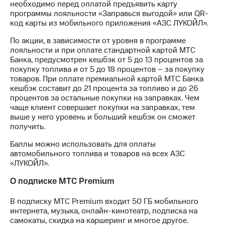
акционерам
необходимо перед оплатой предъявить карту
Документы
программы лояльности «Заправься выгодой» или QR-
ПАО
код карты из мобильного приложения «АЗС ЛУКОЙЛ».
"МТС"
Собрания
По акции, в зависимости от уровня в программе
акционеров
лояльности и при оплате стандартной картой МТС
Личный
Банка, предусмотрен кешбэк от 5 до 13 процентов за
кабинет
покупку топлива и от 5 до 18 процентов – за покупку
акционера
товаров. При оплате премиальной картой МТС Банка
Акционерный
кешбэк составит до 21 процента за топливо и до 26
капитал
процентов за остальные покупки на заправках. Чем
Контроль
чаще клиент совершает покупки на заправках, тем
и
выше у него уровень и больший кешбэк он сможет
аудит
получить.
Рынок
Баллы можно использовать для оплаты
акций
автомобильного топлива и товаров на всех АЗС
«ЛУКОЙЛ».
Описание
Программа
О подписке МТС Premium
приобретения
Порядок
В подписку МТС Premium входит 50 ГБ мобильного
выкупа
интернета, музыка, онлайн-кинотеатр, подписка на
акций
самокаты, скидка на каршеринг и многое другое.
Дивиденды