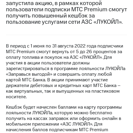
запустила акцию, в рамках которой
пользователи подписки МТС Premium смогут
Достижения
получить повышенный кешбэк за
Интервью
пользование услугами сети АЗС «ЛУКОЙЛ».
Финансовая
отчетность
В период с 1 июня по 31 августа 2022 года подписчики
Контакты
МТС Premium смогут вернуть от 5 до 26 процентов за
оплату топлива и покупок на АЗС «ЛУКОЙЛ». Для
Новости
участия в акции пользователи должны
в
зарегистрироваться в программе лояльности ЛУКОЙЛа
регионе
«Заправься выгодой» и совершить оплату любой
картой МТС Банка. В акции принимают участие
м и акционерам
держатели дебетовых и кредитных карт МТС Банка –
Корпоративное
как виртуальных, так и выпущенных на пластиковом
управление
носителе.
Корпоративный
Кешбэк будет начислен баллами на карту программы
секретарь
лояльности ЛУКОЙЛа, которую можно бесплатно
Раскрытие
получить на кассах заправок или оформить онлайн в
информации
мобильном приложении «АЗС ЛУКОЙЛ». Для
Информация
начисления баллов подписчикам МТС Premium