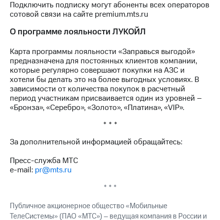
Подключить подписку могут абоненты всех операторов
Рынок
сотовой связи на сайте premium.mts.ru
облигаций
О программе лояльности ЛУКОЙЛ
Описание
Еврооблигации-2023
Карта программы лояльности «Заправься выгодой»
Уведомление
предназначена для постоянных клиентов компании,
о
которые регулярно совершают покупки на АЗС и
погашении
хотели бы делать это на более выгодных условиях. В
именных
зависимости от количества покупок в расчетный
облигаций
период участникам присваивается один из уровней –
Другое
«Бронза», «Серебро», «Золото», «Платина», «VIP».
Регистратор
* * *
Реквизиты
Контакты
За дополнительной информацией обращайтесь:
йчивое развитие
и деловая этика
Пресс-служба МТС
На главную
e-mail:
pr@mts.ru
* * *
Публичное акционерное общество «Мобильные
ТелеСистемы» (ПАО «МТС») – ведущая компания в России и