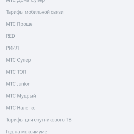
МТС Дома Супер
Тарифы мобильной связи
МТС Проще
RED
РИИЛ
МТС Супер
МТС ТОП
МТС Junior
МТС Мудрый
МТС Налегке
Тарифы для спутникового ТВ
Год на максимуме