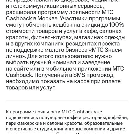
и телекоммуникационных сервисов,
Достижения
расширила программу лояльности МТС
Cashback в Москве. Участники программы
Интервью
смогут обменять кешбэк на скидки до 100%
стоимости товаров и услуг в кафе, салонах
Финансовая
красоты, фитнес-клубах, магазинах одежды
отчетность
и в других компаниях-резидентах проекта
по поддержке малого бизнеса «МТС Знаем
Контакты
лично». Для этого пользователю нужно
Новости
выбрать нужный номинал и заведение
в
на сайте или в мобильном приложении МТС
регионе
Cashback. Полученный в SMS промокод
необходимо показать на кассе при оплате
м и акционерам
товаров или услуг.
Корпоративное
управление
Корпоративный
К программе лояльности МТС Cashback уже
секретарь
подключились популярные кафе и рестораны, кофейни,
Раскрытие
парикмахерские и салоны красоты, образовательные
информации
и спортивные студии, клининговые компании и другие
Информация