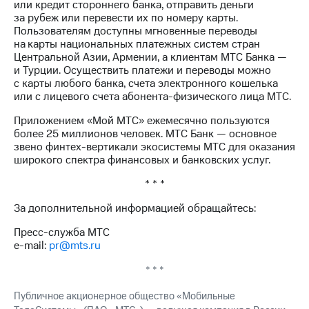
или кредит стороннего банка, отправить деньги
Рынок
за рубеж или перевести их по номеру карты.
облигаций
Пользователям доступны мгновенные переводы
на карты национальных платежных систем стран
Описание
Центральной Азии, Армении, а клиентам МТС Банка —
Еврооблигации-2023
и Турции. Осуществить платежи и переводы можно
Уведомление
с карты любого банка, счета электронного кошелька
о
или с лицевого счета абонента-физического лица МТС.
погашении
именных
Приложением «Мой МТС» ежемесячно пользуются
облигаций
более 25 миллионов человек. МТС Банк — основное
Другое
звено финтех-вертикали экосистемы МТС для оказания
широкого спектра финансовых и банковских услуг.
Регистратор
Реквизиты
* * *
Контакты
йчивое развитие
За дополнительной информацией обращайтесь:
и деловая этика
Пресс-служба МТС
На главную
e-mail:
pr@mts.ru
* * *
Публичное акционерное общество «Мобильные