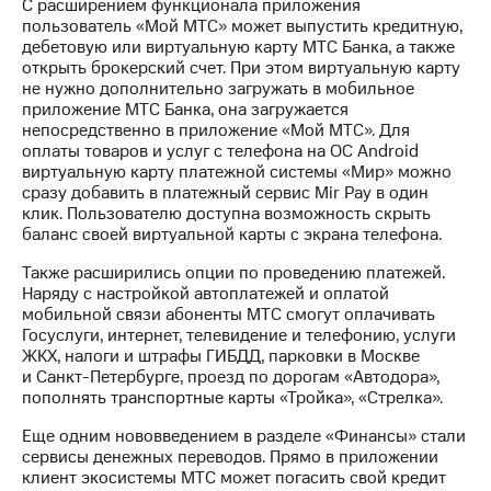
акционерам
С расширением функционала приложения
Документы
пользователь «Мой МТС» может выпустить кредитную,
ПАО
дебетовую или виртуальную карту МТС Банка, а также
"МТС"
открыть брокерский счет. При этом виртуальную карту
Собрания
не нужно дополнительно загружать в мобильное
акционеров
приложение МТС Банка, она загружается
Личный
непосредственно в приложение «Мой МТС». Для
кабинет
оплаты товаров и услуг с телефона на ОС Android
акционера
виртуальную карту платежной системы «Мир» можно
Акционерный
сразу добавить в платежный сервис Mir Pay в один
капитал
клик. Пользователю доступна возможность скрыть
Контроль
баланс своей виртуальной карты с экрана телефона.
и
Также расширились опции по проведению платежей.
аудит
Наряду с настройкой автоплатежей и оплатой
Рынок
мобильной связи абоненты МТС смогут оплачивать
акций
Госуслуги, интернет, телевидение и телефонию, услуги
ЖКХ, налоги и штрафы ГИБДД, парковки в Москве
Описание
и Санкт-Петербурге, проезд по дорогам «Автодора»,
Программа
пополнять транспортные карты «Тройка», «Стрелка».
приобретения
Порядок
Еще одним нововведением в разделе «Финансы» стали
выкупа
сервисы денежных переводов. Прямо в приложении
акций
клиент экосистемы МТС может погасить свой кредит
Дивиденды