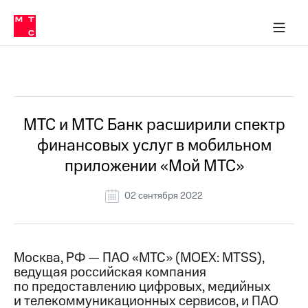
О
сторам и акционерам
Комплаенс и деловая этика
Устойчивое развитие
Медиа-центр
О МТС
О МТС
На главную
компании
О
компании
Стратегия
Стратегия
Все Новости
Карьера
в МТС
Карьера
в МТС
Пресс-
МТС и МТС Банк расширили спектр
релизы
История
финансовых услуг в мобильном
компании
МТС
приложении «Мой МТС»
о технологиях
Правовая
информация
02 сентября 2022
Контакты
Медиа-центр
Пресс-
Москва, РФ — ПАО «МТС» (MOEX: MTSS),
релизы
ведущая российская компания
по предоставлению цифровых, медийных
МТС
и телекоммуникационных сервисов, и ПАО
о технологиях