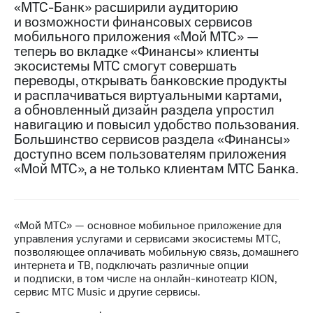
«МТС-Банк» расширили аудиторию
и возможности финансовых сервисов
Достижения
мобильного приложения «Мой МТС» —
Интервью
теперь во вкладке «Финансы» клиенты
экосистемы МТС смогут совершать
Финансовая
переводы, открывать банковские продукты
отчетность
и расплачиваться виртуальными картами,
а обновленный дизайн раздела упростил
Контакты
навигацию и повысил удобство пользования.
Большинство сервисов раздела «Финансы»
Новости
доступно всем пользователям приложения
в
«Мой МТС», а не только клиентам МТС Банка.
регионе
м и акционерам
Корпоративное
управление
«Мой МТС» — основное мобильное приложение для
управления услугами и сервисами экосистемы МТС,
Корпоративный
позволяющее оплачивать мобильную связь, домашнего
секретарь
интернета и ТВ, подключать различные опции
Раскрытие
и подписки, в том числе на онлайн-кинотеатр KION,
информации
сервис МТС Music и другие сервисы.
Информация