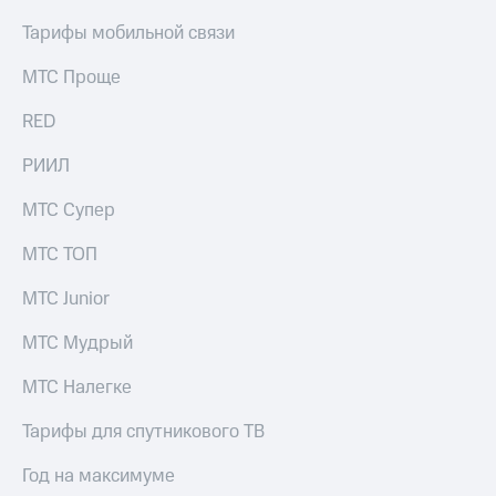
Тарифы мобильной связи
МТС Проще
RED
РИИЛ
МТС Супер
МТС ТОП
МТС Junior
МТС Мудрый
МТС Налегке
Тарифы для спутникового ТВ
Год на максимуме