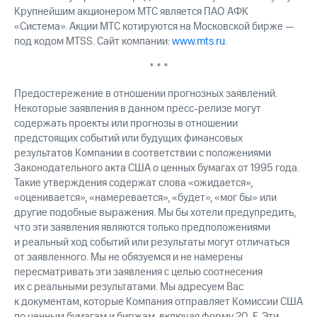
Крупнейшим акционером МТС является ПАО АФК
«Система». Акции МТС котируются на Московской бирже —
под кодом MTSS. Сайт компании:
www.mts.ru
.
* * *
Предостережение в отношении прогнозных заявлений.
Некоторые заявления в данном пресс-релизе могут
содержать проекты или прогнозы в отношении
предстоящих событий или будущих финансовых
результатов Компании в соответствии с положениями
Законодательного акта США о ценных бумагах от 1995 года.
Такие утверждения содержат слова «ожидается»,
«оценивается», «намеревается», «будет», «мог бы» или
другие подобные выражения. Мы бы хотели предупредить,
что эти заявления являются только предположениями
и реальный ход событий или результаты могут отличаться
от заявленного. Мы не обязуемся и не намерены
пересматривать эти заявления с целью соотнесения
их с реальными результатами. Мы адресуем Вас
к документам, которые Компания отправляет Комиссии США
по ценным бумагам и биржам, включая форму 20-F. Эти