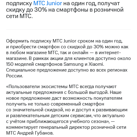
подписку
МТС Junior
на один год, получат
скидку до 30% на смартфоны в розничной
Достижения
сети МТС.
Интервью
Финансовая
отчетность
Оформить подписку МТС Junior сроком на один год,
и приобрести смартфон со скидкой до 30% можно как
Контакты
в любом магазине МТС, так и онлайн — в интернет-
магазине. В рамках акции для клиентов доступно около
Новости
150 моделей смартфонов Samsung и Xiaomi.
в
Специальное предложение доступно во всех регионах
регионе
России.
м и акционерам
«Пользователи экосистемы МТС всегда получают
Корпоративное
актуальные предложения с большой выгодой. Наше
управление
новое предложение даст возможность покупателям
получить не только современный смартфон
Корпоративный
со значительной скидкой, но и доступ к развивающим
секретарь
и развлекательным детским сервисам, что актуально
Раскрытие
с учётом приближающегося учебного сезона», —
информации
комментирует генеральный директор розничной сети
Информация
МТС Андрей Губанов.