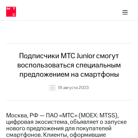
О
сторам и акционерам
Комплаенс и деловая этика
Устойчивое развитие
Медиа-центр
О МТС
О МТС
На главную
компании
О
компании
Стратегия
Стратегия
Все Новости
Карьера
в МТС
Карьера
в МТС
Пресс-
Подписчики МТС Junior смогут
релизы
История
воспользоваться специальным
компании
МТС
предложением на смартфоны
о технологиях
Правовая
информация
18 августа 2023
Контакты
Медиа-центр
Пресс-
Москва, РФ — ПАО «МТС» (MOEX: MTSS),
релизы
цифровая экосистема, объявляет о запуске
нового предложения для покупателей
МТС
смартфонов. Клиенты, оформившие
о технологиях