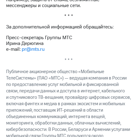
Рынок
мессенджеры и социальные сети.
облигаций
* * *
Описание
Еврооблигации-2023
За дополнительной информацией обращайтесь:
Уведомление
Пресс-секретарь Группы МТС
о
Ирина Дерюгина
погашении
e-mail:
pr@mts.ru
именных
облигаций
* * *
Другое
Публичное акционерное общество «Мобильные
Регистратор
ТелеСистемы» (ПАО «МТС») — ведущая компания в России
Реквизиты
по предоставлению услуг мобильной и фиксированной
Контакты
связи, передачи данных и доступа в интернет, кабельного
йчивое развитие
и деловая этика
и спутникового ТВ-вещания; провайдер цифровых сервисов,
На главную
включая финтех и медиа в рамках экосистем и мобильных
приложений; поставщик ИТ-решений в области
объединенных коммуникаций, интернета вещей,
мониторинга, обработки данных, облачных вычислений,
кибербезопасности. В России, Беларуси и Армении услугами
мобильной связи Группы МТС пользуются около