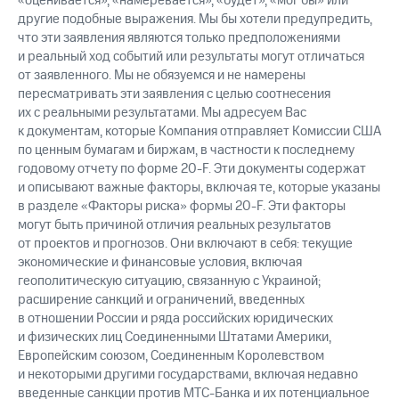
«оценивается», «намеревается», «будет», «мог бы» или
другие подобные выражения. Мы бы хотели предупредить,
что эти заявления являются только предположениями
и реальный ход событий или результаты могут отличаться
от заявленного. Мы не обязуемся и не намерены
пересматривать эти заявления с целью соотнесения
их с реальными результатами. Мы адресуем Вас
к документам, которые Компания отправляет Комиссии США
по ценным бумагам и биржам, в частности к последнему
годовому отчету по форме 20-F. Эти документы содержат
и описывают важные факторы, включая те, которые указаны
в разделе «Факторы риска» формы 20-F. Эти факторы
могут быть причиной отличия реальных результатов
от проектов и прогнозов. Они включают в себя: текущие
экономические и финансовые условия, включая
геополитическую ситуацию, связанную с Украиной;
расширение санкций и ограничений, введенных
в отношении России и ряда российских юридических
и физических лиц Соединенными Штатами Америки,
Европейским союзом, Соединенным Королевством
и некоторыми другими государствами, включая недавно
введенные санкции против МТС-Банка и их потенциальное