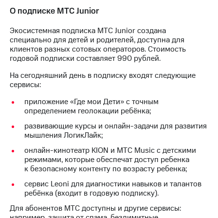
акционерам
О подписке МТС Junior
Документы
ПАО
"МТС"
Экосистемная подписка МТС Junior создана
Собрания
специально для детей и родителей, доступна для
акционеров
клиентов разных сотовых операторов. Стоимость
Личный
годовой подписки составляет 990 рублей.
кабинет
На сегодняшний день в подписку входят следующие
акционера
сервисы:
Акционерный
капитал
приложение «Где мои Дети» с точным
Контроль
определением геолокации ребёнка;
и
аудит
развивающие курсы и онлайн-задачи для развития
Рынок
мышления ЛогикЛайк;
акций
онлайн-кинотеатр KION и МТС Music с детскими
Описание
режимами, которые обеспечат доступ ребенка
Программа
к безопасному контенту по возрасту ребенка;
приобретения
сервис Leoni для диагностики навыков и талантов
Порядок
ребёнка (входит в годовую подписку).
выкупа
акций
Для абонентов МТС доступны и другие сервисы:
Дивиденды
например, защита от спама, безлимитные