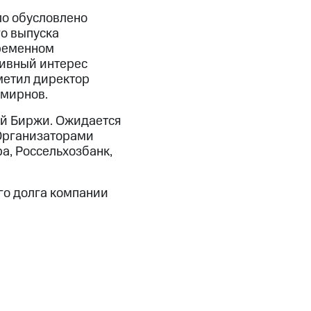
о обусловлено
о выпуска
временном
тивный интерес
метил директор
Смирнов.
ой Биржи. Ожидается
 Организаторами
а, Россельхозбанк,
го долга компании