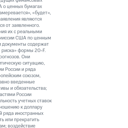
будущих финансовых
А о ценных бумагах
амеревается», «будет»,
заявления являются
я от заявленного.
ния их с реальными
омиссии США по ценным
ти документы содержат
 риска» формы 20-F.
рогнозов. Они
итическую ситуацию,
и России и ряда
ропейским союзом,
авно введенные
ивы и обязательства;
ластями России
льность учетных ставок
тношению к доллару
ий ряда иностранных
ть или прекратить
ам; воздействие