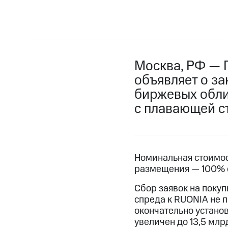
Москва, РФ — 
объявляет о з
биржевых обли
с плавающей с
Номинальная стоимост
размещения — 100% о
Сбор заявок на покуп
спреда к RUONIA не 
окончательно устано
увеличен до 13,5 млр