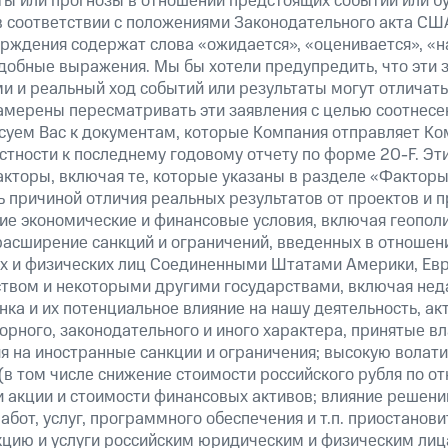
ты или прогнозы в отношении предстоящих событий или 
в соответствии с положениями Законодательного акта СШ
верждения содержат слова «ожидается», «оценивается», «н
добные выражения. Мы бы хотели предупредить, что эти 
 и реальный ход событий или результаты могут отличатьс
амерены пересматривать эти заявления с целью соотнесе
суем Вас к документам, которые Компания отправляет К
стности к последнему годовому отчету по форме 20-F. Э
кторы, включая те, которые указаны в разделе «Факторы
 причиной отличия реальных результатов от проектов и п
щие экономические и финансовые условия, включая геопол
расширение санкций и ограничений, введенных в отношени
х и физических лиц Соединенными Штатами Америки, Ев
вом и некоторыми другими государствами, включая нед
ка и их потенциальное влияние на нашу деятельность, акт
рного, законодательного и иного характера, принятые в
я на иностранные санкции и ограничения; высокую волати
(в том числе снижение стоимости российского рубля по о
 и акции и стоимости финансовых активов; влияние решен
абот, услуг, программного обеспечения и т.п. приостанови
кцию и услуги российским юридическим и физическим лиц