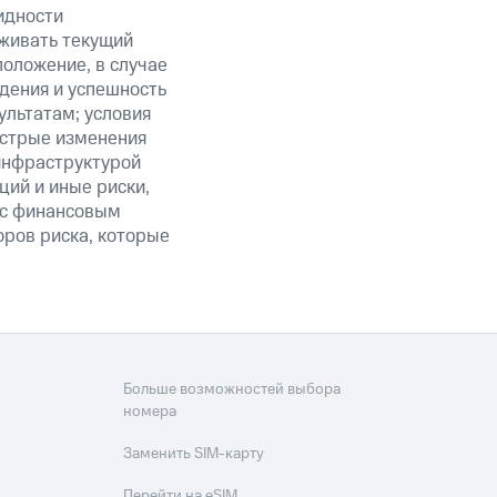
идности
живать текущий
положение, в случае
дения и успешность
льтатам; условия
ыстрые изменения
 инфраструктурой
ий и иные риски,
й с финансовым
оров риска, которые
Больше возможностей выбора
номера
Заменить SIM-карту
Перейти на eSIM