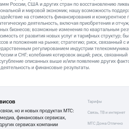
амм России, США и других стран по восстановлению ликв
ональной и мировой экономик; нашу возможность поддер
здействие на стоимость финансирования и конкурентное 
атегическую деятельность, включая приобретения и отчуж
ных бизнесов; возможные изменения по квартальным резу
симость от развития новых услуг и тарифных структур; б
сов и положения на рынке; стратегию; риск, связанный с
ударственным регулированием индустрии телекоммуникац
России и СНГ; колебания котировок акций; риск, связанны
сугубление описанных выше и/или появление других факт
 деятельность и финансовые результаты.
рвисов
Тарифы
 связи, но и новых продуктах МТС:
Связь, ТВ и интернет
 медиа, финансовых сервисах,
МТС Дома Отлично
 других сервисах компании