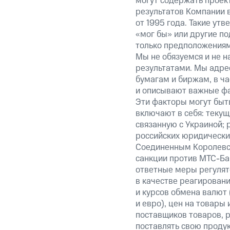
могут содержать проек
результатов Компании 
от 1995 года. Такие ут
«мог бы» или другие по
только предположениями
Мы не обязуемся и не н
результатами. Мы адре
бумагам и биржам, в ча
и описывают важные фа
Эти факторы могут быть
включают в себя: теку
связанную с Украиной; 
российских юридически
Соединенным Королевст
санкции против МТС-Бан
ответные меры регулято
в качестве реагировани
и курсов обмена валют 
и евро), цен на товары
поставщиков товаров, р
поставлять свою проду