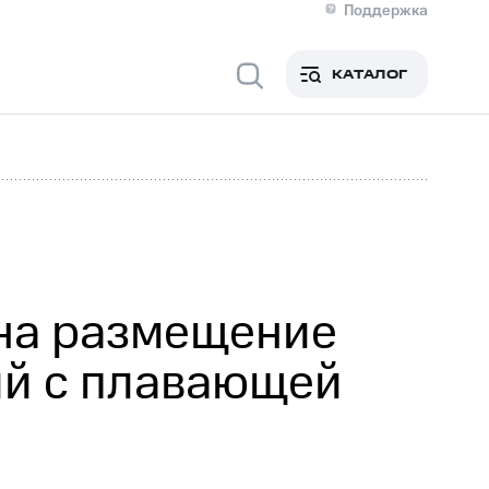
Поддержка
О МТС
кты
КАТАЛОГ
Медиа-центр
кты
Новости в регионе
Инвесторам и акционерам
ция акционерам
Документы
роль и аудит
Рынок акций
й
Описание
р
Реквизиты
Контакты
Устойчивое развитие
Комплаенс и деловая этика
На главную
 на размещение
ий с плавающей