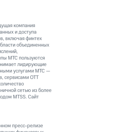
дущая компания
анных и доступа
ов, включая финтех
области объединенных
ислений,
уппы МТС пользуются
занимает лидирующие
нными услугами МТС —
в, сервисами OTT
количество
ничной сетью из более
кодом MTSS. Сайт
анном пресс-релизе