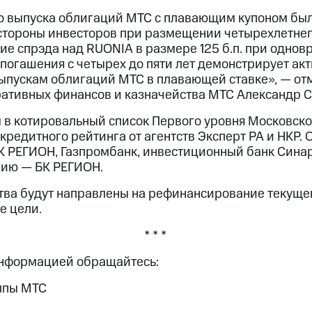
о выпуска облигаций МТС с плавающим купоном был
стороны инвесторов при размещении четырехлетнег
ие спрэда над RUONIA в размере 125 б.п. при одно
 погашения с четырех до пяти лет демонстрирует ак
выпускам облигаций МТС в плавающей ставке», — от
ативных финансов и казначейства МТС Александр 
в котировальный список Первого уровня Московск
кредитного рейтинга от агентств Эксперт РА и НКР.
К РЕГИОН, Газпромбанк, инвестиционный банк Синар
нию — БК РЕГИОН.
ва будут направлены на рефинансирование текуще
е цели.
* * *
информацией обращайтесь:
ппы МТС