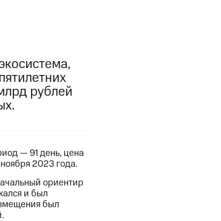
экосистема,
 пятилетних
млрд рублей
ых.
иод — 91 день, цена
ноября 2023 года.
оначальный ориентир
жался и был
азмещения был
.