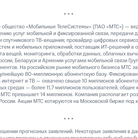
* * *
е общество «Мобильные ТелеСистемы» (ПАО «МТС») — ве
ению услуг мобильной и фиксированной связи, передачи д
 и спутникового ТВ-вещания; провайдер цифровых сервис
истем и мобильных приложений; поставщик ИТ-решений в 
та вещей, мониторинга, обработки данных, облачных выч
оссии, Беларуси и Армении услугами мобильной связи Гр
онентов. На российском рынке мобильного бизнеса МТС 
рупнейшую 80-миллионную абонентскую базу. Фиксирова
 интернет и ТВ — охвачено свыше 10 миллионов абоненто
ных средах — более 11,7 миллионов пользователей, общее 
 МТС превышает 14 миллионов. Компания располагает роз
 России. Акции МТС котируются на Московской бирже под 
* * *
ошении прогнозных заявлений. Некоторые заявления в д