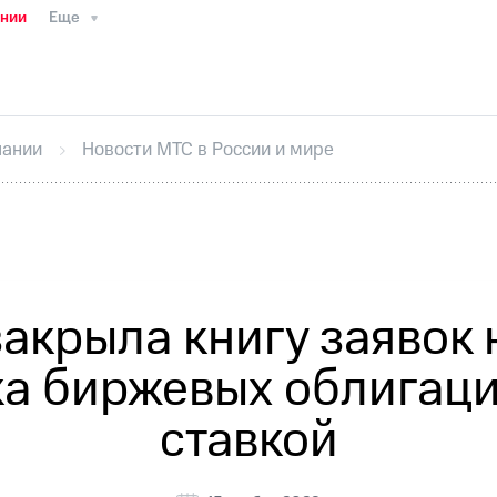
ании
Еще
ТС
Пресс-релизы
МТС о технологиях
ТС
История компании
Правовая информация
Конта
стижения
Интервью
Финансовая отчетность
Конта
пании
Новости МТС в России и мире
тивный секретарь
Раскрытие информации
Информа
ный кабинет акционера
Акционерный капитал
Конт
Порядок выкупа акций
Дивиденды
Рынок облигаци
 погашении именных облигаций
Другое
Регистрато
акрыла книгу заявок
ка биржевых облигац
ставкой