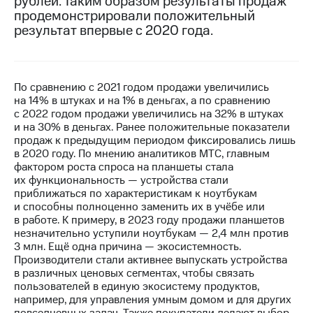
рублей. Таким образом результаты продаж
продемонстрировали положительный
Достижения
результат впервые с 2020 года.
Интервью
Финансовая
По сравнению с 2021 годом продажи увеличились
отчетность
на 14% в штуках и на 1% в деньгах, а по сравнению
с 2022 годом продажи увеличились на 32% в штуках
Контакты
и на 30% в деньгах. Ранее положительные показатели
продаж к предыдущим периодом фиксировались лишь
Новости
в 2020 году. По мнению аналитиков МТС, главным
в
фактором роста спроса на планшеты стала
регионе
их функциональность — устройства стали
приближаться по характеристикам к ноутбукам
м и акционерам
и способны полноценно заменить их в учёбе или
Корпоративное
в работе. К примеру, в 2023 году продажи планшетов
управление
незначительно уступили ноутбукам — 2,4 млн против
3 млн. Ещё одна причина — экосистемность.
Корпоративный
Производители стали активнее выпускать устройства
секретарь
в различных ценовых сегментах, чтобы связать
Раскрытие
пользователей в единую экосистему продуктов,
информации
например, для управления умным домом и для других
Информация