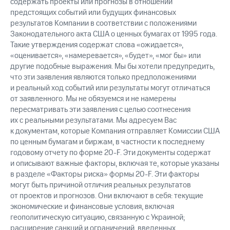
содержать проекты или прогнозы в отношении
предстоящих событий или будущих финансовых
результатов Компании в соответствии с положениями
Законодательного акта США о ценных бумагах от 1995 года.
Такие утверждения содержат слова «ожидается»,
«оценивается», «намеревается», «будет», «мог бы» или
другие подобные выражения. Мы бы хотели предупредить,
что эти заявления являются только предположениями
и реальный ход событий или результаты могут отличаться
от заявленного. Мы не обязуемся и не намерены
пересматривать эти заявления с целью соотнесения
их с реальными результатами. Мы адресуем Вас
к документам, которые Компания отправляет Комиссии США
по ценным бумагам и биржам, в частности к последнему
годовому отчету по форме 20-F. Эти документы содержат
и описывают важные факторы, включая те, которые указаны
в разделе «Факторы риска» формы 20-F. Эти факторы
могут быть причиной отличия реальных результатов
от проектов и прогнозов. Они включают в себя: текущие
экономические и финансовые условия, включая
геополитическую ситуацию, связанную с Украиной;
расширение санкций и ограничений, введенных