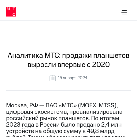
О
сторам и акционерам
Комплаенс и деловая этика
Устойчивое развитие
Медиа-центр
О МТС
О МТС
На главную
компании
О
компании
Стратегия
Стратегия
Все Новости
Карьера
в МТС
Карьера
в МТС
Пресс-
Аналитика МТС: продажи планшетов
релизы
История
выросли впервые с 2020
компании
МТС
о технологиях
Правовая
15 января 2024
информация
Контакты
Москва, РФ — ПАО «МТС» (MOEX: MTSS),
Медиа-центр
цифровая экосистема, проанализировала
Пресс-
российский рынок планшетов. По итогам
релизы
2023 года в России было продано 2,4 млн
МТС
устройств на общую сумму в 49,8 млрд
о технологиях