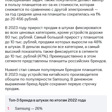
повседневных задач. Также покупатели делают выбор
акционерам
в пользу планшетов из-за их стоимости, которая
Документы
снижается по сравнению с другой электроникой —
ПАО
за год средняя цена на планшеты сократилась на 1%
"МТС"
до 20 456 рублей.
Собрания
акционеров
В 2023 году прирост продаж в штуках фиксировался
Личный
во всех ценовых категориях, кроме устройств дороже
кабинет
80 тыс. рублей. Самый большой прирост у планшетов
акционера
до 10 тыс. рублей, продажи которых выросли на 48%
Акционерный
в штуках. В деньгах выросли все категории, а самый
капитал
высокий показатель также фиксируется в сегменте
Контроль
до 10 тыс. рублей (47%). Преимущественно в этом
и
сегменте представлены планшеты российских брендов.
аудит
Рынок
Huawei стал самым популярным брендом планшетов.
акций
В 2023 году устройства китайского производителя
обошли по популярности Samsung. В денежном
Описание
выражении бренд Apple cохранил первую строчку
Программа
продаж.
приобретения
Порядок
Топ-3 бренда в штуках по итогам 2022 года
выкупа
акций
Samsung — 26%
Дивиденды