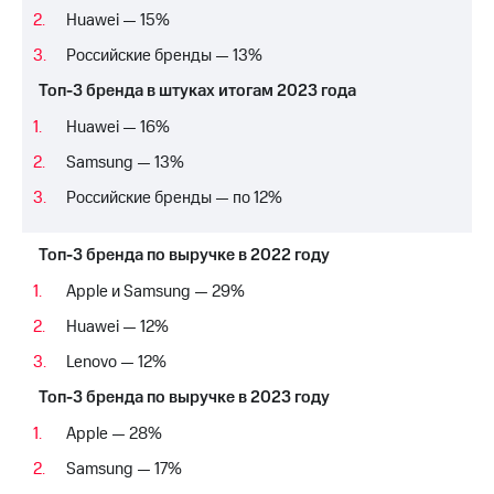
Рынок
Huawei — 15%
облигаций
Российские бренды — 13%
Описание
Топ-3 бренда в штуках итогам 2023 года
Еврооблигации-2023
Уведомление
Huawei — 16%
о
погашении
Samsung — 13%
именных
Российские бренды — по 12%
облигаций
Другое
Топ-3 бренда по выручке в 2022 году
Регистратор
Реквизиты
Apple и Samsung — 29%
Контакты
Huawei — 12%
йчивое развитие
и деловая этика
Lenovo — 12%
На главную
Топ-3 бренда по выручке в 2023 году
Apple — 28%
Samsung — 17%