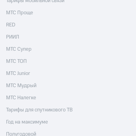
Тарифы мобильной связи
МТС Проще
RED
РИИЛ
МТС Супер
МТС ТОП
МТС Junior
МТС Мудрый
МТС Налегке
Тарифы для спутникового ТВ
Год на максимуме
Полугодовой