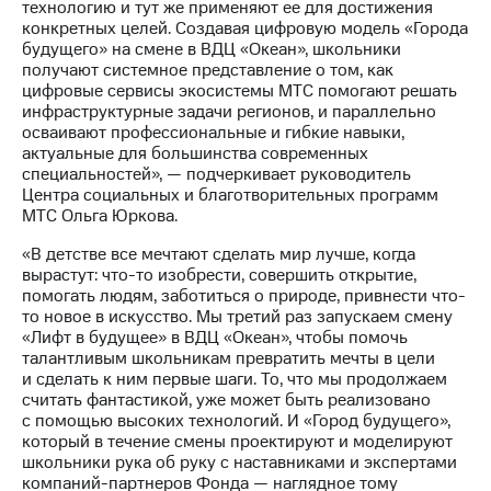
технологию и тут же применяют ее для достижения
Рынок
конкретных целей. Создавая цифровую модель «Города
облигаций
будущего» на смене в ВДЦ «Океан», школьники
получают системное представление о том, как
Описание
цифровые сервисы экосистемы МТС помогают решать
Еврооблигации-2023
инфраструктурные задачи регионов, и параллельно
Уведомление
осваивают профессиональные и гибкие навыки,
о
актуальные для большинства современных
погашении
специальностей», — подчеркивает руководитель
именных
Центра социальных и благотворительных программ
облигаций
МТС Ольга Юркова.
Другое
«В детстве все мечтают сделать мир лучше, когда
Регистратор
вырастут: что-то изобрести, совершить открытие,
Реквизиты
помогать людям, заботиться о природе, привнести что-
Контакты
то новое в искусство. Мы третий раз запускаем смену
йчивое развитие
«Лифт в будущее» в ВДЦ «Океан», чтобы помочь
и деловая этика
талантливым школьникам превратить мечты в цели
На главную
и сделать к ним первые шаги. То, что мы продолжаем
считать фантастикой, уже может быть реализовано
с помощью высоких технологий. И «Город будущего»,
который в течение смены проектируют и моделируют
школьники рука об руку с наставниками и экспертами
компаний-партнеров Фонда — наглядное тому