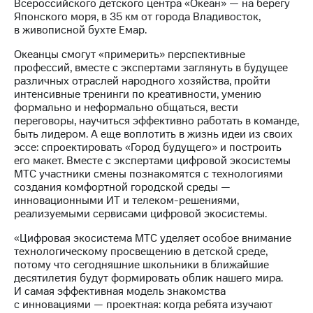
акционерам
Всероссийского детского центра «Океан» — на берегу
Документы
Японского моря, в 35 км от города Владивосток,
ПАО
в живописной бухте Емар.
"МТС"
Океанцы смогут «примерить» перспективные
Собрания
профессий, вместе с экспертами заглянуть в будущее
акционеров
различных отраслей народного хозяйства, пройти
Личный
интенсивные тренинги по креативности, умению
кабинет
формально и неформально общаться, вести
акционера
переговоры, научиться эффективно работать в команде,
Акционерный
быть лидером. А еще воплотить в жизнь идеи из своих
капитал
эссе: спроектировать «Город будущего» и построить
Контроль
его макет. Вместе с экспертами цифровой экосистемы
и
МТС участники смены познакомятся с технологиями
аудит
создания комфортной городской среды —
Рынок
инновационными ИТ и телеком-решениями,
акций
реализуемыми сервисами цифровой экосистемы.
Описание
«Цифровая экосистема МТС уделяет особое внимание
Программа
технологическому просвещению в детской среде,
приобретения
потому что сегодняшние школьники в ближайшие
Порядок
десятилетия будут формировать облик нашего мира.
выкупа
И самая эффективная модель знакомства
акций
с инновациями — проектная: когда ребята изучают
Дивиденды