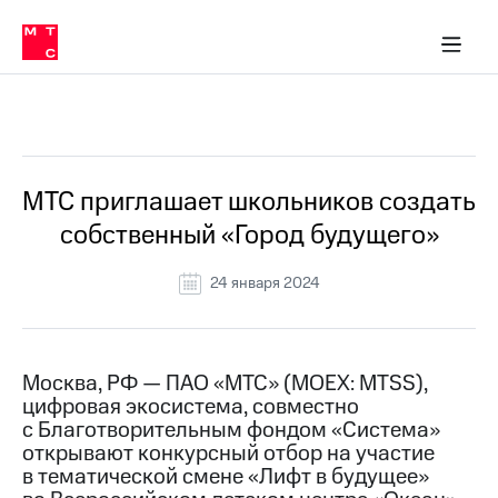
О
сторам и акционерам
Комплаенс и деловая этика
Устойчивое развитие
Медиа-центр
О МТС
О МТС
На главную
компании
О
компании
Стратегия
Стратегия
Все Новости
Карьера
в МТС
Карьера
в МТС
Пресс-
МТС приглашает школьников создать
релизы
История
собственный «Город будущего»
компании
МТС
о технологиях
Правовая
24 января 2024
информация
Контакты
Москва, РФ — ПАО «МТС» (MOEX: MTSS),
Медиа-центр
цифровая экосистема, совместно
Пресс-
с Благотворительным фондом «Система»
релизы
открывают конкурсный отбор на участие
МТС
в тематической смене «Лифт в будущее»
о технологиях