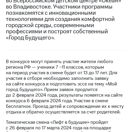
во Всероссийском детском центре «Океан»
во Владивостоке. Участники программы
Достижения
познакомятся с инновационными
технологиями для создания комфортной
Интервью
городской среды, современными
профессиями и построят собственный
Финансовая
«Город Будущего».
отчетность
Контакты
Новости
В конкурсе могут принять участие жители любого
в
региона РФ — ученики 7 −11 классов, которым
регионе
на период участия в смене будет от 13 до 17 лет. Для
участия в отборе необходимо заполнить заявку
м и акционерам
на сайте конкурса и подготовить эссе на тему «Мой
Корпоративное
город будущего». Прием заявок продлится
управление
до 2 февраля 2024 года, результаты появятся на сайте
конкурса 6 февраля 2024 года. Участие в смене
Корпоративный
бесплатное. Проезд детей и сопровождение их к месту
секретарь
отдыха и обратно осуществляется за счет родителей.
Раскрытие
информации
Тематическая смена «Лифт в будущее» пройдет
Информация
с 26 февраля по 17 марта 2024 года на площадке