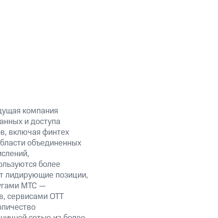
дущая компания
анных и доступа
ов, включая финтех
области объединенных
ислений,
ользуются более
ет лидирующие позиции,
угами МТС —
в, сервисами OTT
оличество