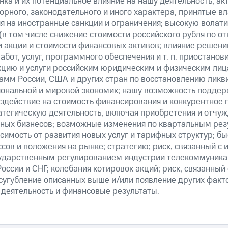
ка и их потенциальное влияние на нашу деятельность, акт
рного, законодательного и иного характера, принятые в
я на иностранные санкции и ограничения; высокую волати
(в том числе снижение стоимости российского рубля по о
 и акции и стоимости финансовых активов; влияние решен
абот, услуг, программного обеспечения и т. п. приостанов
кцию и услуги российским юридическим и физическим лиц
амм России, США и других стран по восстановлению ликв
ональной и мировой экономик; нашу возможность поддер
здействие на стоимость финансирования и конкурентное 
атегическую деятельность, включая приобретения и отчуж
ных бизнесов; возможные изменения по квартальным резу
симость от развития новых услуг и тарифных структур; б
сов и положения на рынке; стратегию; риск, связанный с
ударственным регулированием индустрии телекоммуникац
России и СНГ; колебания котировок акций; риск, связанны
сугубление описанных выше и/или появление других факт
 деятельность и финансовые результаты.