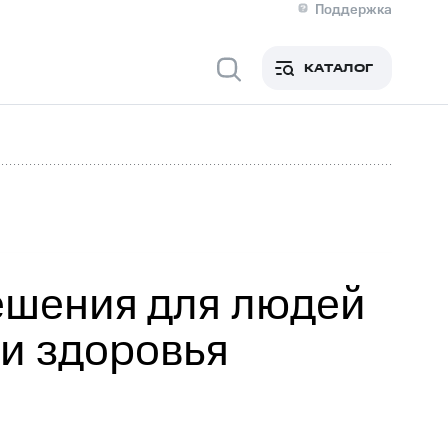
Поддержка
О МТС
кты
КАТАЛОГ
Медиа-центр
кты
Новости в регионе
Инвесторам и акционерам
ция акционерам
Документы
роль и аудит
Рынок акций
й
Описание
р
Реквизиты
Контакты
Устойчивое развитие
Комплаенс и деловая этика
На главную
решения для людей
и здоровья