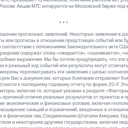
 МТС превышает 15 миллионов. Компания располагает роз
 России. Акции МТС котируются на Московской бирже под 
* * *
ошении прогнозных заявлений. Некоторые заявления в д
ты или прогнозы в отношении предстоящих событий или 
в соответствии с положениями Законодательного акта СШ
верждения содержат слова «ожидается», «оценивается», «н
добные выражения. Мы бы хотели предупредить, что эти 
 и реальный ход событий или результаты могут отличатьс
амерены пересматривать эти заявления с целью соотнесе
суем Вас к документам, которые Компания отправляет К
стности к последнему годовому отчету по форме 20-F. Э
кторы, включая те, которые указаны в разделе «Факторы
 причиной отличия реальных результатов от проектов и п
щие экономические и финансовые условия, включая геопол
расширение санкций и ограничений, введенных в отношени
х и физических лиц Соединенными Штатами Америки, Ев
вом и некоторыми другими государствами, включая нед