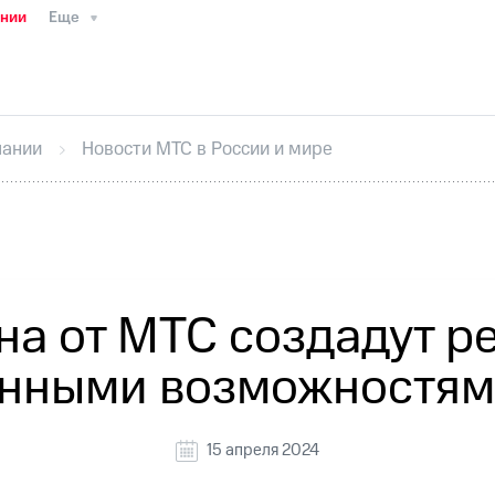
ании
Еще
ТС
Пресс-релизы
МТС о технологиях
ТС
История компании
Правовая информация
Конта
стижения
Интервью
Финансовая отчетность
Конта
пании
Новости МТС в России и мире
тивный секретарь
Раскрытие информации
Информа
ный кабинет акционера
Акционерный капитал
Конт
Порядок выкупа акций
Дивиденды
Рынок облигаци
 погашении именных облигаций
Другое
Регистрато
на от МТС создадут 
енными возможностям
15 апреля 2024