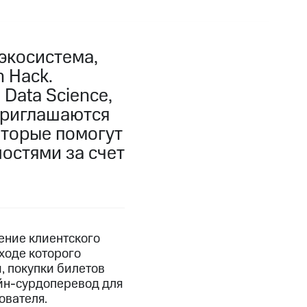
экосистема,
 Hack.
Data Science,
приглашаются
оторые помогут
остями за счет
ение клиентского
ходе которого
, покупки билетов
йн-сурдоперевод для
ователя.