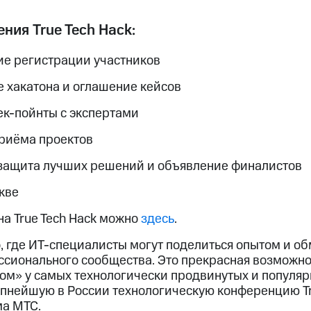
ния True Tech Hack:
ие регистрации участников
е хакатона и оглашение кейсов
чек-пойнты с экспертами
приёма проектов
 защита лучших решений и объявление финалистов
кве
а True Tech Hack можно
здесь
.
о, где ИТ-специалисты могут поделиться опытом и о
сионального сообщества. Это прекрасная возможнос
том» у самых технологически продвинутых и популя
упнейшую в России технологическую конференцию Tr
ма МТС.