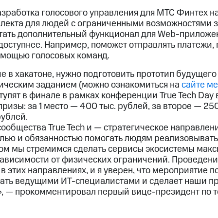
азработка голосового управления для МТС Финтех н
ллекта для людей с ограниченными возможностями 
тать дополнительный функционал для Web-приложе
доступнее. Например, поможет отправлять платежи, 
омощью голосовых команд.
е в хакатоне, нужно подготовить прототип будущего
хническим заданием (можно ознакомиться на
сайте м
упят в финале в рамках конференции True Tech Day 
ризы: за 1 место — 400 тыс. рублей, за второе — 250
рублей.
общества True Tech и — стратегическое направлени
лью и обязанностью помогать людям реализовыват
этом мы стремимся сделать сервисы экосистемы мак
зависимости от физических ограничений. Проведение
в этих направлениях, и я уверен, что мероприятие 
ать ведущими ИТ-специалистами и сделает наши п
х», — прокомментировал первый вице-президент по 