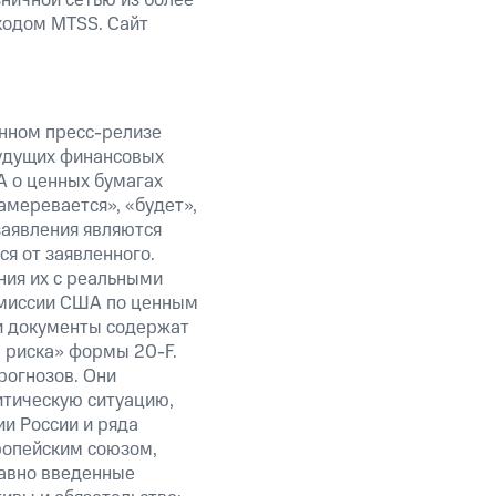
ничной сетью из более
кодом MTSS. Сайт
анном пресс-релизе
будущих финансовых
А о ценных бумагах
амеревается», «будет»,
заявления являются
я от заявленного.
ния их с реальными
омиссии США по ценным
ти документы содержат
 риска» формы 20-F.
рогнозов. Они
итическую ситуацию,
и России и ряда
ропейским союзом,
авно введенные