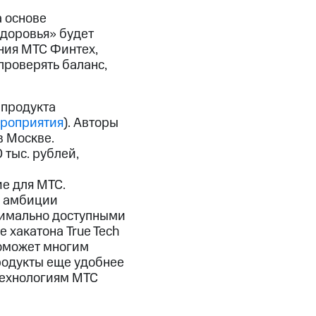
а основе
здоровья» будет
ния МТС Финтех,
проверять баланс,
 продукта
ероприятия
). Авторы
в Москве.
 тыс. рублей,
е для МТС.
ь амбиции
симально доступными
 хакатона True Tech
поможет многим
родукты еще удобнее
технологиям МТС