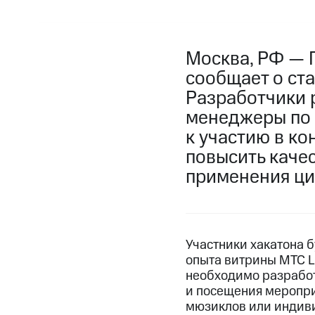
Москва, РФ — 
сообщает о ста
Разработчики р
менеджеры по 
к участию в ко
повысить каче
применения ци
Участники хакатона б
опыта витрины МТС Li
необходимо разработ
и посещения меропри
мюзиклов или индиви