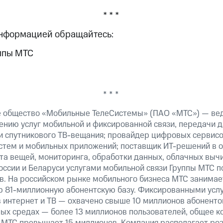
* * *
информацией обращайтесь:
ппы МТС
* * *
е общество «Мобильные ТелеСистемы» (ПАО «МТС») — ве
ению услуг мобильной и фиксированной связи, передачи д
 и спутникового ТВ-вещания; провайдер цифровых сервис
истем и мобильных приложений; поставщик ИТ-решений в 
та вещей, мониторинга, обработки данных, облачных выч
оссии и Беларуси услугами мобильной связи Группы МТС п
в. На российском рынке мобильного бизнеса МТС занима
 81-миллионную абонентскую базу. Фиксированными усл
 интернет и ТВ — охвачено свыше 10 миллионов абоненто
ных средах — более 13 миллионов пользователей, общее к