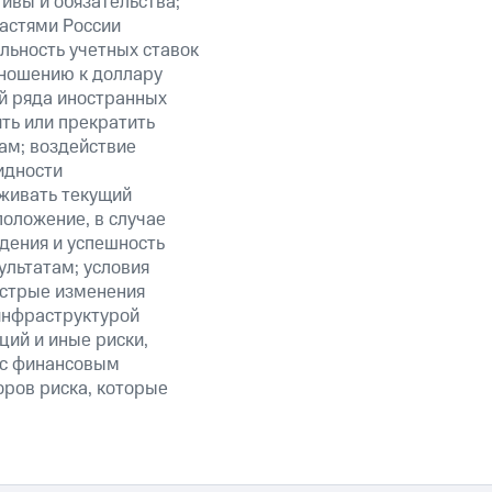
ивы и обязательства;
ластями России
льность учетных ставок
тношению к доллару
ий ряда иностранных
ить или прекратить
ам; воздействие
идности
живать текущий
положение, в случае
дения и успешность
льтатам; условия
ыстрые изменения
 инфраструктурой
ий и иные риски,
й с финансовым
оров риска, которые