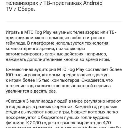
телевизорах и ТВ-приставках Android
TV и Сбера.
Достижения
Интервью
Финансовая
Играть в МТС Fog Play на умных телевизорах или ТВ-
отчетность
приставках можно с помощью любого игрового
геймпада. В платформе используется технология
Контакты
компьютерного зрения, позволяющая
автоматизировать сложные действия, например,
Новости
нажимать дополнительные кнопки во время игры.
в
регионе
Ежемесячная аудитория МТС Fog Play составляет более
100 тыс. игроков, которым предоставляют доступ
к играм более 1,5 тыс. компьютеров. Ожидается, что
м и акционерам
Корпоративное
в течение года количество пользователей сервиса
управление
увеличится в десять раз.
«Сегодня 3 миллиарда людей в мире регулярно играют
Корпоративный
в видеоигры в разных форматах. Каждый год игровые
секретарь
студии выпускают новые игры, бюджет которых легко
Раскрытие
посоревнуется с бюджетом лучших голливудских
информации
фильмов. К 2030 году этот рынок вырастет до 470
Информация