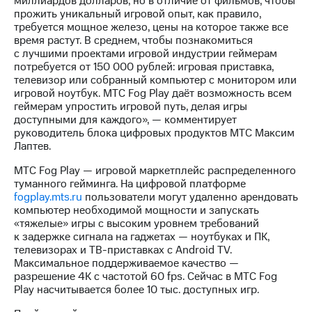
миллиардов долларов, но в отличие от фильмов, чтобы
акционерам
прожить уникальный игровой опыт, как правило,
Документы
требуется мощное железо, цены на которое также все
ПАО
время растут. В среднем, чтобы познакомиться
"МТС"
с лучшими проектами игровой индустрии геймерам
Собрания
потребуется от 150 000 рублей: игровая приставка,
акционеров
телевизор или собранный компьютер с монитором или
Личный
игровой ноутбук. МТС Fog Play даёт возможность всем
кабинет
геймерам упростить игровой путь, делая игры
акционера
доступными для каждого», — комментирует
Акционерный
руководитель блока цифровых продуктов МТС Максим
капитал
Лаптев.
Контроль
и
МТС Fog Play — игровой маркетплейс распределенного
аудит
туманного гейминга. На цифровой платформе
Рынок
fogplay.mts.ru
пользователи могут удаленно арендовать
акций
компьютер необходимой мощности и запускать
«тяжелые» игры с высоким уровнем требований
Описание
к задержке сигнала на гаджетах — ноутбуках и ПК,
Программа
телевизорах и ТВ-приставках с Android TV.
приобретения
Максимальное поддерживаемое качество —
Порядок
разрешение 4K с частотой 60 fps. Сейчас в МТС Fog
выкупа
Play насчитывается более 10 тыс. доступных игр.
акций
Дивиденды