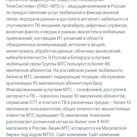
ТелеСистемы» (ПАО «МТС») – ведущая компания в России
по предоставлению услуг мобильной и фиксированной
связи, передачи данных и доступа в интернет, кабельного и
спутникового ТВ-вещания; провайдер цифровых сервисов,
включая финтех и медиа в рамках экосистем и мобильных
приложений; поставщик ИТ-решений в области
объединенных коммуникаций, интернета вещей,
мониторинга, обработки данных, облачных вычислений,
кибербезопасности. В России и Беларуси услугами
мобильной связи Группы МТС пользуются более 86
миллионов абонентов. На российском рынке мобильного
бизнеса МТС занимает лидирующие позиции, обслуживая
крупнейшую 81-миллионную абонентскую базу.
Фиксированными услугами МТС – телефонией, доступом в
интернет и ТВ – охвачено свыше 10 миллионов абонентов,
сервисами OTT и платного ТВ в различных средах – более 13
миллионов пользователей, общее количество экосистемных
клиентов МТС превышает 15 миллионов. Компания
располагает розничной сетью из более чем 4 400
магазинов в России. Акции МТС котируются на Московской
бирже под кодом MTSS. Сайт компании: Сайт компании: