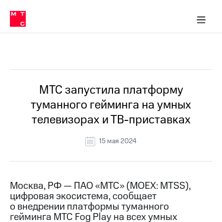
О
сторам и акционерам
Комплаенс и деловая этика
Устойчивое развитие
Медиа-центр
О МТС
О МТС
На главную
компании
О
компании
Стратегия
Стратегия
Все Новости
Карьера
в МТС
Карьера
в МТС
Пресс-
МТС запустила платформу
релизы
История
туманного гейминга на умных
компании
МТС
телевизорах и ТВ-приставках
о технологиях
Правовая
информация
15 мая 2024
Контакты
Медиа-центр
Пресс-
Москва, РФ — ПАО «МТС» (MOEX: MTSS),
релизы
цифровая экосистема, сообщает
о внедрении платформы туманного
МТС
гейминга МТС Fog Play на всех умных
о технологиях