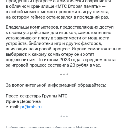
Пройденный прогресс автоматически сохраняется
Рынок
в облачном хранилище «МТС Вторая память» —
облигаций
в любой момент можно продолжить игру с места,
на котором геймер остановился в последний раз.
Описание
Еврооблигации-2023
Владельцы компьютеров, предоставляющих доступ
Уведомление
к своим устройствам для игроков, самостоятельно
о
устанавливают плату в зависимости от мощности
погашении
устройств, библиотеки игр и других факторов,
именных
влияющих на игровой процесс. Игроки самостоятельно
облигаций
выбирают, к какому компьютеру они хотят
Другое
подключиться. По итогам 2023 года в среднем плата
за игровой процесс составила 23 рубля в час.
Регистратор
Реквизиты
* * *
Контакты
За дополнительной информацией обращайтесь:
йчивое развитие
и деловая этика
Пресс-секретарь Группы МТС
На главную
Ирина Дерюгина
e-mail:
pr@mts.ru
* * *
Публичное акционерное общество «Мобильные