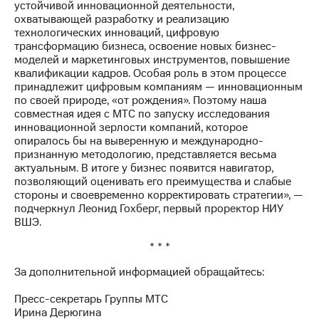
устойчивой инновационной деятельности,
Рынок
охватывающей разработку и реализацию
облигаций
технологических инноваций, цифровую
трансформацию бизнеса, освоение новых бизнес-
Описание
моделей и маркетинговых инструментов, повышение
Еврооблигации-2023
квалификации кадров. Особая роль в этом процессе
Уведомление
принадлежит цифровым компаниям — инновационным
о
по своей природе, «от рождения». Поэтому наша
погашении
совместная идея с МТС по запуску исследования
именных
инновационной зерлости компаний, которое
облигаций
опиралось бы на выверенную и международно-
Другое
признанную методологию, представляется весьма
актуальным. В итоге у бизнес появится навигатор,
Регистратор
позволяющий оценивать его преимущества и слабые
Реквизиты
стороны и своевременно корректировать стратегии», —
Контакты
подчеркнул Леонид Гохберг, первый проректор НИУ
йчивое развитие
ВШЭ.
и деловая этика
На главную
* * *
За дополнительной информацией обращайтесь:
Пресс-секретарь Группы МТС
Ирина Дерюгина