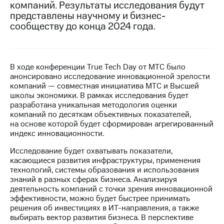
компаний. Результаты исследования будут
представлены научному и бизнес-
Достижения
сообществу до конца 2024 года.
Интервью
Финансовая
отчетность
В ходе конференции True Tech Day от МТС было
анонсировано исследование инновационной зрелости
Контакты
компаний — совместная инициатива МТС и Высшей
школы экономики. В рамках исследования будет
Новости
разработана уникальная методология оценки
в
компаний по десяткам объективных показателей,
регионе
на основе которой будет сформирован агрегированный
индекс инновационности.
м и акционерам
Корпоративное
Исследование будет охватывать показатели,
управление
касающиеся развития инфраструктуры, применения
технологий, системы образования и использования
Корпоративный
знаний в разных сферах бизнеса. Анализируя
секретарь
деятельность компаний с точки зрения инновационной
Раскрытие
эффективности, можно будет быстрее принимать
информации
решения об инвестициях в ИТ-направления, а также
Информация
выбирать вектор развития бизнеса. В перспективе