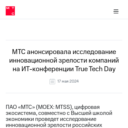
О
сторам и акционерам
Комплаенс и деловая этика
Устойчивое развитие
Медиа-центр
О МТС
О МТС
На главную
компании
О
компании
Стратегия
Стратегия
Все Новости
Карьера
в МТС
Карьера
в МТС
Пресс-
МТС анонсировала исследование
релизы
История
инновационной зрелости компаний
компании
МТС
на ИТ-конференции True Tech Day
о технологиях
Правовая
информация
17 мая 2024
Контакты
Медиа-центр
Пресс-
ПАО «МТС» (MOEX: MTSS), цифровая
релизы
экосистема, совместно с Высшей школой
экономики проведет исследование
МТС
инновационной зрелости российских
о технологиях