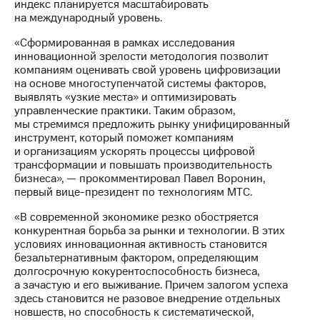
акционерам
индекс планируется масштабировать
Документы
на международный уровень.
ПАО
«Сформированная в рамках исследования
"МТС"
инновационной зрелости методология позволит
Собрания
компаниям оценивать свой уровень цифровизации
акционеров
на основе многоступенчатой системы факторов,
Личный
выявлять «узкие места» и оптимизировать
кабинет
управленческие практики. Таким образом,
акционера
мы стремимся предложить рынку унифицированный
Акционерный
инструмент, который поможет компаниям
капитал
и организациям ускорять процессы цифровой
Контроль
трансформации и повышать производительность
и
бизнеса», — прокомментировал Павел Воронин,
аудит
первый вице-президент по технологиям МТС.
Рынок
акций
«В современной экономике резко обостряется
конкурентная борьба за рынки и технологии. В этих
Описание
условиях инновационная активность становится
Программа
безальтернативным фактором, определяющим
приобретения
долгосрочную кокурентоспособность бизнеса,
Порядок
а зачастую и его выживание. Причем залогом успеха
выкупа
здесь становится не разовое внедрение отдельных
акций
новшеств, но способность к систематической,
Дивиденды