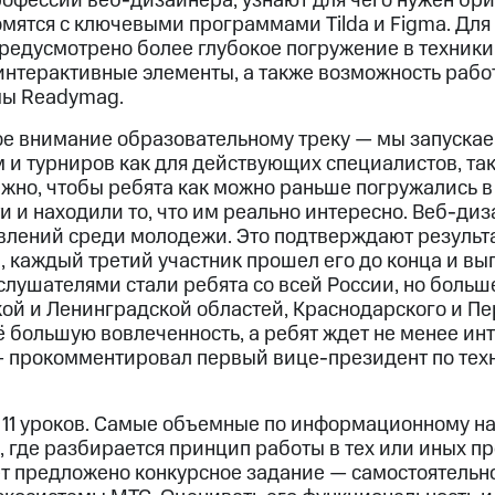
рофессии веб-дизайнера, узнают для чего нужен бри
омятся с ключевыми программами Tilda и Figma. Для
едусмотрено более глубокое погружение в техники,
интерактивные элементы, а также возможность рабо
ы Readymag.
е внимание образовательному треку — мы запуска
и турниров как для действующих специалистов, так 
жно, чтобы ребята как можно раньше погружались в
 и находили то, что им реально интересно. Веб-диз
влений среди молодежи. Это подтверждают результ
, каждый третий участник прошел его до конца и вы
лушателями стали ребята со всей России, но больш
ой и Ленинградской областей, Краснодарского и Пер
 большую вовлеченность, а ребят ждет не менее ин
— прокомментировал первый вице-президент по тех
 11 уроков. Самые объемные по информационному н
 где разбирается принцип работы в тех или иных п
т предложено конкурсное задание — самостоятельно