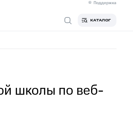
Поддержка
О МТС
кты
КАТАЛОГ
Медиа-центр
кты
Новости в регионе
Инвесторам и акционерам
ция акционерам
Документы
роль и аудит
Рынок акций
й
Описание
р
Реквизиты
Контакты
Устойчивое развитие
Комплаенс и деловая этика
На главную
ой школы по веб-