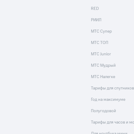
RED
РИИЛ
МТС Супер
МТС ТОП
МТС Junior
МТС Мудрый
МТС Налегке
Тарифы для спутников
Год на максимуме
Полугодовой
Тарифы для часов и м
Для ноутбука мини