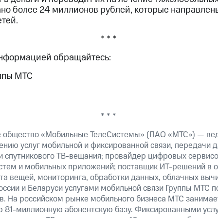
но более 24 миллионов рублей, которые направлен
тей.
* * *
информацией обращайтесь:
ппы МТС
* * *
е общество «Мобильные ТелеСистемы» (ПАО «МТС») — ве
ению услуг мобильной и фиксированной связи, передачи д
 и спутникового ТВ-вещания; провайдер цифровых сервис
истем и мобильных приложений; поставщик ИТ-решений в 
та вещей, мониторинга, обработки данных, облачных выч
оссии и Беларуси услугами мобильной связи Группы МТС п
в. На российском рынке мобильного бизнеса МТС занима
 81-миллионную абонентскую базу. Фиксированными усл