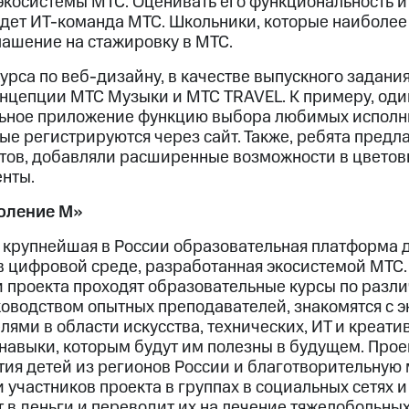
 экосистемы МТС. Оценивать его функциональность 
удет ИТ-команда МТС. Школьники, которые наиболее
лашение на стажировку в МТС.
рса по веб-дизайну, в качестве выпускного задания
нцепции МТС Музыки и МТС TRAVEL. К примеру, один
льное приложение функцию выбора любимых исполн
ые регистрируются через сайт. Также, ребята пред
тов, добавляли расширенные возможности в цветов
нты.
оление М»
 крупнейшая в России образовательная платформа 
 в цифровой среде, разработанная экосистемой МТС
и проекта проходят образовательные курсы по разл
оводством опытных преподавателей, знакомятся с 
ями в области искусства, технических, ИТ и креат
навыки, которым будут им полезны в будущем. Прое
ия детей из регионов России и благотворительную 
участников проекта в группах в социальных сетях и
в деньги и переводит их на лечение тяжелобольных