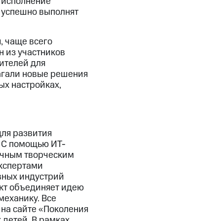
и исполнение
 успешно выполнят
, чаще всего
 из участников
ителей для
лагали новые решения
ых настройках,
для развития
. С помощью ИТ-
ичным творческим
экспертами
ивных индустрий
кт объединяет идею
механику. Все
 на сайте «Поколения
 детей. В рамках