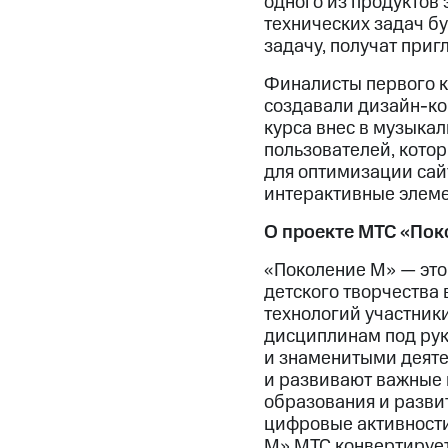
одного из продуктов
технических задач б
задачу, получат приг
Финалисты первого ку
создавали дизайн-ко
курса внес в музыка
пользователей, котор
для оптимизации сай
интерактивные элеме
О проекте МТС «Пок
«Поколение М» — это
детского творчества
технологий участник
дисциплинам под рук
и знаменитыми деятел
и развивают важные 
образования и развит
цифровые активности 
М» МТС конвертирует 