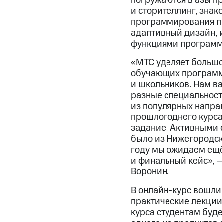
погружаются в азы п
и сторителлинг, знак
программирования пр
адаптивный дизайн, 
функциями программ
«МТС уделяет большо
обучающих программ 
и школьников. Нам ва
разные специальности
из популярных напра
прошлогоднего курса
задание. Активными с
было из Нижегородск
году мы ожидаем ещё
и финальный кейс», 
Воронин.
В онлайн-курс вошли
практические лекции,
курса студентам буде