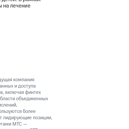
ы на лечение
дущая компания
анных и доступа
ов, включая финтех
области объединенных
ислений,
ользуются более
ет лидирующие позиции,
угами МТС —