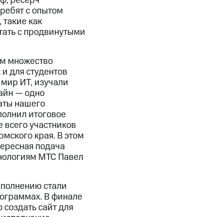
ф, ресерч
 ребят с опытом
 такие как
тать с продвинутыми
ем множество
и для студентов
 мир ИТ, изучали
айн — одно
аты нашего
полнил итоговое
е всего участников
мского края. В этом
тересная подача
нологиям МТС Павел
аполнению стали
рограммах. В финале
 создать сайт для