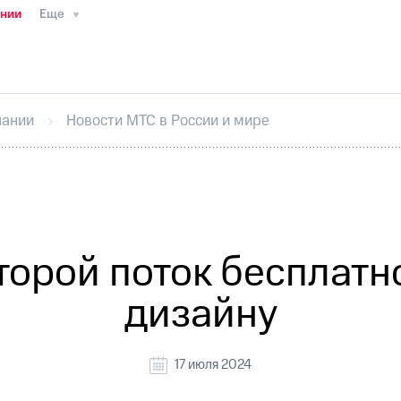
ании
Еще
ТС
Пресс-релизы
МТС о технологиях
ТС
История компании
Правовая информация
Конта
стижения
Интервью
Финансовая отчетность
Конта
пании
Новости МТС в России и мире
тивный секретарь
Раскрытие информации
Информа
ный кабинет акционера
Акционерный капитал
Конт
Порядок выкупа акций
Дивиденды
Рынок облигаци
 погашении именных облигаций
Другое
Регистрато
торой поток бесплатн
дизайну
17 июля 2024