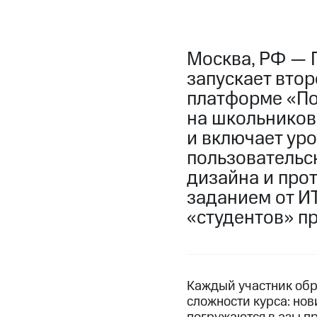
Москва, РФ — 
запускает втор
платформе «По
на школьников
и включает уро
пользовательс
дизайна и про
заданием от И
«студентов» пр
Каждый участник об
сложности курса: но