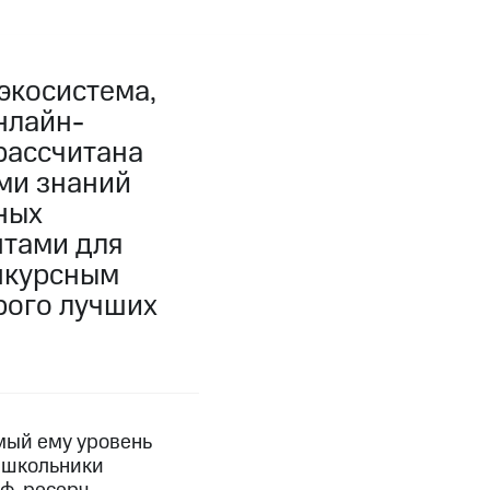
экосистема,
нлайн-
рассчитана
ми знаний
ных
нтами для
онкурсным
рого лучших
мый ему уровень
е школьники