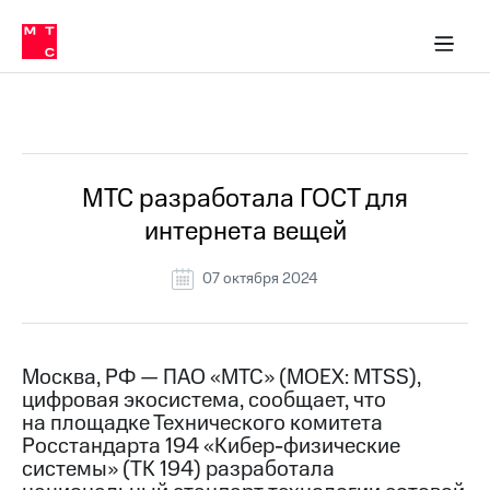
О
сторам и акционерам
Комплаенс и деловая этика
Устойчивое развитие
Медиа-центр
О МТС
О МТС
На главную
компании
О
компании
Стратегия
Стратегия
Все Новости
Карьера
в МТС
Карьера
в МТС
Пресс-
МТС разработала ГОСТ для
релизы
История
интернета вещей
компании
МТС
о технологиях
Правовая
07 октября 2024
информация
Контакты
Москва, РФ — ПАО «МТС» (MOEX: MTSS),
Медиа-центр
цифровая экосистема, сообщает, что
Пресс-
на площадке Технического комитета
релизы
Росстандарта 194 «Кибер-физические
МТС
системы» (ТК 194) разработала
о технологиях