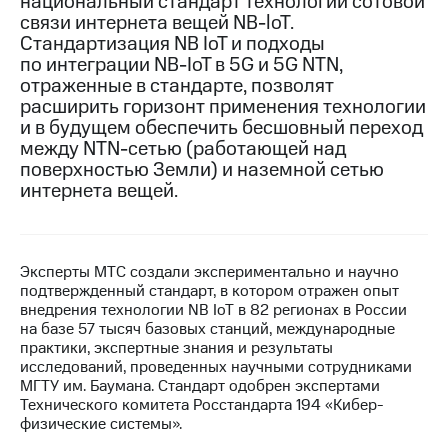
национальный стандарт технологии сотовой
связи интернета вещей NB-loT.
Достижения
Стандартизация NB IoT и подходы
по интеграции NB-IoT в 5G и 5G NTN,
Интервью
отраженные в стандарте, позволят
расширить горизонт применения технологии
Финансовая
и в будущем обеспечить бесшовный переход
отчетность
между NTN-сетью (работающей над
Контакты
поверхностью Земли) и наземной сетью
интернета вещей.
Новости
в
регионе
Эксперты МТС создали экспериментально и научно
м и акционерам
подтвержденный стандарт, в котором отражен опыт
Корпоративное
внедрения технологии NB IoT в 82 регионах в России
управление
на базе 57 тысяч базовых станций, международные
практики, экспертные знания и результаты
Корпоративный
исследований, проведенных научными сотрудниками
секретарь
МГТУ им. Баумана. Стандарт одобрен экспертами
Раскрытие
Технического комитета Росстандарта 194 «Кибер-
информации
физические системы».
Информация