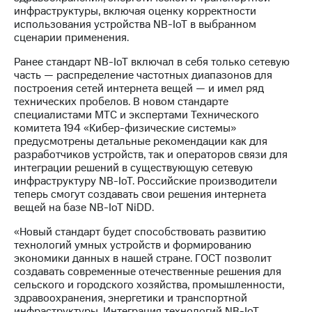
Рынок
инфраструктуры, включая оценку корректности
облигаций
использования устройства NB-IoT в выбранном
сценарии применения.
Описание
Еврооблигации-2023
Ранее стандарт NB-IoT включал в себя только сетевую
Уведомление
часть — распределение частотных диапазонов для
о
построения сетей интернета вещей — и имел ряд
погашении
технических пробелов. В новом стандарте
именных
специалистами МТС и экспертами Технического
облигаций
комитета 194 «Кибер-физические системы»
Другое
предусмотрены детальные рекомендации как для
разработчиков устройств, так и операторов связи для
Регистратор
интеграции решений в существующую сетевую
Реквизиты
инфраструктуру NB-IoT. Российские производители
Контакты
теперь смогут создавать свои решения интернета
вещей на базе NB-IoT NiDD.
йчивое развитие
и деловая этика
«Новый стандарт будет способствовать развитию
На главную
технологий умных устройств и формированию
экономики данных в нашей стране. ГОСТ позволит
создавать современные отечественные решения для
сельского и городского хозяйства, промышленности,
здравоохранения, энергетики и транспортной
инфраструктуры. Интеграция технологий NB-IoT