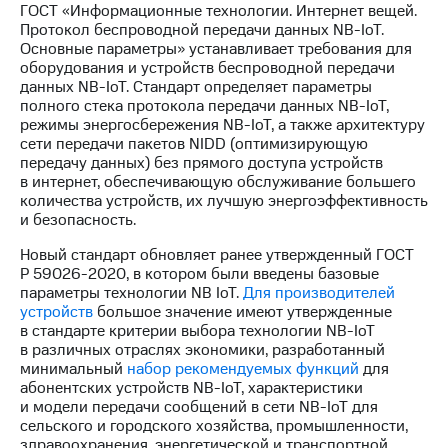
акционерам
ГОСТ «Информационные технологии. Интернет вещей.
Документы
Протокол беспроводной передачи данных NB-IoT.
ПАО
Основные параметры» устанавливает требования для
"МТС"
оборудования и устройств беспроводной передачи
Собрания
данных NB-IoT. Стандарт определяет параметры
акционеров
полного стека протокола передачи данных NB-IoT,
Личный
режимы энергосбережения NB-IoT, а также архитектуру
кабинет
сети передачи пакетов NIDD (оптимизирующую
акционера
передачу данных) без прямого доступа устройств
Акционерный
в интернет, обеспечивающую обслуживание большего
капитал
количества устройств, их лучшую энергоэффективность
Контроль
и безопасность.
и
аудит
Новый стандарт обновляет ранее утвержденный ГОСТ
Рынок
Р 59026-2020, в котором были введены базовые
акций
параметры технологии NB IoT.
Для производителей
устройств
большое значение имеют утвержденные
Описание
в стандарте критерии выбора технологии NB-IoT
Программа
в различных отраслях экономики, разработанный
приобретения
минимальный
набор рекомендуемых функций
для
Порядок
абонентских устройств NB-IoT, характеристики
выкупа
и модели передачи сообщений в сети NB-IoT для
акций
сельского и городского хозяйства, промышленности,
Дивиденды
здравоохранения, энергетической и транспортной