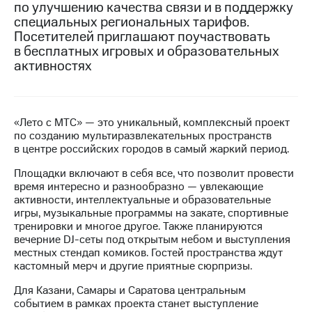
по улучшению качества связи и в поддержку
специальных региональных тарифов.
Достижения
Посетителей приглашают поучаствовать
Интервью
в бесплатных игровых и образовательных
активностях
Финансовая
отчетность
Контакты
«Лето с МТС» — это уникальный, комплексный проект
по созданию мультиразвлекательных пространств
Новости
в центре российских городов в самый жаркий период.
в
регионе
Площадки включают в себя все, что позволит провести
время интересно и разнообразно — увлекающие
м и акционерам
активности, интеллектуальные и образовательные
Корпоративное
игры, музыкальные программы на закате, спортивные
управление
тренировки и многое другое. Также планируются
вечерние DJ-сеты под открытым небом и выступления
Корпоративный
местных стендап комиков. Гостей пространства ждут
секретарь
кастомный мерч и другие приятные сюрпризы.
Раскрытие
информации
Для Казани, Самары и Саратова центральным
Информация
событием в рамках проекта станет выступление