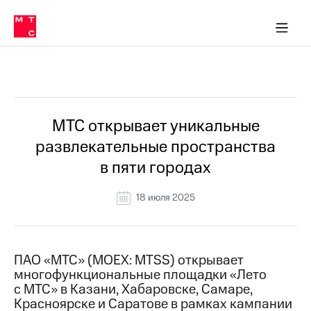
О
сторам и акционерам
Комплаенс и деловая этика
Устойчивое развитие
Медиа-центр
О МТС
О МТС
На главную
компании
О
компании
Стратегия
Стратегия
Все Новости
Карьера
в МТС
Карьера
в МТС
Пресс-
МТС открывает уникальные
релизы
История
развлекательные пространства
компании
МТС
в пяти городах
о технологиях
Правовая
информация
18 июля 2025
Контакты
Медиа-центр
Пресс-
ПАО «МТС» (MOEX: MTSS) открывает
релизы
многофункциональные площадки «Лето
с МТС» в Казани, Хабаровске, Самаре,
МТС
Красноярске и Саратове в рамках кампании
о технологиях