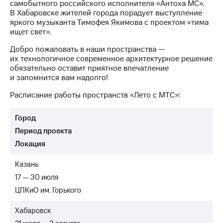
акционерам
самобытного российского исполнителя «Антоха МС».
Документы
В Хабаровске жителей города порадует выступление
ПАО
яркого музыканта Тимофея Якимова с проектом «тима
"МТС"
ищет свет».
Собрания
акционеров
Добро пожаловать в наши пространства —
Личный
их технологичное современное архитектурное решение
кабинет
обязательно оставит приятное впечатление
акционера
и запомнится вам надолго!
Акционерный
Расписание работы пространств «Лето с МТС»:
капитал
Контроль
и
Город
аудит
Период проекта
Рынок
акций
Локация
Описание
Казань
Программа
17 — 30 июля
приобретения
ЦПКиО им. Горького
Порядок
выкупа
акций
Хабаровск
Дивиденды