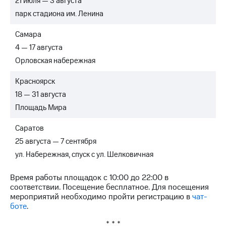
21 июля — 3 августа
Рынок
парк стадиона им. Ленина
облигаций
Описание
Самара
Еврооблигации-2023
4 — 17 августа
Уведомление
Орловская набережная
о
погашении
Красноярск
именных
облигаций
18 — 31 августа
Другое
Площадь Мира
Регистратор
Саратов
Реквизиты
Контакты
25 августа — 7 сентября
йчивое развитие
ул. Набережная, спуск с ул. Шелковичная
и деловая этика
На главную
Время работы площадок с 10:00 до 22:00 в
соответствии. Посещение бесплатное. Для посещения
мероприятий необходимо пройти регистрацию в
чат-
боте
.
* * *