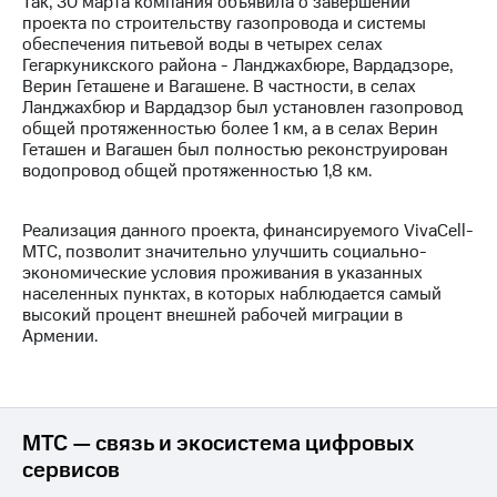
Так, 30 марта компания объявила о завершении
проекта по строительству газопровода и системы
Достижения
обеспечения питьевой воды в четырех селах
Гегаркуникского района - Ланджахбюре, Вардадзоре,
Интервью
Верин Геташене и Вагашене. В частности, в селах
Ланджахбюр и Вардадзор был установлен газопровод
Финансовая
общей протяженностью более 1 км, а в селах Верин
отчетность
Геташен и Вагашен был полностью реконструирован
водопровод общей протяженностью 1,8 км.
Контакты
Новости
Реализация данного проекта, финансируемого VivaCell-
в
МТС, позволит значительно улучшить социально-
регионе
экономические условия проживания в указанных
населенных пунктах, в которых наблюдается самый
м и акционерам
высокий процент внешней рабочей миграции в
Корпоративное
Армении.
управление
Корпоративный
секретарь
Раскрытие
МТС — связь и экосистема цифровых
информации
сервисов
Информация