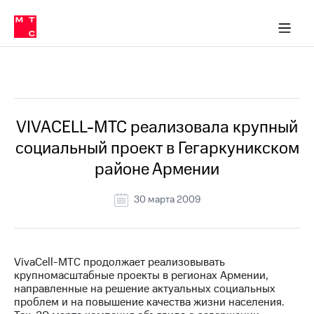
О
сторам и акционерам
Комплаенс и деловая этика
Устойчивое развитие
Медиа-центр
О МТС
О МТС
На главную
компании
О
компании
Стратегия
Стратегия
Все Новости
Карьера
в МТС
Карьера
в МТС
Пресс-
VIVACELL-МТС реализовала крупный
релизы
История
социальный проект в Гегаркуникском
компании
МТС
районе Армении
о технологиях
Правовая
информация
30 марта 2009
Контакты
Медиа-центр
Пресс-
VivaCell-МТС продолжает реализовывать
релизы
крупномасштабные проекты в регионах Армении,
направленные на решение актуальных социальных
МТС
проблем и на повышение качества жизни населения.
о технологиях