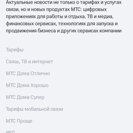
акционерам
Актуальные новости не только о тарифах и услугах
Документы
связи, но и новых продуктах МТС: цифровых
ПАО
приложениях для работы и отдыха, ТВ и медиа,
"МТС"
финансовых сервисах, технологиях для запуска и
Собрания
акционеров
продвижения бизнеса и других сервисах компании
Личный
кабинет
акционера
Тарифы
Акционерный
капитал
Связь, ТВ и интернет
Контроль
и
МТС Дома Отлично
аудит
Рынок
МТС Дома Хорошо
акций
Описание
МТС Дома Супер
Программа
приобретения
Тарифы мобильной связи
Порядок
выкупа
МТС Проще
акций
Дивиденды