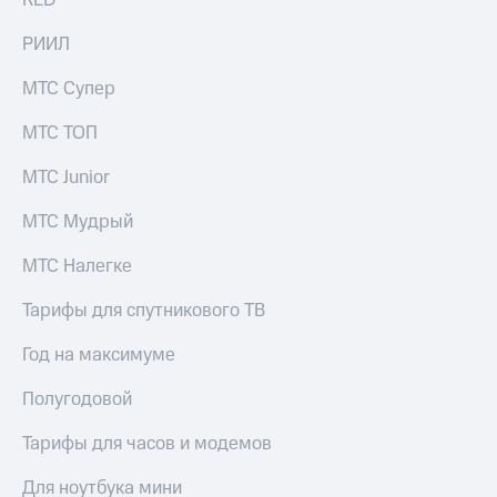
RED
Рынок
облигаций
РИИЛ
Описание
МТС Супер
Еврооблигации-2023
Уведомление
МТС ТОП
о
погашении
МТС Junior
именных
облигаций
МТС Мудрый
Другое
МТС Налегке
Регистратор
Реквизиты
Контакты
Тарифы для спутникового ТВ
йчивое развитие
и деловая этика
Год на максимуме
На главную
Полугодовой
Тарифы для часов и модемов
Для ноутбука мини