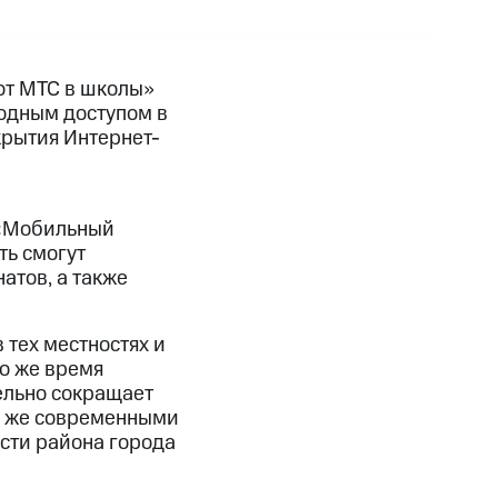
от МТС в школы»
водным доступом в
крытия Интернет-
 «Мобильный
ть смогут
атов, а также
 тех местностях и
то же время
ельно сокращает
ми же современными
сти района города