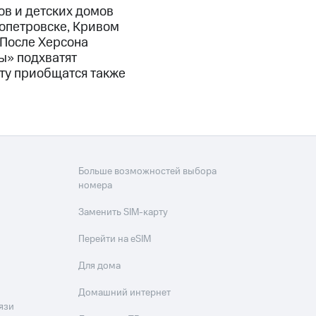
ов и детских домов
опетровске, Кривом
 После Херсона
ы» подхватят
кту приобщатся также
Больше возможностей выбора
номера
Заменить SIM-карту
Перейти на eSIM
Для дома
Домашний интернет
язи