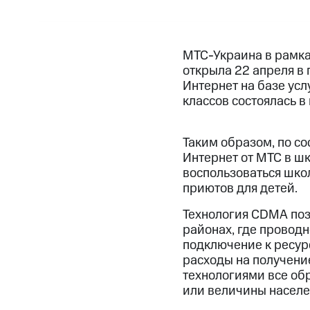
МТС-Украина в рамк
открыла 22 апреля в 
Интернет на базе ус
классов состоялась 
Таким образом, по с
Интернет от МТС в ш
воспользоваться школ
приютов для детей.
Технология CDMA позв
районах, где проводн
подключение к ресур
расходы на получени
технологиями все об
или величины населе