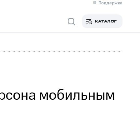
Поддержка
О МТС
кты
КАТАЛОГ
Медиа-центр
кты
Новости в регионе
Инвесторам и акционерам
ция акционерам
Документы
роль и аудит
Рынок акций
й
Описание
р
Реквизиты
Контакты
Устойчивое развитие
Комплаенс и деловая этика
На главную
ерсона мобильным