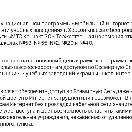
ах национальной программы «Мобильный Интернет 
пяти учебных заведениях г. Херсон классы с беспро
луги «МТС Коннект 3G». Торжественная церемония от
в школах №53, № 55, №2, №29 и №40.
остоянию на сегодняшний день в рамках программы
колы» высокоскоростным доступом во Всемирную Се
ьники 42 учебных заведений Украины: школ, интерн
оляет обеспечить доступ во Всемирную Сеть даже в
ой доступ в Интернет затруднен или невозможен. В 
сам Интернет без прокладки кабельной сети значит
е web-доступа и дает возможность оснастить таки
разовательные учреждения, независимо от удаленно
нного пункта.