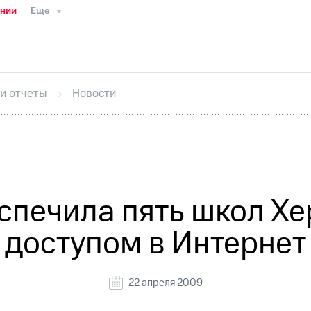
ании
Еще
ТС
Пресс-релизы
МТС о технологиях
ТС
История компании
Правовая информация
Конта
стижения
Интервью
Финансовая отчетность
Конта
 и отчеты
Новости
тивный секретарь
Раскрытие информации
Информа
ный кабинет акционера
Акционерный капитал
Конт
Порядок выкупа акций
Дивиденды
Рынок облигаци
 погашении именных облигаций
Другое
Регистрато
спечила пять школ Х
доступом в Интернет
22 апреля 2009