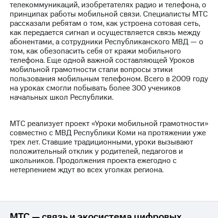
телекоммуникаций, изобретателях радио и телефона, о
принципах работы мобильной связи. Специалисты МТС
Достижения
рассказали ребятам о том, как устроена сотовая сеть,
как передается сигнал и осуществляется связь между
Интервью
абонентами, а сотрудники Республиканского МВД — о
том, как обезопасить себя от кражи мобильного
Финансовая
телефона. Еще одной важной составляющей Уроков
отчетность
мобильной грамотности стали вопросы этики
пользования мобильным телефоном. Всего в 2009 году
Контакты
на уроках смогли побывать более 300 учеников
начальных школ Республики.
Новости
в
регионе
МТС реализует проект «Уроки мобильной грамотности»
совместно с МВД Республики Коми на протяжении уже
м и акционерам
трех лет. Ставшие традиционными, уроки вызывают
Корпоративное
положительный отклик у родителей, педагогов и
управление
школьников. Продолжения проекта ежегодно с
нетерпением ждут во всех уголках региона.
Корпоративный
секретарь
Раскрытие
информации
Информация
МТС — связь и экосистема цифровых