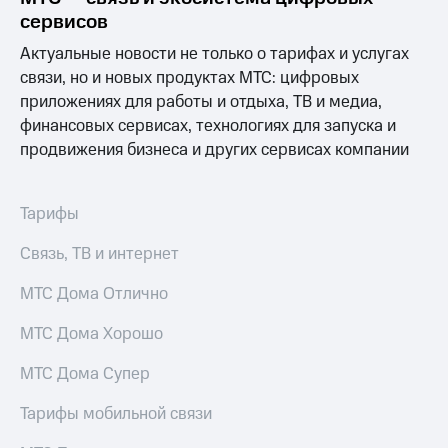
акционерам
сервисов
Документы
ПАО
Актуальные новости не только о тарифах и услугах
"МТС"
связи, но и новых продуктах МТС: цифровых
Собрания
акционеров
приложениях для работы и отдыха, ТВ и медиа,
Личный
финансовых сервисах, технологиях для запуска и
кабинет
продвижения бизнеса и других сервисах компании
акционера
Акционерный
капитал
Контроль
Тарифы
и
аудит
Связь, ТВ и интернет
Рынок
акций
МТС Дома Отлично
Описание
МТС Дома Хорошо
Программа
приобретения
МТС Дома Супер
Порядок
выкупа
Тарифы мобильной связи
акций
Дивиденды