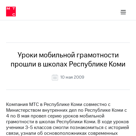
О
сторам и акционерам
Комплаенс и деловая этика
Устойчивое развитие
Медиа-центр
О МТС
О МТС
На главную
компании
О
компании
Стратегия
Стратегия
Все Новости
Карьера
в МТС
Карьера
в МТС
Пресс-
Уроки мобильной грамотности
релизы
История
прошли в школах Республике Коми
компании
МТС
о технологиях
Правовая
10 мая 2009
информация
Контакты
Компания МТС в Республике Коми совместно с
Медиа-центр
Министерством внутренних дел по Республике Коми с
Пресс-
4 по 8 мая провел серию уроков мобильной
релизы
грамотности в школах Республики Коми. В ходе уроков
ученики 3-5 классов смогли познакомиться с историей
МТС
связи, узнали об основоположниках современных
о технологиях