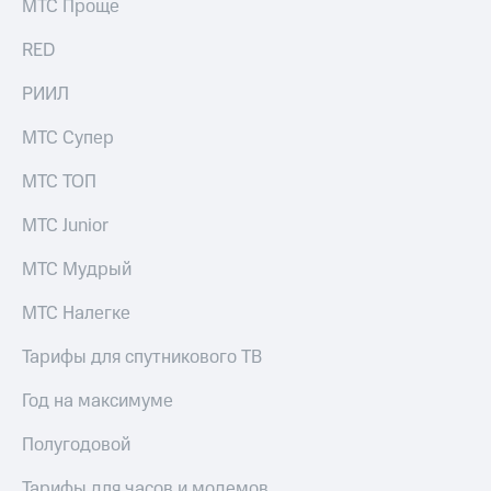
МТС Проще
Рынок
облигаций
RED
Описание
РИИЛ
Еврооблигации-2023
Уведомление
МТС Супер
о
погашении
именных
МТС ТОП
облигаций
Другое
МТС Junior
Регистратор
МТС Мудрый
Реквизиты
Контакты
МТС Налегке
йчивое развитие
и деловая этика
Тарифы для спутникового ТВ
На главную
Год на максимуме
Полугодовой
Тарифы для часов и модемов