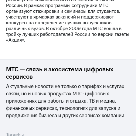
акционерам
России. В рамках программы сотрудники МТС
Документы
организуют стажировки и семинары для студентов,
ПАО
участвуют в ярмарках вакансий и поддерживают
"МТС"
конкурсы на определение лучших выпускников
Собрания
различных вузов. В октябре 2009 года МТС вошла в
акционеров
тройку лучших работодателей России по версии газеты
Личный
«Акция».
кабинет
акционера
Акционерный
капитал
Контроль
МТС — связь и экосистема цифровых
и
сервисов
аудит
Рынок
Актуальные новости не только о тарифах и услугах
акций
связи, но и новых продуктах МТС: цифровых
Описание
приложениях для работы и отдыха, ТВ и медиа,
Программа
финансовых сервисах, технологиях для запуска и
приобретения
продвижения бизнеса и других сервисах компании
Порядок
выкупа
акций
Дивиденды
Тарифы