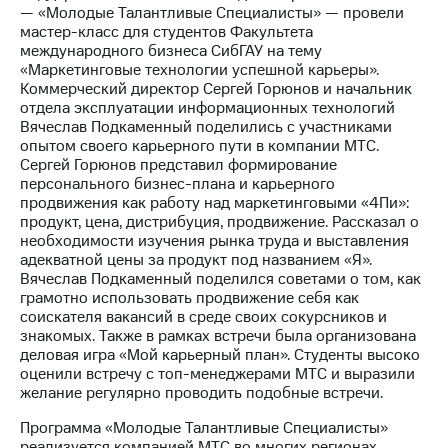
— «Молодые Талантливые Специалисты» — провели
мастер-класс для студентов Факультета
Достижения
международного бизнеса СибГАУ на тему
«Маркетинговые технологии успешной карьеры».
Интервью
Коммерческий директор Сергей Горюнов и начальник
отдела эксплуатации информационных технологий
Финансовая
Вячеслав Подкаменный поделились с участниками
отчетность
опытом своего карьерного пути в компании МТС.
Сергей Горюнов представил формирование
Контакты
персонального бизнес-плана и карьерного
продвижения как работу над маркетинговыми «4Пи»:
Новости
продукт, цена, дистрибуция, продвижение. Рассказал о
в
необходимости изучения рынка труда и выставления
регионе
адекватной цены за продукт под названием «Я».
Вячеслав Подкаменный поделился советами о том, как
м и акционерам
грамотно использовать продвижение себя как
Корпоративное
соискателя вакансий в среде своих сокурсников и
управление
знакомых. Также в рамках встречи была организована
деловая игра «Мой карьерный план». Студенты высоко
Корпоративный
оценили встречу с топ-менеджерами МТС и выразили
секретарь
желание регулярно проводить подобные встречи.
Раскрытие
информации
Программа «Молодые Талантливые Специалисты»
Информация
реализуется компанией МТС во многих регионах