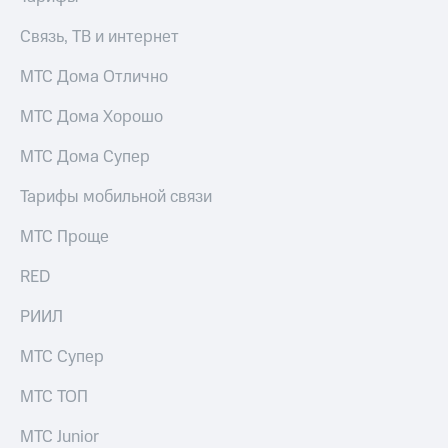
Рынок
облигаций
Связь, ТВ и интернет
Описание
МТС Дома Отлично
Еврооблигации-2023
Уведомление
МТС Дома Хорошо
о
погашении
МТС Дома Супер
именных
облигаций
Тарифы мобильной связи
Другое
МТС Проще
Регистратор
Реквизиты
RED
Контакты
йчивое развитие
РИИЛ
и деловая этика
На главную
МТС Супер
МТС ТОП
МТС Junior