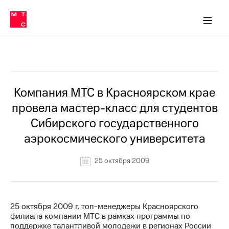
О
сторам и акционерам
Комплаенс и деловая этика
Устойчивое развитие
Медиа-центр
О МТС
О МТС
На главную
компании
О
компании
Стратегия
Стратегия
Все Новости
Карьера
в МТС
Карьера
в МТС
Пресс-
Компания МТС в Красноярском крае
релизы
История
провела мастер-класс для студентов
компании
МТС
Сибирского государственного
о технологиях
Правовая
аэрокосмического университета
информация
Контакты
25 октября 2009
Медиа-центр
Пресс-
релизы
25 октября 2009 г. топ-менеджеры Красноярского
филиала компании МТС в рамках программы по
МТС
поддержке талантливой молодежи в регионах России
о технологиях