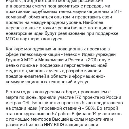
Европы, в ходе которого молодые российские
инноваторы смогут познакомиться с передовыми
Достижения
практиками зарубежных телекоммуникационных и ИТ-
компаний, обменяться опытом и представить свои
Интервью
проекты на международном уровне. Наиболее
перспективные с точки зрения бизнес-потенциала
Финансовая
новаторские идеи будут реализованы при поддержке
отчетность
МТС и партнеров конкурса.
Контакты
Конкурс молодежных инновационных проектов в
сфере телекоммуникаций «Телеком Идея» учрежден
Новости
Группой МТС и Минкомсвязи России в 2011 году с
в
целью поиска и поддержки перспективных идей
регионе
студентов, молодых ученых, разработчиков и
предпринимателей в области информационно-
м и акционерам
коммуникационных технологий и услуг.
Корпоративное
управление
В этом году в конкурсном отборе, проходившем с
марта по июнь, приняли участие 172 проекта из России
Корпоративный
и стран СНГ. Большинство проектов было представлено
секретарь
на стадии идеи («посевной стадии») - 58%. Во второй
Раскрытие
этап конкурса вышло 57 работ. В финале 14 участников
информации
с помощью менторов Высшей школы маркетинга и
Информация
развития бизнеса НИУ ВШЭ защищали свои