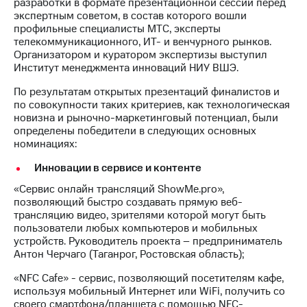
акционерам
разработки в формате презентационной сессии перед
Документы
экспертным советом, в состав которого вошли
ПАО
профильные специалисты МТС, эксперты
"МТС"
телекоммуникационного, ИТ- и венчурного рынков.
Собрания
Организатором и куратором экспертизы выступил
акционеров
Институт менеджмента инноваций НИУ ВШЭ.
Личный
По результатам открытых презентаций финалистов и
кабинет
по совокупности таких критериев, как технологическая
акционера
новизна и рыночно-маркетинговый потенциал, были
Акционерный
определены победители в следующих основных
капитал
номинациях:
Контроль
и
Инновации в сервисе и контенте
аудит
Рынок
«Сервис онлайн трансляций ShowMe.pro»,
акций
позволяющий быстро создавать прямую веб-
трансляцию видео, зрителями которой могут быть
Описание
пользователи любых компьютеров и мобильных
Программа
устройств. Руководитель проекта – предприниматель
приобретения
Антон Черчаго (Таганрог, Ростовская область);
Порядок
выкупа
«NFC Cafe» - сервис, позволяющий посетителям кафе,
акций
используя мобильный Интернет или WiFi, получить со
Дивиденды
своего смартфона/планшета с помощью NFC-