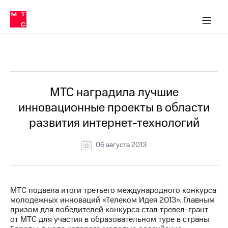
О
сторам и акционерам
Комплаенс и деловая этика
Устойчивое развитие
Медиа-центр
О МТС
О МТС
На главную
компании
О
компании
Стратегия
Стратегия
Все Новости
Карьера
в МТС
Карьера
в МТС
Пресс-
МТС наградила лучшие
релизы
История
инновационные проекты в области
компании
МТС
развития интернет-технологий
о технологиях
Правовая
информация
06 августа 2013
Контакты
Медиа-центр
Пресс-
МТС подвела итоги третьего международного конкурса
релизы
молодежных инноваций «Телеком Идея 2013». Главным
призом для победителей конкурса стал тревел-грант
МТС
от МТС для участия в образовательном туре в страны
о технологиях