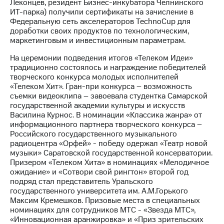
Леконцев, резидент Бизнес-инкубатора Челнинского
ИТ-парка) получили сертификаты на зачисление в
Федеральную сеть акселераторов TechnoCup для
доработки своих продуктов по технологическим,
маркетинговым и инвестиционным параметрам.
На церемонии подведения итогов «Телеком Идеи»
традиционно состоялось и награждение победителей
творческого конкурса молодых исполнителей
«Телеком Хит». Гран-при конкурса – возможность
съемки видеоклипа – завоевала студентка Самарской
государственной академии культуры и искусств
Василина Курнос. В номинации «Классика жанра» от
информационного партнера творческого конкурса –
Российского государственного музыкального
радиоцентра «Орфей» - победу одержал «Театр новой
музыки» Саратовской государственной консерватории.
Призером «Телеком Хита» в номинациях «Мелодичное
ожидание» и «Сотвори свой рингтон» второй год
подряд стал представитель Уральского
государственного университета им. А.М.Горького
Максим Кремешков. Призовые места в специальных
номинациях для сотрудников МТС - «Звезда МТС»,
«Инновационная аранжировка» и «Приз зрительских