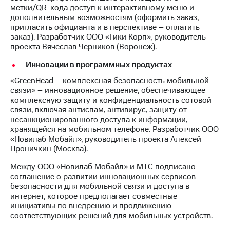
Рынок
метки/QR-кода доступ к интерактивному меню и
облигаций
дополнительным возможностям (оформить заказ,
пригласить официанта и в перспективе – оплатить
Описание
заказ). Разработчик ООО «Гики Корп», руководитель
Еврооблигации-2023
проекта Вячеслав Черников (Воронеж).
Уведомление
о
Инновации в программных продуктах
погашении
«GreenHead – комплексная безопасность мобильной
именных
связи» – инновационное решение, обеспечивающее
облигаций
комплексную защиту и конфиденциальность сотовой
Другое
связи, включая антиспам, антивирус, защиту от
несанкционированного доступа к информации,
Регистратор
хранящейся на мобильном телефоне. Разработчик ООО
Реквизиты
«Новилаб Мобайл», руководитель проекта Алексей
Контакты
Проничкин (Москва).
йчивое развитие
и деловая этика
Между ООО «Новилаб Мобайл» и МТС подписано
На главную
соглашение о развитии инновационных сервисов
безопасности для мобильной связи и доступа в
интернет, которое предполагает совместные
инициативы по внедрению и продвижению
соответствующих решений для мобильных устройств.