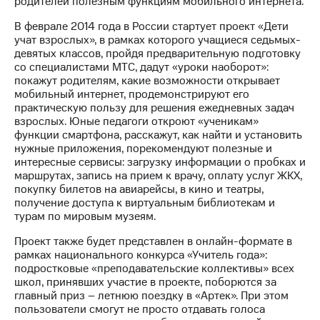
родителей полезным функциям мобильного интернета.
Достижения
В феврале 2014 года в России стартует проект «Дети
учат взрослых», в рамках которого учащиеся седьмых-
Интервью
девятых классов, пройдя предварительную подготовку
со специалистами МТС, дадут «уроки наоборот»:
Финансовая
покажут родителям, какие возможности открывает
отчетность
мобильный интернет, продемонстрируют его
практическую пользу для решения ежедневных задач
Контакты
взрослых. Юные педагоги откроют «ученикам»
функции смартфона, расскажут, как найти и установить
Новости
нужные приложения, порекомендуют полезные и
в
интересные сервисы: загрузку информации о пробках и
регионе
маршрутах, запись на прием к врачу, оплату услуг ЖКХ,
покупку билетов на авиарейсы, в кино и театры,
м и акционерам
получение доступа к виртуальным библиотекам и
Корпоративное
турам по мировым музеям.
управление
Проект также будет представлен в онлайн-формате в
Корпоративный
рамках национального конкурса «Учитель года»:
секретарь
подростковые «преподавательские коллективы» всех
Раскрытие
школ, принявших участие в проекте, поборются за
информации
главный приз – летнюю поездку в «Артек». При этом
Информация
пользователи смогут не просто отдавать голоса