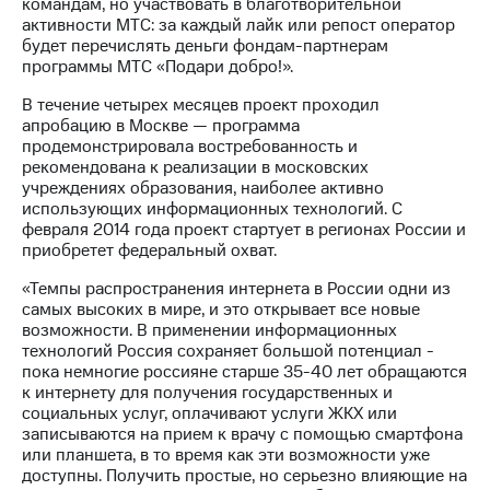
акционерам
командам, но участвовать в благотворительной
Документы
активности МТС: за каждый лайк или репост оператор
ПАО
будет перечислять деньги фондам-партнерам
"МТС"
программы МТС «Подари добро!».
Собрания
В течение четырех месяцев проект проходил
акционеров
апробацию в Москве — программа
Личный
продемонстрировала востребованность и
кабинет
рекомендована к реализации в московских
акционера
учреждениях образования, наиболее активно
Акционерный
использующих информационных технологий. С
капитал
февраля 2014 года проект стартует в регионах России и
Контроль
приобретет федеральный охват.
и
аудит
«Темпы распространения интернета в России одни из
Рынок
самых высоких в мире, и это открывает все новые
акций
возможности. В применении информационных
технологий Россия сохраняет большой потенциал -
Описание
пока немногие россияне старше 35-40 лет обращаются
Программа
к интернету для получения государственных и
приобретения
социальных услуг, оплачивают услуги ЖКХ или
Порядок
записываются на прием к врачу с помощью смартфона
выкупа
или планшета, в то время как эти возможности уже
акций
доступны. Получить простые, но серьезно влияющие на
Дивиденды