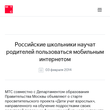
О
сторам и акционерам
Комплаенс и деловая этика
Устойчивое развитие
Медиа-центр
О МТС
О МТС
На главную
компании
О
компании
Стратегия
Стратегия
Все Новости
Карьера
в МТС
Карьера
в МТС
Пресс-
Российские школьники научат
релизы
История
родителей пользоваться мобильным
компании
МТС
интернетом
о технологиях
Правовая
информация
03 февраля 2014
Контакты
Медиа-центр
Пресс-
МТС совместно с Департаментом образования
релизы
Правительства Москвы объявляют о старте
просветительского проекта «Дети учат взрослых»,
МТС
направленного на обучение подростками своих
о технологиях