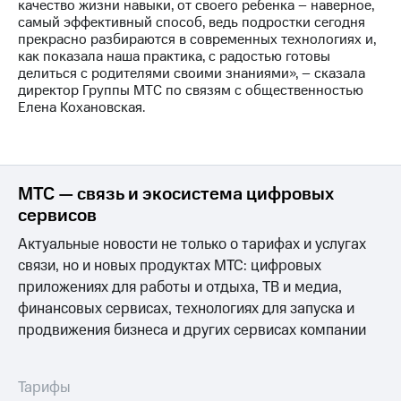
качество жизни навыки, от своего ребенка – наверное,
Рынок
самый эффективный способ, ведь подростки сегодня
облигаций
прекрасно разбираются в современных технологиях и,
как показала наша практика, с радостью готовы
Описание
делиться с родителями своими знаниями», – сказала
Еврооблигации-2023
директор Группы МТС по связям с общественностью
Уведомление
Елена Кохановская.
о
погашении
именных
облигаций
Другое
МТС — связь и экосистема цифровых
сервисов
Регистратор
Реквизиты
Актуальные новости не только о тарифах и услугах
Контакты
связи, но и новых продуктах МТС: цифровых
йчивое развитие
и деловая этика
приложениях для работы и отдыха, ТВ и медиа,
На главную
финансовых сервисах, технологиях для запуска и
продвижения бизнеса и других сервисах компании
Тарифы