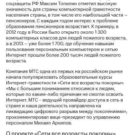
акционерам
соцзащиты РФ Максим Топилин отметил высокую
Документы
значимость для страны компьютерной грамотности
ПАО
населения страны, в том числе его наибольшей части –
"МТС"
пенсионеров. С каждым годом интерес к проблеме
Собрания
образования пенсионеров возрастает. К примеру, в
акционеров
2012 году в России было открыто около 1 300
Личный
компьютерных классов для людей пожилого возраста,
кабинет
а в 2013 – уже более 1 700, где обучение навыкам
акционера
пользования персональным компьютером и сетью
Акционерный
Интернет прошли более 200 тысяч людей пожилого
капитал
возраста.
Контроль
и
Компания МТС одна из первых на российском рынке
аудит
начала популяризовать образовательные курсы
Рынок
Интернет-грамотности «Сети все возрасты покорны».
акций
«Мы с большим пониманием относимся к людям,
которые по каким-либо причинам не смогли освоить
Описание
Интернет. МТС - ведущий провайдер доступа в сеть в
Программа
стране и наша деятельность направлена на
приобретения
ликвидацию цифрового разрыва между поколениями»,
Порядок
прокомментировал вице-президент по управлению
выкупа
персоналом Михаил Архипов.
акций
Дивиденды
О проекте «Сети все возрасты покорны»