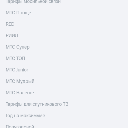
Тарифы мобильной связи
МТС Проще
RED
РИИЛ
МТС Супер
МТС ТОП
МТС Junior
МТС Мудрый
МТС Налегке
Тарифы для спутникового ТВ
Год на максимуме
Полугодовой