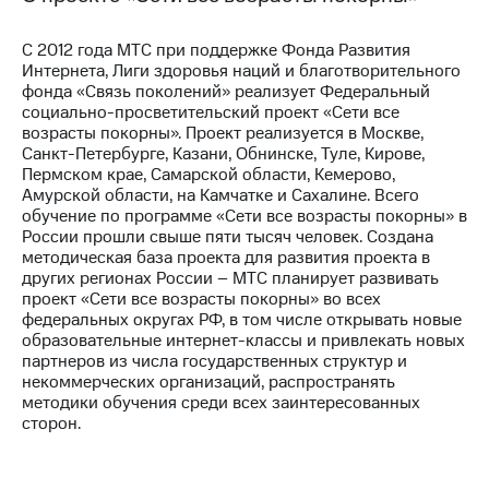
Рынок
облигаций
С 2012 года МТС при поддержке Фонда Развития
Интернета, Лиги здоровья наций и благотворительного
Описание
фонда «Связь поколений» реализует Федеральный
Еврооблигации-2023
социально-просветительский проект «Сети все
Уведомление
возрасты покорны». Проект реализуется в Москве,
о
Санкт-Петербурге, Казани, Обнинске, Туле, Кирове,
погашении
Пермском крае, Самарской области, Кемерово,
именных
Амурской области, на Камчатке и Сахалине. Всего
облигаций
обучение по программе «Сети все возрасты покорны» в
Другое
России прошли свыше пяти тысяч человек. Создана
методическая база проекта для развития проекта в
Регистратор
других регионах России – МТС планирует развивать
Реквизиты
проект «Сети все возрасты покорны» во всех
Контакты
федеральных округах РФ, в том числе открывать новые
йчивое развитие
образовательные интернет-классы и привлекать новых
и деловая этика
партнеров из числа государственных структур и
На главную
некоммерческих организаций, распространять
методики обучения среди всех заинтересованных
сторон.