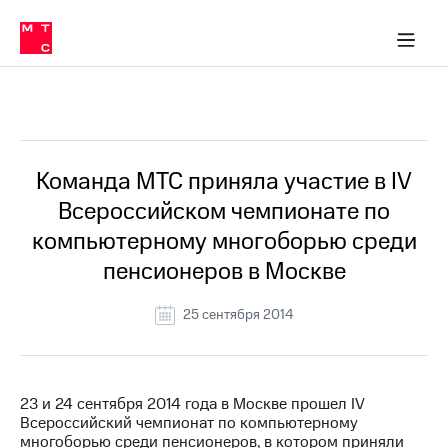
О
сторам и акционерам
Комплаенс и деловая этика
Устойчивое развитие
Медиа-центр
О МТС
О МТС
На главную
компании
О
компании
Стратегия
Стратегия
Все Новости
Карьера
в МТС
Карьера
в МТС
Пресс-
Команда МТС приняла участие в IV
релизы
История
Всероссийском чемпионате по
компании
МТС
компьютерному многоборью среди
о технологиях
Правовая
пенсионеров в Москве
информация
Контакты
25 сентября 2014
Медиа-центр
Пресс-
релизы
23 и 24 сентября 2014 года в Москве прошел IV
Всероссийский чемпионат по компьютерному
МТС
многоборью среди пенсионеров, в котором приняли
о технологиях