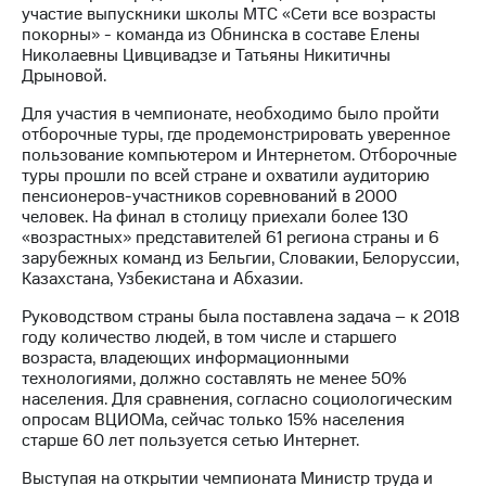
участие выпускники школы МТС «Сети все возрасты
покорны» - команда из Обнинска в составе Елены
Достижения
Николаевны Цивцивадзе и Татьяны Никитичны
Дрыновой.
Интервью
Для участия в чемпионате, необходимо было пройти
Финансовая
отборочные туры, где продемонстрировать уверенное
отчетность
пользование компьютером и Интернетом. Отборочные
туры прошли по всей стране и охватили аудиторию
Контакты
пенсионеров-участников соревнований в 2000
человек. На финал в столицу приехали более 130
Новости
«возрастных» представителей 61 региона страны и 6
в
зарубежных команд из Бельгии, Словакии, Белоруссии,
регионе
Казахстана, Узбекистана и Абхазии.
м и акционерам
Руководством страны была поставлена задача – к 2018
Корпоративное
году количество людей, в том числе и старшего
управление
возраста, владеющих информационными
технологиями, должно составлять не менее 50%
Корпоративный
населения. Для сравнения, согласно социологическим
секретарь
опросам ВЦИОМа, сейчас только 15% населения
Раскрытие
старше 60 лет пользуется сетью Интернет.
информации
Информация
Выступая на открытии чемпионата Министр труда и