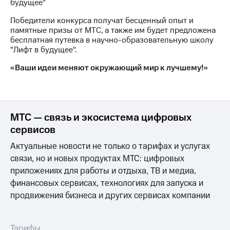
будущее"
Рынок
облигаций
Победители конкурса получат бесценный опыт и
памятные призы от МТС, а также им будет предложена
Описание
бесплатная путевка в научно-образовательную школу
Еврооблигации-2023
"Лифт в будущее".
Уведомление
о
«Ваши идеи меняют окружающий мир к лучшему!»
погашении
именных
облигаций
Другое
МТС — связь и экосистема цифровых
Регистратор
сервисов
Реквизиты
Контакты
Актуальные новости не только о тарифах и услугах
йчивое развитие
связи, но и новых продуктах МТС: цифровых
и деловая этика
приложениях для работы и отдыха, ТВ и медиа,
На главную
финансовых сервисах, технологиях для запуска и
продвижения бизнеса и других сервисах компании
Тарифы