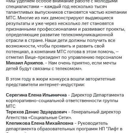
«Мы уделяем особое внимание работе с молодыми
акционерам
специалистами – каждый год несколько тысяч
Документы
талантливых выпускников становятся частью компании
ПАО
МТС. Многие из них демонстрируют выдающиеся
"МТС"
результаты и уже через несколько лет становятся
Собрания
признанными профессионалами и развивают проекты,
акционеров
определяющие развитие телекоммуникационной
Личный
отрасли в стране. Наши дети должны получить все
кабинет
возможности, чтобы проявить и развить свой
акционера
потенциал, а компания МТС готова в этом помочь, –
Акционерный
отметил Вице-президент по управлению персоналом
капитал
Михаил Архипов
. - Нам очень приятно, если мечты
Контроль
детей будут связаны с телекомом».
и
аудит
В этом году в жюри конкурса вошли авторитетные
Рынок
представители интернет-индустрии:
акций
Серегина Елена Ильинична
- Директор Департамента
Описание
корпоративно-социальной ответственности группы
Программа
МТС
приобретения
Терехов Денис Эдуардович
- Генеральный директор
Порядок
Агентства «Социальные Сети».
выкупа
Клепикова Елена Михайловна
- Руководитель
акций
департамента образовательных программ НП "Лифт в
Дивиденды