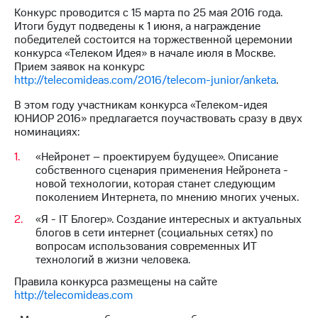
Конкурс проводится с 15 марта по 25 мая 2016 года.
Достижения
Итоги будут подведены к 1 июня, а награждение
победителей состоится на торжественной церемонии
Интервью
конкурса «Телеком Идея» в начале июля в Москве.
Прием заявок на конкурс
Финансовая
http://telecomideas.com/2016/telecom-junior/anketa
.
отчетность
В этом году участникам конкурса «Телеком-идея
Контакты
ЮНИОР 2016» предлагается поучаствовать сразу в двух
номинациях:
Новости
«Нейронет – проектируем будущее». Описание
в
собственного сценария применения Нейронета -
регионе
новой технологии, которая станет следующим
поколением Интернета, по мнению многих ученых.
м и акционерам
Корпоративное
«Я - IT Блогер». Создание интересных и актуальных
управление
блогов в сети интернет (социальных сетях) по
вопросам использования современных ИТ
Корпоративный
технологий в жизни человека.
секретарь
Раскрытие
Правила конкурса размещены на сайте
информации
http://telecomideas.com
Информация