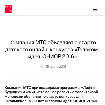
О
сторам и акционерам
Комплаенс и деловая этика
Устойчивое развитие
Медиа-центр
О МТС
О МТС
На главную
компании
О
компании
Стратегия
Стратегия
Все Новости
Карьера
в МТС
Карьера
в МТС
Пресс-
Компания МТС объявляет о старте
релизы
История
детского онлайн-конкурса «Телеком-
компании
МТС
идея ЮНИОР 2016»
о технологиях
Правовая
информация
15 марта 2016
Контакты
Медиа-центр
Пресс-
Компания МТС при поддержке программы «Лифт в
релизы
будущее» АФК «Система» по развитию талантливой
молодежи объявляет о старте конкурса для
МТС
школьников 14 - 17 лет «Телеком Идея ЮНИОР 2016».
о технологиях