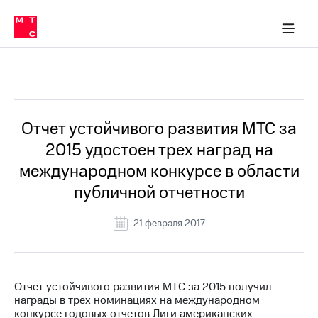
О
сторам и акционерам
Комплаенс и деловая этика
Устойчивое развитие
Медиа-центр
О МТС
О МТС
На главную
компании
О
компании
Стратегия
Стратегия
Все Новости
Карьера
в МТС
Карьера
в МТС
Пресс-
Отчет устойчивого развития МТС за
релизы
История
2015 удостоен трех наград на
компании
МТС
международном конкурсе в области
о технологиях
Правовая
публичной отчетности
информация
Контакты
21 февраля 2017
Медиа-центр
Пресс-
релизы
Отчет устойчивого развития МТС за 2015 получил
награды в трех номинациях на международном
МТС
конкурсе годовых отчетов Лиги американских
о технологиях