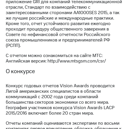
приложение GRI для компаний телекоммуникационной
Рынок
отрасли, Стандарт по взаимодействию с
облигаций
заинтересованными сторонами AA1000SES 2015, а так
же лучшие российские и международные практики.
Описание
Кроме того, отчет устойчивого развития ежегодно
Еврооблигации-2023
проходит процедуру общественного заверения в
Уведомление
Совете по нефинансовой отчетности Российского
о
союза промышленников и предпринимателей РФ
погашении
(РСПП).
именных
облигаций
С отчетом можно ознакомиться на сайте МТС:
Другое
Английская версия: http://www.mtsgsm.com/csr/
Регистратор
О конкурсе
Реквизиты
Контакты
Конкурс годовых отчетов Vision Awards проводится
йчивое развитие
Лигой американских специалистов в области
и деловая этика
коммуникаций с 2002 года среди компаний
На главную
большинства секторов экономики со всего мира.
География участников конкурса Vision Awards LACP
2015/2016 включает более 20 стран мира.
Отчеты компаний оцениваются экспертами по восьми
критериям: первое впечатление, обложка, обращение к