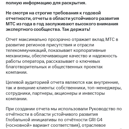
акционерам
полную информацию для раскрытия.
Документы
ПАО
Не смотря на строгие требования к годовой
"МТС"
отчетности, отчеты в области устойчивого развития
Собрания
МТС из года в год заслуживают высокого внимания
акционеров
экспертного сообщества. Так держать!
Личный
кабинет
Отчет максимально прозрачно отражает вклад МТС в
акционера
развитие регионов присутствия и отрасли
Акционерный
телекоммуникаций, показывает корпоративные
капитал
механизмы, обеспечивающие качество и надежность
Контроль
работы оператора, рассказывает о ключевых
и
благотворительных и общественных проектах
аудит
компании.
Рынок
Целевой аудиторией отчета являются как внутренние,
акций
так и внешние клиенты: собственники, топ-менеджеры,
сотрудники, партнеры, акционеры и инвесторы
Описание
компании.
Программа
приобретения
При создании отчета мы использовали Руководство по
Порядок
отчётности в области устойчивого развития
выкупа
Глобальной инициативы по отчётности GRI G4
акций
(«основной» вариант соответствия), отраслевое
Дивиденды