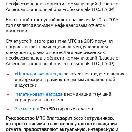
профессионалов в области коммуникаций (League of
American Communications Professionals LLC., LACP)
Достижения
Ежегодный отчет устойчивого развития МТС за 2015
Интервью
год является восьмым нефинансовым отчетом
компании.
Финансовая
отчетность
Отчет устойчивого развития МТС за 2015 получил
награды в трех номинациях на международном
Контакты
конкурсе годовых отчетов Лиги американских
профессионалов в области коммуникаций (League of
Новости
American Communications Professionals LLC., LACP):
в
регионе
«Платиновая» награда
за качество предоставления
информации в рамках телекоммуникационной
м и акционерам
индустрии
Корпоративное
управление
«Платиновая» награда
в номинации «Лучший
корпоративный отчет»
Корпоративный
3-е место
в Top 50 мировых отчетов
секретарь
Раскрытие
Руководство МТС благодарит всех сотрудников,
информации
которые принимают активное участие в создании
Информация
отчета, предоставляют актуальную, интересную и