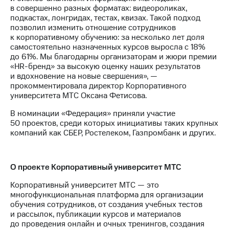
акционерам
в совершенно разных форматах: видеороликах,
Документы
подкастах, лонгридах, тестах, квизах. Такой подход
ПАО
позволил изменить отношение сотрудников
"МТС"
к корпоративному обучению: за несколько лет доля
Собрания
самостоятельно назначенных курсов выросла с 18%
акционеров
до 61%. Мы благодарны организаторам и жюри премии
Личный
«HR-бренд» за высокую оценку наших результатов
кабинет
и вдохновение на новые свершения», —
акционера
прокомментировала директор Корпоративного
Акционерный
университета МТС Оксана Фетисова.
капитал
Контроль
В номинации «Федерация» приняли участие
и
50 проектов, среди которых инициативы таких крупных
аудит
компаний как СБЕР, Ростелеком, Газпромбанк и других.
Рынок
акций
Описание
О проекте Корпоративный университет МТС
Программа
Корпоративный университет МТС — это
приобретения
многофункциональная платформа для организации
Порядок
обучения сотрудников, от создания учебных тестов
выкупа
и рассылок, публикации курсов и материалов
акций
до проведения онлайн и очных тренингов, создания
Дивиденды