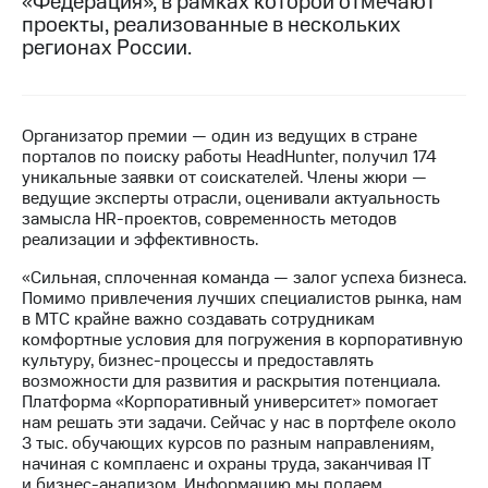
«Федерация», в рамках которой отмечают
проекты, реализованные в нескольких
Достижения
регионах России.
Интервью
Финансовая
Организатор премии — один из ведущих в стране
отчетность
порталов по поиску работы HeadHunter, получил 174
уникальные заявки от соискателей. Члены жюри —
Контакты
ведущие эксперты отрасли, оценивали актуальность
замысла HR-проектов, современность методов
Новости
реализации и эффективность.
в
регионе
«Сильная, сплоченная команда — залог успеха бизнеса.
Помимо привлечения лучших специалистов рынка, нам
м и акционерам
в МТС крайне важно создавать сотрудникам
Корпоративное
комфортные условия для погружения в корпоративную
управление
культуру, бизнес-процессы и предоставлять
возможности для развития и раскрытия потенциала.
Корпоративный
Платформа «Корпоративный университет» помогает
секретарь
нам решать эти задачи. Сейчас у нас в портфеле около
Раскрытие
3 тыс. обучающих курсов по разным направлениям,
информации
начиная с комплаенс и охраны труда, заканчивая IT
Информация
и бизнес-анализом. Информацию мы подаем