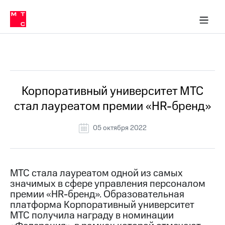
О
сторам и акционерам
Комплаенс и деловая этика
Устойчивое развитие
Медиа-центр
О МТС
О МТС
На главную
компании
О
компании
Стратегия
Стратегия
Все Новости
Карьера
в МТС
Карьера
в МТС
Пресс-
Корпоративный университет МТС
релизы
История
стал лауреатом премии «HR-бренд»
компании
МТС
о технологиях
Правовая
05 октября 2022
информация
Контакты
МТС стала лауреатом одной из самых
Медиа-центр
значимых в сфере управления персоналом
Пресс-
премии «HR-бренд». Образовательная
релизы
платформа Корпоративный университет
МТС
МТС получила награду в номинации
о технологиях