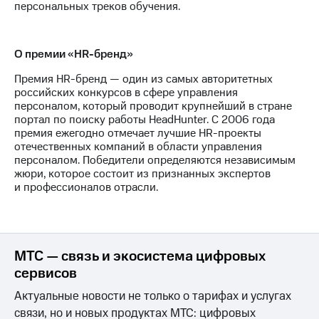
персональных треков обучения.
Рынок
облигаций
Описание
О премии «HR-бренд»
Еврооблигации-2023
Уведомление
Премия HR-бренд — один из самых авторитетных
о
российских конкурсов в сфере управления
погашении
персоналом, который проводит крупнейший в стране
именных
портал по поиску работы HeadHunter. С 2006 года
облигаций
премия ежегодно отмечает лучшие HR-проекты
Другое
отечественных компаний в области управления
персоналом. Победители определяются независимым
Регистратор
жюри, которое состоит из признанных экспертов
Реквизиты
и профессионалов отрасли.
Контакты
йчивое развитие
и деловая этика
На главную
МТС — связь и экосистема цифровых
сервисов
Актуальные новости не только о тарифах и услугах
связи, но и новых продуктах МТС: цифровых