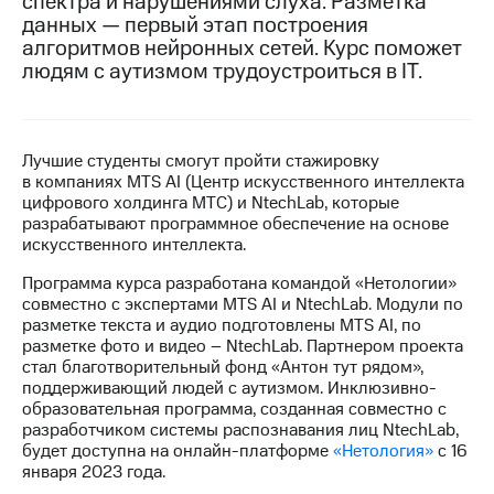
спектра и нарушениями слуха. Разметка
данных — первый этап построения
Достижения
алгоритмов нейронных сетей. Курс поможет
людям с аутизмом трудоустроиться в IТ.
Интервью
Финансовая
отчетность
Лучшие студенты смогут пройти стажировку
в компаниях MTS AI (Центр искусственного интеллекта
Контакты
цифрового холдинга МТС) и NtechLab, которые
разрабатывают программное обеспечение на основе
Новости
искусственного интеллекта.
в
регионе
Программа курса разработана командой «Нетологии»
совместно с экспертами MTS AI и NtechLab. Модули по
м и акционерам
разметке текста и аудио подготовлены MTS AI, по
Корпоративное
разметке фото и видео – NtechLab. Партнером проекта
управление
стал благотворительный фонд «Антон тут рядом»,
поддерживающий людей с аутизмом. Инклюзивно-
Корпоративный
образовательная программа, созданная совместно с
секретарь
разработчиком системы распознавания лиц NtechLab,
Раскрытие
будет доступна на онлайн-платформе
«Нетология»
с 16
информации
января 2023 года.
Информация