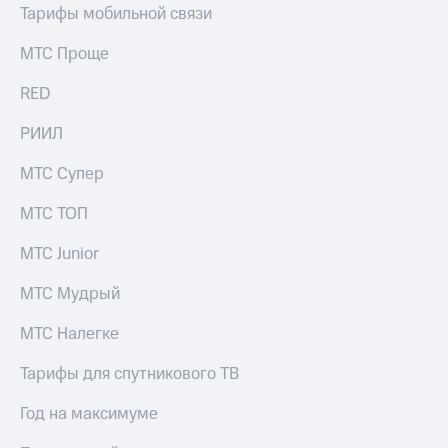
Тарифы мобильной связи
МТС Проще
RED
РИИЛ
МТС Супер
МТС ТОП
МТС Junior
МТС Мудрый
МТС Налегке
Тарифы для спутникового ТВ
Год на максимуме