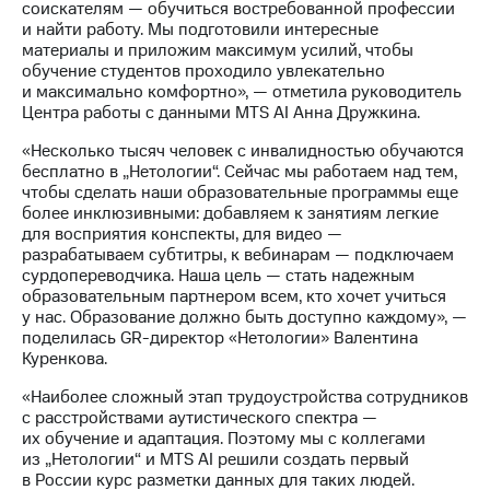
соискателям — обучиться востребованной профессии
Рынок
и найти работу. Мы подготовили интересные
облигаций
материалы и приложим максимум усилий, чтобы
обучение студентов проходило увлекательно
Описание
и максимально комфортно», — отметила руководитель
Еврооблигации-2023
Центра работы с данными MTS AI Анна Дружкина.
Уведомление
о
«Несколько тысяч человек с инвалидностью обучаются
погашении
бесплатно в „Нетологии“. Сейчас мы работаем над тем,
именных
чтобы сделать наши образовательные программы еще
облигаций
более инклюзивными: добавляем к занятиям легкие
Другое
для восприятия конспекты, для видео —
разрабатываем субтитры, к вебинарам — подключаем
Регистратор
сурдопереводчика. Наша цель — стать надежным
Реквизиты
образовательным партнером всем, кто хочет учиться
Контакты
у нас. Образование должно быть доступно каждому», —
йчивое развитие
поделилась GR-директор «Нетологии» Валентина
и деловая этика
Куренкова.
На главную
«Наиболее сложный этап трудоустройства сотрудников
с расстройствами аутистического спектра —
их обучение и адаптация. Поэтому мы с коллегами
из „Нетологии“ и MTS AI решили создать первый
в России курс разметки данных для таких людей.