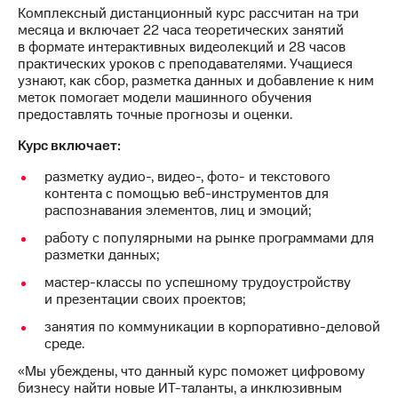
акционерам
Комплексный дистанционный курс рассчитан на три
Документы
месяца и включает 22 часа теоретических занятий
ПАО
в формате интерактивных видеолекций и 28 часов
"МТС"
практических уроков с преподавателями. Учащиеся
Собрания
узнают, как сбор, разметка данных и добавление к ним
акционеров
меток помогает модели машинного обучения
Личный
предоставлять точные прогнозы и оценки.
кабинет
акционера
Курс включает:
Акционерный
капитал
разметку аудио-, видео-, фото- и текстового
Контроль
контента с помощью веб-инструментов для
и
распознавания элементов, лиц и эмоций;
аудит
работу с популярными на рынке программами для
Рынок
разметки данных;
акций
мастер-классы по успешному трудоустройству
Описание
и презентации своих проектов;
Программа
приобретения
занятия по коммуникации в корпоративно-деловой
Порядок
среде.
выкупа
«Мы убеждены, что данный курс поможет цифровому
акций
бизнесу найти новые ИТ-таланты, а инклюзивным
Дивиденды