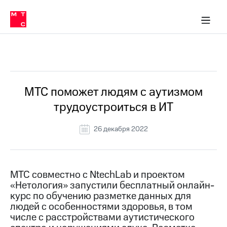
О
сторам и акционерам
Комплаенс и деловая этика
Устойчивое развитие
Медиа-центр
О МТС
О МТС
На главную
компании
О
компании
Стратегия
Стратегия
Все Новости
Карьера
в МТС
Карьера
в МТС
Пресс-
МТС поможет людям с аутизмом
релизы
История
трудоустроиться в ИТ
компании
МТС
о технологиях
Правовая
26 декабря 2022
информация
Контакты
МТС совместно с NtechLab и проектом
Медиа-центр
«Нетология» запустили бесплатный онлайн-
Пресс-
курс по обучению разметке данных для
релизы
людей с особенностями здоровья, в том
МТС
числе с расстройствами аутистического
о технологиях